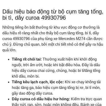
Dấu hiệu báo động từ bộ cụm tăng tổng,
bi tì, dây curoa 49930796
Những tiếng ồn bất thường từ khu vực động cơ thường là
dấu hiệu rõ ràng nhất cho thấy bộ cụm tăng tổng, bi tì, dây
curoa 49930796 của phụ tùng xe Mercedes M274 cần được
chú ý. Đừng chủ quan, bởi một chi tiết nhỏ có thể gây ra hậu
quả lớn.
Tiếng rít chói tai:
Thường xuất hiện khi khởi động
nguội, trời ẩm ướt, hoặc khi bật điều hòa. Đây là dấu
hiệu dây curoa chai cứng, chùng, hoặc bi tì/tăng tổng
khô dầu, mòn bi.
Tiếng kêu lạch cạch, lộc cộc:
Khi xe chạy không tải
hoặc tăng ga, báo hiệu cụm tăng tổng bị rơ, bi tì mòn,
gây dao động dây curoa.
Dây curoa có dấu hiệu hư hỏng:
Kiểm tra trực quan
thấy nứt, rạn, sờn, hoặc mòn không đều. Bánh xe của