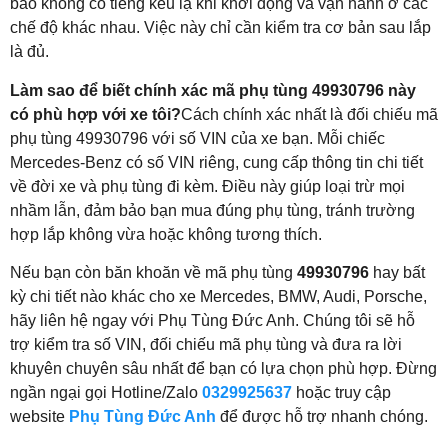
bảo không có tiếng kêu lạ khi khởi động và vận hành ở các
chế độ khác nhau. Việc này chỉ cần kiểm tra cơ bản sau lắp
là đủ.
Làm sao để biết chính xác mã phụ tùng 49930796 này
có phù hợp với xe tôi?
Cách chính xác nhất là đối chiếu mã
phụ tùng 49930796 với số VIN của xe bạn. Mỗi chiếc
Mercedes-Benz có số VIN riêng, cung cấp thông tin chi tiết
về đời xe và phụ tùng đi kèm. Điều này giúp loại trừ mọi
nhầm lẫn, đảm bảo bạn mua đúng phụ tùng, tránh trường
hợp lắp không vừa hoặc không tương thích.
Nếu bạn còn băn khoăn về mã phụ tùng
49930796
hay bất
kỳ chi tiết nào khác cho xe Mercedes, BMW, Audi, Porsche,
hãy liên hệ ngay với Phụ Tùng Đức Anh. Chúng tôi sẽ hỗ
trợ kiểm tra số VIN, đối chiếu mã phụ tùng và đưa ra lời
khuyên chuyên sâu nhất để bạn có lựa chọn phù hợp. Đừng
ngần ngại gọi Hotline/Zalo
0329925637
hoặc truy cập
website
Phụ Tùng Đức Anh
để được hỗ trợ nhanh chóng.