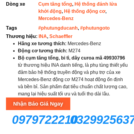
Dòng xe
Cụm tăng tổng
,
Hệ thống đánh lửa
khởi động
,
Hệ thống động cơ
,
Mercedes-Benz
Tags
#phutungducanh
,
#phutungoto
Thương hiệu:
INA
,
Schaeffler
Hãng xe tương thích:
Mercedes-Benz
Động cơ tương thích:
M274
Bộ cụm tăng tổng, bi tì, dây curoa mã 49930796
từ thương hiệu INA danh tiếng, là phụ tùng thiết yếu
đảm bảo hệ thống truyền động và phụ trợ của xe
Mercedes-Benz động cơ M274 hoạt động ổn định
và bền bỉ. Sản phẩm đạt tiêu chuẩn chất lượng cao,
mang lại hiệu suất tối ưu và tuổi thọ dài lâu.
Nhận Báo Giá Ngay
0979722210
032992563