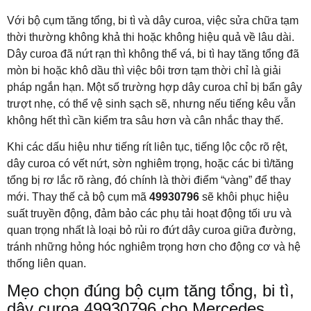
Với bộ cụm tăng tổng, bi tì và dây curoa, việc sửa chữa tạm
thời thường không khả thi hoặc không hiệu quả về lâu dài.
Dây curoa đã nứt rạn thì không thể vá, bi tì hay tăng tổng đã
mòn bi hoặc khô dầu thì việc bôi trơn tạm thời chỉ là giải
pháp ngắn hạn. Một số trường hợp dây curoa chỉ bị bẩn gây
trượt nhẹ, có thể vệ sinh sạch sẽ, nhưng nếu tiếng kêu vẫn
không hết thì cần kiểm tra sâu hơn và cân nhắc thay thế.
Khi các dấu hiệu như tiếng rít liên tục, tiếng lộc cộc rõ rệt,
dây curoa có vết nứt, sờn nghiêm trọng, hoặc các bi tì/tăng
tổng bị rơ lắc rõ ràng, đó chính là thời điểm “vàng” để thay
mới. Thay thế cả bộ cụm mã
49930796
sẽ khôi phục hiệu
suất truyền động, đảm bảo các phụ tải hoạt động tối ưu và
quan trọng nhất là loại bỏ rủi ro đứt dây curoa giữa đường,
tránh những hỏng hóc nghiêm trọng hơn cho động cơ và hệ
thống liên quan.
Mẹo chọn đúng bộ cụm tăng tổng, bi tì,
dây curoa 49930796 cho Mercedes