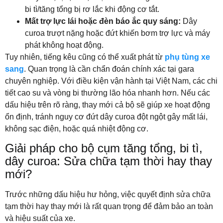
bi tì/tăng tổng bị rơ lắc khi động cơ tắt.
Mất trợ lực lái hoặc đèn báo ắc quy sáng:
Dây
curoa trượt nặng hoặc đứt khiến bơm trợ lực và máy
phát không hoạt động.
Tuy nhiên, tiếng kêu cũng có thể xuất phát từ
phụ tùng xe
sang
. Quan trọng là cần chẩn đoán chính xác tại gara
chuyên nghiệp. Với điều kiện vận hành tại Việt Nam, các chi
tiết cao su và vòng bi thường lão hóa nhanh hơn. Nếu các
dấu hiệu trên rõ ràng, thay mới cả bộ sẽ giúp xe hoạt động
ổn định, tránh nguy cơ đứt dây curoa đột ngột gây mất lái,
không sạc điện, hoặc quá nhiệt động cơ.
Giải pháp cho bộ cụm tăng tổng, bi tì,
dây curoa: Sửa chữa tạm thời hay thay
mới?
Trước những dấu hiệu hư hỏng, việc quyết định sửa chữa
tạm thời hay thay mới là rất quan trọng để đảm bảo an toàn
và hiệu suất của xe.