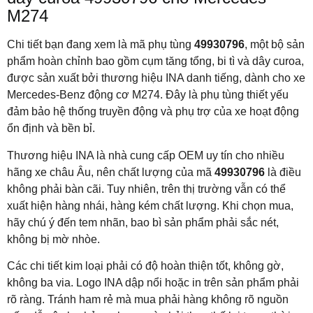
M274
Chi tiết bạn đang xem là mã phụ tùng
49930796
, một bộ sản
phẩm hoàn chỉnh bao gồm cụm tăng tổng, bi tì và dây curoa,
được sản xuất bởi thương hiệu INA danh tiếng, dành cho xe
Mercedes-Benz động cơ M274. Đây là phụ tùng thiết yếu
đảm bảo hệ thống truyền động và phụ trợ của xe hoạt động
ổn định và bền bỉ.
Thương hiệu INA là nhà cung cấp OEM uy tín cho nhiều
hãng xe châu Âu, nên chất lượng của mã
49930796
là điều
không phải bàn cãi. Tuy nhiên, trên thị trường vẫn có thể
xuất hiện hàng nhái, hàng kém chất lượng. Khi chọn mua,
hãy chú ý đến tem nhãn, bao bì sản phẩm phải sắc nét,
không bị mờ nhòe.
Các chi tiết kim loại phải có độ hoàn thiện tốt, không gờ,
không ba via. Logo INA dập nổi hoặc in trên sản phẩm phải
rõ ràng. Tránh ham rẻ mà mua phải hàng không rõ nguồn