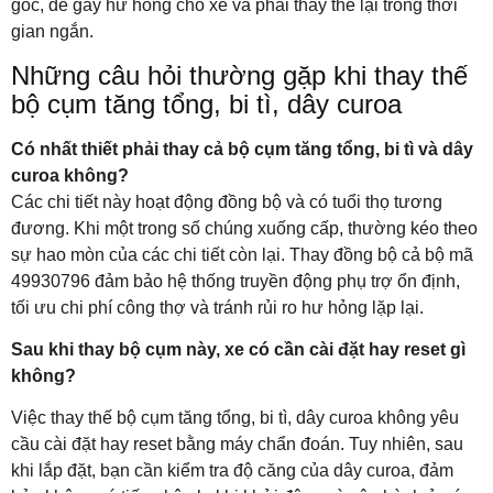
gốc, dễ gây hư hỏng cho xe và phải thay thế lại trong thời
gian ngắn.
Những câu hỏi thường gặp khi thay thế
bộ cụm tăng tổng, bi tì, dây curoa
Có nhất thiết phải thay cả bộ cụm tăng tổng, bi tì và dây
curoa không?
Các chi tiết này hoạt động đồng bộ và có tuổi thọ tương
đương. Khi một trong số chúng xuống cấp, thường kéo theo
sự hao mòn của các chi tiết còn lại. Thay đồng bộ cả bộ mã
49930796 đảm bảo hệ thống truyền động phụ trợ ổn định,
tối ưu chi phí công thợ và tránh rủi ro hư hỏng lặp lại.
Sau khi thay bộ cụm này, xe có cần cài đặt hay reset gì
không?
Việc thay thế bộ cụm tăng tổng, bi tì, dây curoa không yêu
cầu cài đặt hay reset bằng máy chẩn đoán. Tuy nhiên, sau
khi lắp đặt, bạn cần kiểm tra độ căng của dây curoa, đảm