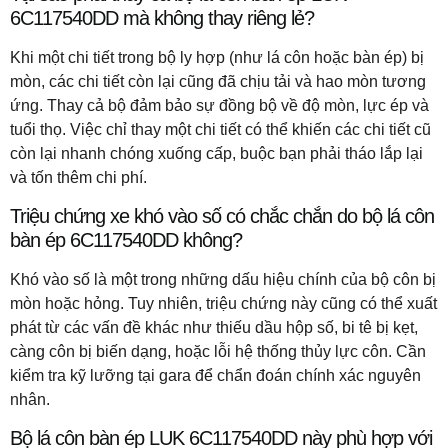
6C117540DD mà không thay riêng lẻ?
Khi một chi tiết trong bộ ly hợp (như lá côn hoặc bàn ép) bị
mòn, các chi tiết còn lại cũng đã chịu tải và hao mòn tương
ứng. Thay cả bộ đảm bảo sự đồng bộ về độ mòn, lực ép và
tuổi thọ. Việc chỉ thay một chi tiết có thể khiến các chi tiết cũ
còn lại nhanh chóng xuống cấp, buộc bạn phải tháo lắp lại
và tốn thêm chi phí.
Triệu chứng xe khó vào số có chắc chắn do bộ lá côn
bàn ép 6C117540DD không?
Khó vào số là một trong những dấu hiệu chính của bộ côn bị
mòn hoặc hỏng. Tuy nhiên, triệu chứng này cũng có thể xuất
phát từ các vấn đề khác như thiếu dầu hộp số, bi tê bị kẹt,
càng côn bị biến dạng, hoặc lỗi hệ thống thủy lực côn. Cần
kiểm tra kỹ lưỡng tại gara để chẩn đoán chính xác nguyên
nhân.
Bộ lá côn bàn ép LUK 6C117540DD này phù hợp với