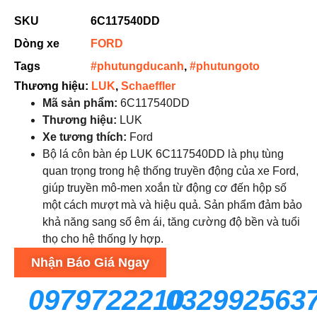
SKU
6C117540DD
Dòng xe
FORD
Tags
#phutungducanh
,
#phutungoto
Thương hiệu:
LUK
,
Schaeffler
Mã sản phẩm:
6C117540DD
Thương hiệu:
LUK
Xe tương thích:
Ford
Bộ lá côn bàn ép LUK 6C117540DD là phụ tùng
quan trọng trong hệ thống truyền động của xe Ford,
giúp truyền mô-men xoắn từ động cơ đến hộp số
một cách mượt mà và hiệu quả. Sản phẩm đảm bảo
khả năng sang số êm ái, tăng cường độ bền và tuổi
thọ cho hệ thống ly hợp.
Nhận Báo Giá Ngay
0979722210
032992563