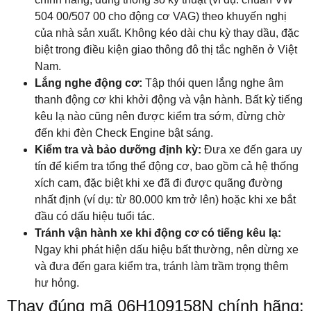
504 00/507 00 cho động cơ VAG) theo khuyến nghị
của nhà sản xuất. Không kéo dài chu kỳ thay dầu, đặc
biệt trong điều kiện giao thông đô thị tắc nghẽn ở Việt
Nam.
Lắng nghe động cơ:
Tập thói quen lắng nghe âm
thanh động cơ khi khởi động và vận hành. Bất kỳ tiếng
kêu lạ nào cũng nên được kiểm tra sớm, đừng chờ
đến khi đèn Check Engine bật sáng.
Kiểm tra và bảo dưỡng định kỳ:
Đưa xe đến gara uy
tín để kiểm tra tổng thể động cơ, bao gồm cả hệ thống
xích cam, đặc biệt khi xe đã đi được quãng đường
nhất định (ví dụ: từ 80.000 km trở lên) hoặc khi xe bắt
đầu có dấu hiệu tuổi tác.
Tránh vận hành xe khi động cơ có tiếng kêu lạ:
Ngay khi phát hiện dấu hiệu bất thường, nên dừng xe
và đưa đến gara kiểm tra, tránh làm trầm trọng thêm
hư hỏng.
Thay đúng mã 06H109158N chính hãng: