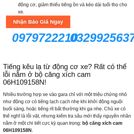
động cơ, giảm thiểu tiếng ồn và kéo dài tuổi thọ cho
xe.
Nhận Báo Giá Ngay
0979722210
032992563
Tiếng kêu lạ từ động cơ xe? Rất có thể
lỗi nằm ở bộ căng xích cam
06H109158N!
Nhiều trường hợp xe vào gara chỉ với một triệu chứng nhỏ
như động cơ có tiếng lạch cạch nhẹ khi khởi động nguội
buổi sáng, hoặc tiếng rít bất thường khi ga nhẹ. Chủ xe có
thể nghĩ là lỗi vặt, nhưng kiểm tra sâu mới thấy nguyên nhân
nằm ở một chi tiết cực kỳ quan trọng:
bộ căng xích cam
06H109158N
.