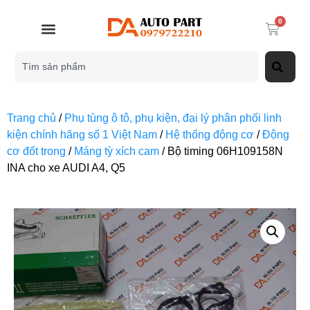
0
Trang chủ
/
Phụ tùng ô tô, phụ kiện, đại lý phân phối linh
kiện chính hãng số 1 Việt Nam
/
Hệ thống động cơ
/
Động
cơ đốt trong
/
Máng tỳ xích cam
/ Bộ timing 06H109158N
INA cho xe AUDI A4, Q5