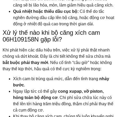
căng sẽ bị lão hóa, mòn, làm giảm hiệu quả căng xích.
Quá nhiệt hoặc thiếu dầu cục bộ:
Có thể do tắc
nghẽn đường dầu cấp lên bộ căng, hoặc động cơ hoạt
động ở nhiệt độ quá cao trong thời gian dài.
Xử lý thế nào khi bộ căng xích cam
06H109158N gặp lỗi?
Khi phát hiện các dấu hiệu trên, việc xử lý phải thật nhanh
chóng và dứt khoát. Đây là chi tiết không thể sửa chữa mà
bắt buộc phải thay mới
. Nếu cố tình “câu giờ” hoặc không
thay thế kịp thời, hậu quả có thể cực kỳ nghiêm trọng:
Xích cam bị trùng quá mức, dẫn đến tình trạng
nhảy
bước
.
Ngay lập tức có thể gây
cong xupap, vỡ piston,
hỏng toàn bộ động cơ
. Chi phí sửa chữa lúc này có
thể lên tới hàng trăm triệu đồng, thậm chí phải thay thế
cả cụm động cơ.
Khi thay bộ căng xích cam, chúng tôi luôn khuyến nghị