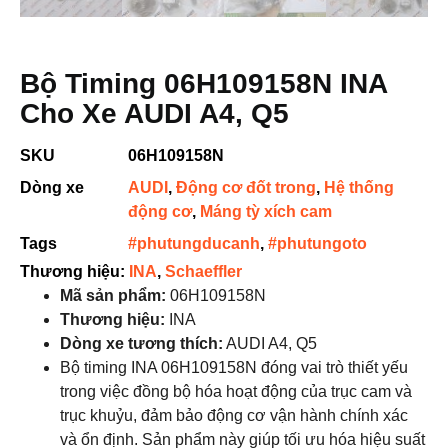
Bộ Timing 06H109158N INA
Cho Xe AUDI A4, Q5
SKU
06H109158N
Dòng xe
AUDI
,
Động cơ đốt trong
,
Hệ thống
động cơ
,
Máng tỳ xích cam
Tags
#phutungducanh
,
#phutungoto
Thương hiệu:
INA
,
Schaeffler
Mã sản phẩm:
06H109158N
Thương hiệu:
INA
Dòng xe tương thích:
AUDI A4, Q5
Bộ timing INA 06H109158N đóng vai trò thiết yếu
trong việc đồng bộ hóa hoạt động của trục cam và
trục khuỷu, đảm bảo động cơ vận hành chính xác
và ổn định. Sản phẩm này giúp tối ưu hóa hiệu suất