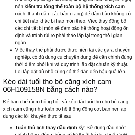
nên
kiểm tra tổng thể toàn bộ hệ thống xích cam
(xích, thanh dẫn, các bánh răng) để đảm bảo không có
chi tiết nào khác bị hao mòn theo. Việc thay đồng bộ
các chi tiết bị mòn sẽ đảm bảo hệ thống hoạt động ổn
định và tránh rủi ro phải tháo lắp lại trong thời gian
ngắn.
Việc thay thế phải được thực hiện tại các gara chuyên
nghiệp, có đủ dụng cụ chuyên dụng để căn chỉnh đúng
thời điểm phối khí và quy trình lắp đặt chuẩn kỹ thuật.
Lỗi lắp đặt dù nhỏ cũng có thể dẫn đến hậu quả lớn.
Kéo dài tuổi thọ bộ căng xích cam
06H109158N bằng cách nào?
Để hạn chế rủi ro hỏng hóc và kéo dài tuổi thọ cho bộ căng
xích cam cũng như toàn bộ hệ thống động cơ, bạn nên áp
dụng các lời khuyên thực tế sau:
Tuân thủ lịch thay dầu định kỳ:
Sử dụng dầu nhớt
chính hãng, đúng thông số kỹ thuật (ví dụ: chuẩn VW