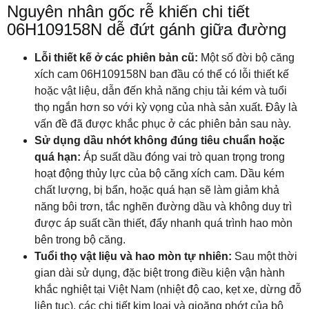
Nguyên nhân gốc rễ khiến chi tiết
06H109158N dễ đứt gánh giữa đường
Lỗi thiết kế ở các phiên bản cũ:
Một số đời bộ căng
xích cam 06H109158N ban đầu có thể có lỗi thiết kế
hoặc vật liệu, dẫn đến khả năng chịu tải kém và tuổi
thọ ngắn hơn so với kỳ vọng của nhà sản xuất. Đây là
vấn đề đã được khắc phục ở các phiên bản sau này.
Sử dụng dầu nhớt không đúng tiêu chuẩn hoặc
quá hạn:
Áp suất dầu đóng vai trò quan trọng trong
hoạt động thủy lực của bộ căng xích cam. Dầu kém
chất lượng, bị bẩn, hoặc quá hạn sẽ làm giảm khả
năng bôi trơn, tắc nghẽn đường dầu và không duy trì
được áp suất cần thiết, đẩy nhanh quá trình hao mòn
bên trong bộ căng.
Tuổi thọ vật liệu và hao mòn tự nhiên:
Sau một thời
gian dài sử dụng, đặc biệt trong điều kiện vận hành
khắc nghiệt tại Việt Nam (nhiệt độ cao, kẹt xe, dừng đỗ
liên tục), các chi tiết kim loại và gioăng phớt của bộ