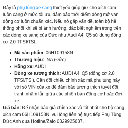
Đây là
phụ tùng xe sang
thiết yếu giúp giữ cho xích cam
luôn căng ở mức tối ưu, đảm bảo thời điểm đóng mở van
động cơ luôn chuẩn xác. Nếu nó gặp vấn đề, toàn bộ hệ
thống phối khí sẽ bị ảnh hưởng, đặc biệt nghiêm trọng trên
các dòng xe sang của Đức như Audi A4, Q5 sử dụng động
cơ 2.0 TFSI/TSI.
Mã sản phẩm:
06H109158N
Thương hiệu:
INA (Đức)
Hãng xe:
AUDI
Dòng xe tương thích:
AUDI A4, Q5 (động cơ 2.0
TFSI/TSI). Cần đối chiếu chính xác mã phụ tùng này
với số VIN của xe để đảm bảo tương thích tuyệt đối,
tránh nhầm lẫn giữa các phiên bản động cơ hoặc đời
xe.
Giá bán:
Để nhận báo giá chính xác và tốt nhất cho bộ căng
xích cam 06H109158N, vui lòng liên hệ trực tiếp Phụ Tùng
Đức Anh qua Hotline/Zalo 0329925637.