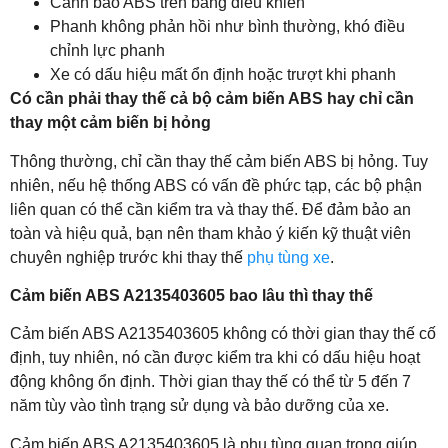
Cảnh báo ABS trên bảng điều khiển
Phanh không phản hồi như bình thường, khó điều
chỉnh lực phanh
Xe có dấu hiệu mất ổn định hoặc trượt khi phanh
Có cần phải thay thế cả bộ cảm biến ABS hay chỉ cần
thay một cảm biến bị hỏng
Thông thường, chỉ cần thay thế cảm biến ABS bị hỏng. Tuy
nhiên, nếu hệ thống ABS có vấn đề phức tạp, các bộ phận
liên quan có thể cần kiểm tra và thay thế. Để đảm bảo an
toàn và hiệu quả, bạn nên tham khảo ý kiến kỹ thuật viên
chuyên nghiệp trước khi thay thế
phụ tùng xe
.
Cảm biến ABS A2135403605 bao lâu thì thay thế
Cảm biến ABS A2135403605 không có thời gian thay thế cố
định, tuy nhiên, nó cần được kiểm tra khi có dấu hiệu hoạt
động không ổn định. Thời gian thay thế có thể từ 5 đến 7
năm tùy vào tình trạng sử dụng và bảo dưỡng của xe.
Cảm biến ABS A2135403605 là phụ tùng quan trọng giúp