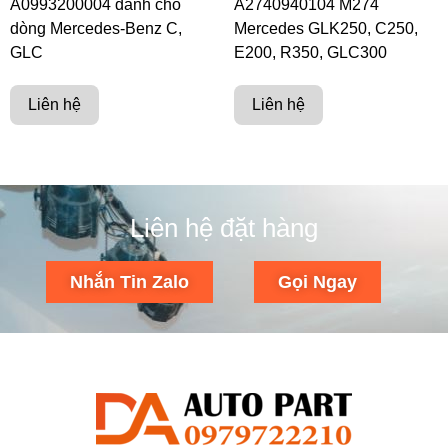
A0993200004 dành cho
A2740940104 M274
dòng Mercedes-Benz C,
Mercedes GLK250, C250,
GLC
E200, R350, GLC300
Liên hệ
Liên hệ
Liên hệ đặt hàng
Nhắn Tin Zalo
Gọi Ngay