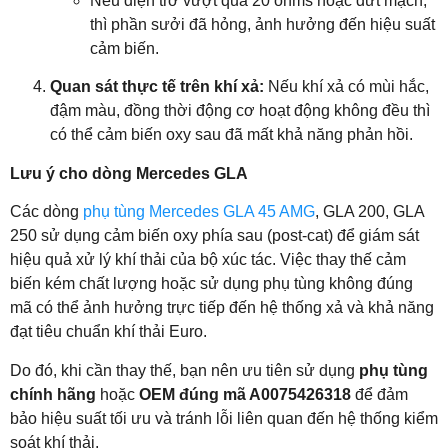
Nếu điện trở vượt quá 20 ohms hoặc đứt mạch,
thì phần sưởi đã hỏng, ảnh hưởng đến hiệu suất
cảm biến.
Quan sát thực tế trên khí xả:
Nếu khí xả có mùi hắc,
đậm màu, đồng thời động cơ hoạt động không đều thì
có thể cảm biến oxy sau đã mất khả năng phản hồi.
Lưu ý cho dòng Mercedes GLA
Các dòng
phụ tùng Mercedes GLA 45 AMG
, GLA 200, GLA
250 sử dụng cảm biến oxy phía sau (post-cat) để giám sát
hiệu quả xử lý khí thải của bộ xúc tác. Việc thay thế cảm
biến kém chất lượng hoặc sử dụng phụ tùng không đúng
mã có thể ảnh hưởng trực tiếp đến hệ thống xả và khả năng
đạt tiêu chuẩn khí thải Euro.
Do đó, khi cần thay thế, bạn nên ưu tiên sử dụng
phụ tùng
chính hãng
hoặc
OEM đúng mã A0075426318
để đảm
bảo hiệu suất tối ưu và tránh lỗi liên quan đến hệ thống kiểm
soát khí thải.