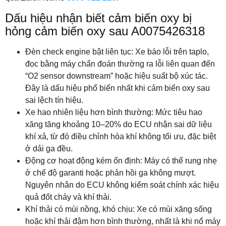
Dấu hiệu nhận biết cảm biến oxy bị
hỏng cảm biến oxy sau A0075426318
Đèn check engine bật liên tục: Xe báo lỗi trên taplo,
đọc bằng máy chẩn đoán thường ra lỗi liên quan đến
“O2 sensor downstream” hoặc hiệu suất bộ xúc tác.
Đây là dấu hiệu phổ biến nhất khi cảm biến oxy sau
sai lệch tín hiệu.
Xe hao nhiên liệu hơn bình thường: Mức tiêu hao
xăng tăng khoảng 10–20% do ECU nhận sai dữ liệu
khí xả, từ đó điều chỉnh hòa khí không tối ưu, đặc biệt
ở dải ga đều.
Động cơ hoạt động kém ổn định: Máy có thể rung nhẹ
ở chế độ garanti hoặc phản hồi ga không mượt.
Nguyên nhân do ECU không kiểm soát chính xác hiệu
quả đốt cháy và khí thải.
Khí thải có mùi nồng, khó chịu: Xe có mùi xăng sống
hoặc khí thải đậm hơn bình thường, nhất là khi nổ máy