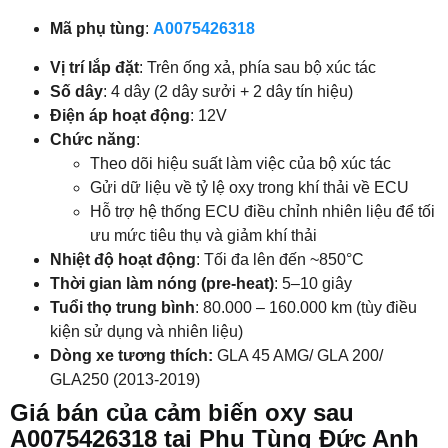
Mã phụ tùng
:
A0075426318
Vị trí lắp đặt
: Trên ống xả, phía sau bộ xúc tác
Số dây
: 4 dây (2 dây sưởi + 2 dây tín hiệu)
Điện áp hoạt động
: 12V
Chức năng
:
Theo dõi hiệu suất làm việc của bộ xúc tác
Gửi dữ liệu về tỷ lệ oxy trong khí thải về ECU
Hỗ trợ hệ thống ECU điều chỉnh nhiên liệu để tối
ưu mức tiêu thụ và giảm khí thải
Nhiệt độ hoạt động
: Tối đa lên đến ~850°C
Thời gian làm nóng (pre-heat)
: 5–10 giây
Tuổi thọ trung bình
: 80.000 – 160.000 km (tùy điều
kiện sử dụng và nhiên liệu)
Dòng xe tương thích:
GLA 45 AMG/ GLA 200/
GLA250 (2013-2019)
Giá bán của cảm biến oxy sau
A0075426318 tại Phụ Tùng Đức Anh