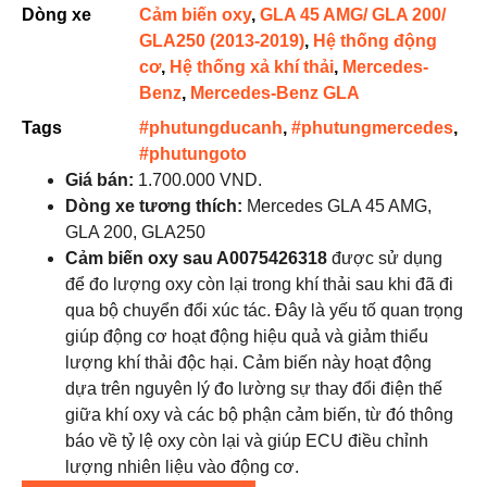
Dòng xe
Cảm biến oxy
,
GLA 45 AMG/ GLA 200/
GLA250 (2013-2019)
,
Hệ thống động
cơ
,
Hệ thống xả khí thải
,
Mercedes-
Benz
,
Mercedes-Benz GLA
Tags
#phutungducanh
,
#phutungmercedes
,
#phutungoto
Giá bán:
1.700.000 VND.
Dòng xe tương thích:
Mercedes GLA 45 AMG,
GLA 200, GLA250
Cảm biến oxy sau A0075426318
được sử dụng
để đo lượng oxy còn lại trong khí thải sau khi đã đi
qua bộ chuyển đổi xúc tác. Đây là yếu tố quan trọng
giúp động cơ hoạt động hiệu quả và giảm thiểu
lượng khí thải độc hại. Cảm biến này hoạt động
dựa trên nguyên lý đo lường sự thay đổi điện thế
giữa khí oxy và các bộ phận cảm biến, từ đó thông
báo về tỷ lệ oxy còn lại và giúp ECU điều chỉnh
lượng nhiên liệu vào động cơ.