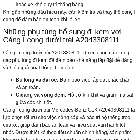
hoặc xe khó duy trì thăng bằng.
Khi gặp những dấu hiệu này, cần kiểm tra và thay thế càng I
cong để đảm bảo an toàn khi lái xe.
Những phụ tùng bổ sung đi kèm với
Càng I cong dưới trái A2043308111
Càng I cong dưới trái A2043308111 được cung cấp cùng
các phụ tùng đi kèm để đảm bảo khả năng lắp đặt dễ dàng
và hiệu quả hoạt động, bao gồm:
Bu lông và đai ốc:
Đảm bảo việc lắp đặt chắc chắn
và an toàn.
Gioăng và vòng đệm:
Hỗ trợ kín khít và giảm ma sát
giữa các chi tiết.
Càng I cong dưới trái Mercedes-Benz GLK A2043308111 là
lựa chọn tối ưu cho việc nâng cấp và bảo trì hệ thống treo
của xe, giúp đảm bảo an toàn và hiệu suất vận hành tốt
nhất. Được thiết kế theo tiêu chuẩn chính hãng, sản phẩm
không chỉ bền bỉ mà còn mang lại sự thoải mái và ổn định