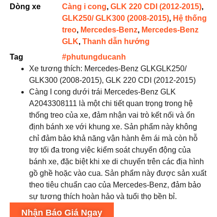
Dòng xe
Càng i cong
,
GLK 220 CDI (2012-2015)
,
GLK250/ GLK300 (2008-2015)
,
Hệ thống
treo
,
Mercedes-Benz
,
Mercedes-Benz
GLK
,
Thanh dẫn hướng
Tag
#phutungducanh
Xe tương thích: Mercedes-Benz GLKGLK250/
GLK300 (2008-2015), GLK 220 CDI (2012-2015)
Càng I cong dưới trái Mercedes-Benz GLK
A2043308111 là một chi tiết quan trọng trong hệ
thống treo của xe, đảm nhận vai trò kết nối và ổn
định bánh xe với khung xe. Sản phẩm này không
chỉ đảm bảo khả năng vận hành êm ái mà còn hỗ
trợ tối đa trong việc kiểm soát chuyển động của
bánh xe, đặc biệt khi xe di chuyển trên các địa hình
gồ ghề hoặc vào cua. Sản phẩm này được sản xuất
theo tiêu chuẩn cao của Mercedes-Benz, đảm bảo
sự tương thích hoàn hảo và tuổi thọ bền bỉ.
Nhận Báo Giá Ngay