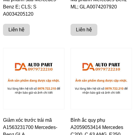
Benz E; CLS; S
ML; GL A0074207920
A0034205120
Liên hệ
Liên hệ
Giảm xóc trước trái mã
Bình ắc quy phụ
A1563231700 Mercedes-
A2059053414 Mercedes
Benz GLA
C200, C 63 AMG, E250,