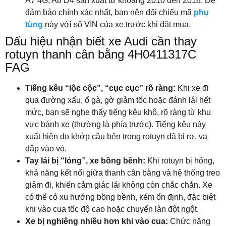
A7 4G, A8 D4 sản xuất từ khoảng 2010 đến 2018. Để
đảm bảo chính xác nhất, bạn nên đối chiếu mã
phụ
tùng
này với số VIN của xe trước khi đặt mua.
Dấu hiệu nhận biết xe Audi cần thay
rotuyn thanh cân bằng 4H0411317C
FAG
Tiếng kêu “lộc cộc”, “cục cục” rõ ràng:
Khi xe đi
qua đường xấu, ổ gà, gờ giảm tốc hoặc đánh lái hết
mức, bạn sẽ nghe thấy tiếng kêu khô, rõ ràng từ khu
vực bánh xe (thường là phía trước). Tiếng kêu này
xuất hiện do khớp cầu bên trong rotuyn đã bị rơ, va
đập vào vỏ.
Tay lái bị “lỏng”, xe bồng bềnh:
Khi rotuyn bị hỏng,
khả năng kết nối giữa thanh cân bằng và hệ thống treo
giảm đi, khiến cảm giác lái không còn chắc chắn. Xe
có thể có xu hướng bồng bềnh, kém ổn định, đặc biệt
khi vào cua tốc độ cao hoặc chuyển làn đột ngột.
Xe bị nghiêng nhiều hơn khi vào cua:
Chức năng