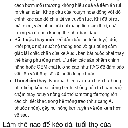
cách bơm mỡ) thường không hiệu quả và tiềm ẩn rủi
ro về an toàn. Khớp cầu của rotuyn hoạt động với độ
chính xác cao để chịu tải và truyền lực. Khi đã bị rơ,
mài mòn, việc phục hồi chỉ mang tính tạm thời, chất
lượng và độ bền không thể như ban đầu.
Bắt buộc thay mới:
Để đảm bảo an toàn tuyệt đối,
khôi phục hiệu suất hệ thống treo và giữ đúng cảm
giác lái chắc chắn của xe Audi, bạn bắt buộc phải thay
thế bằng phụ tùng mới. Ưu tiên các sản phẩm chính
hãng hoặc OEM chất lượng cao như FAG để đảm bảo
vật liệu và thông số kỹ thuật đúng chuẩn.
Thời điểm thay:
Khi xuất hiện các dấu hiệu hư hỏng
như tiếng kêu, xe bồng bềnh, không nên trì hoãn. Việc
chậm thay rotuyn hỏng có thể làm tăng tải trọng lên
các chi tiết khác trong hệ thống treo (như càng A,
phuộc nhún), gây hư hỏng lan truyền và tốn kém hơn
về sau.
Làm thế nào để kéo dài tuổi thọ của