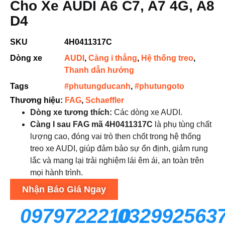
Cho Xe AUDI A6 C7, A7 4G, A8
D4
SKU
4H0411317C
Dòng xe
AUDI
,
Càng i thẳng
,
Hệ thống treo
,
Thanh dẫn hướng
Tags
#phutungducanh
,
#phutungoto
Thương hiệu:
FAG
,
Schaeffler
Dòng xe tương thích:
Các dòng xe AUDI.
Càng I sau FAG mã 4H0411317C
là phụ tùng chất
lượng cao, đóng vai trò then chốt trong hệ thống
treo xe AUDI, giúp đảm bảo sự ổn định, giảm rung
lắc và mang lại trải nghiệm lái êm ái, an toàn trên
mọi hành trình.
Nhận Báo Giá Ngay
0979722210
032992563