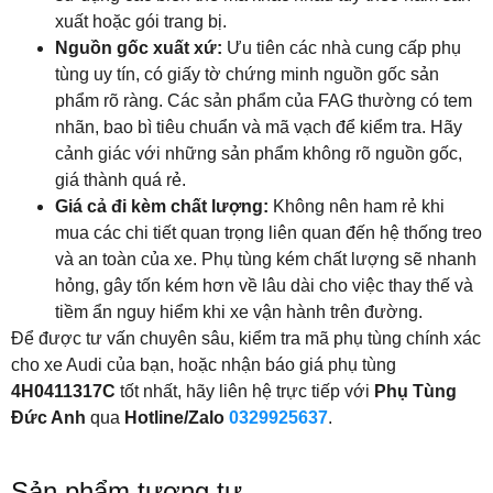
xuất hoặc gói trang bị.
Nguồn gốc xuất xứ:
Ưu tiên các nhà cung cấp phụ
tùng uy tín, có giấy tờ chứng minh nguồn gốc sản
phẩm rõ ràng. Các sản phẩm của FAG thường có tem
nhãn, bao bì tiêu chuẩn và mã vạch để kiểm tra. Hãy
cảnh giác với những sản phẩm không rõ nguồn gốc,
giá thành quá rẻ.
Giá cả đi kèm chất lượng:
Không nên ham rẻ khi
mua các chi tiết quan trọng liên quan đến hệ thống treo
và an toàn của xe. Phụ tùng kém chất lượng sẽ nhanh
hỏng, gây tốn kém hơn về lâu dài cho việc thay thế và
tiềm ẩn nguy hiểm khi xe vận hành trên đường.
Để được tư vấn chuyên sâu, kiểm tra mã phụ tùng chính xác
cho xe Audi của bạn, hoặc nhận báo giá phụ tùng
4H0411317C
tốt nhất, hãy liên hệ trực tiếp với
Phụ Tùng
Đức Anh
qua
Hotline/Zalo
0329925637
.
Sản phẩm tương tự