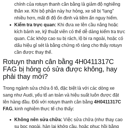
chính của rotuyn thanh cân bằng là giảm độ nghiêng
thân xe. Khi bộ phận này hư hỏng, xe sẽ bị “lạng”
nhiều hơn, mất đi độ ổn định và tiềm ẩn nguy hiểm.
Kiểm tra trực quan:
Khi đưa xe lên cầu nâng hoặc
kích bánh xe, kỹ thuật viên có thể dễ dàng kiểm tra trực
quan. Các khớp cao su bị rách, lộ bi ra ngoài, hoặc có
dấu hiệu gỉ sét là bằng chứng rõ ràng cho thấy rotuyn
cần được thay thế.
Rotuyn thanh cân bằng 4H0411317C
FAG bị hỏng có sửa được không, hay
phải thay mới?
Trong ngành sửa chữa ô tô, đặc biệt là với các dòng xe
sang như Audi, yếu tố an toàn và hiệu suất luôn được đặt
lên hàng đầu. Đối với rotuyn thanh cân bằng
4H0411317C
FAG
, kinh nghiệm thực tế cho thấy:
Không nên sửa chữa:
Việc sửa chữa (như thay cao
su bọc ngoài, hàn lại khớp cầu, hoặc phục hồi bằng