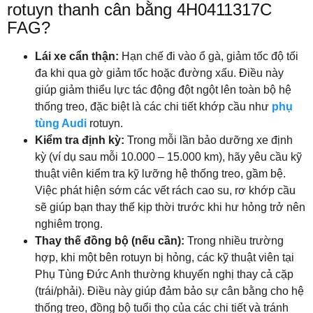
rotuyn thanh cân bằng 4H0411317C
FAG?
Lái xe cẩn thận:
Hạn chế đi vào ổ gà, giảm tốc độ tối
đa khi qua gờ giảm tốc hoặc đường xấu. Điều này
giúp giảm thiểu lực tác động đột ngột lên toàn bộ hệ
thống treo, đặc biệt là các chi tiết khớp cầu như
phụ
tùng Audi
rotuyn.
Kiểm tra định kỳ:
Trong mỗi lần bảo dưỡng xe định
kỳ (ví dụ sau mỗi 10.000 – 15.000 km), hãy yêu cầu kỹ
thuật viên kiểm tra kỹ lưỡng hệ thống treo, gầm bệ.
Việc phát hiện sớm các vết rách cao su, rơ khớp cầu
sẽ giúp bạn thay thế kịp thời trước khi hư hỏng trở nên
nghiêm trọng.
Thay thế đồng bộ (nếu cần):
Trong nhiều trường
hợp, khi một bên rotuyn bị hỏng, các kỹ thuật viên tại
Phụ Tùng Đức Anh thường khuyến nghị thay cả cặp
(trái/phải). Điều này giúp đảm bảo sự cân bằng cho hệ
thống treo, đồng bộ tuổi thọ của các chi tiết và tránh