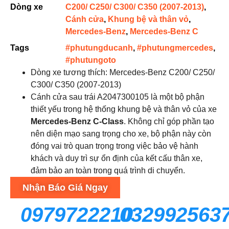
Dòng xe
C200/ C250/ C300/ C350 (2007-2013)
,
Cánh cửa
,
Khung bệ và thân vỏ
,
Mercedes-Benz
,
Mercedes-Benz C
Tags
#phutungducanh
,
#phutungmercedes
,
#phutungoto
Dòng xe tương thích: Mercedes-Benz C200/ C250/
C300/ C350 (2007-2013)
Cánh cửa sau trái A2047300105 là một bộ phận
thiết yếu trong hệ thống khung bệ và thân vỏ của xe
Mercedes-Benz C-Class
. Không chỉ góp phần tạo
nên diện mạo sang trọng cho xe, bộ phận này còn
đóng vai trò quan trọng trong việc bảo vệ hành
khách và duy trì sự ổn định của kết cấu thân xe,
đảm bảo an toàn trong quá trình di chuyển.
Nhận Báo Giá Ngay
0979722210
032992563