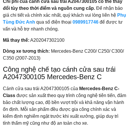
Chi phí của cánh cửa sau trái A2047300105 có thể thay
đổi tùy theo thời điểm và nguồn cung cấp.
Để nhận báo
giá chi tiết và chính xác nhất, quý khách vui lòng liên hệ
Phụ
Tùng Đức Anh
qua số điện thoại
0989917746
để được tư
vấn và hỗ trợ nhanh chóng.
Mã thay thế:
A202047302100
Dòng xe tương thích:
Mercedes-Benz C200/ C250/ C300/
C350 (2007-2013)
Công nghệ chế tạo cánh cửa sau trái
A2047300105 Mercedes-Benz C
Cánh cửa sau trái A2047300105 của
Mercedes-Benz C-
Class
được sản xuất theo quy trình công nghệ tiên tiến, đảm
bảo chất lượng cao, độ bền vượt trội và khả năng vận hành
ổn định. Mỗi sản phẩm đều được gia công chính xác và
kiểm định nghiêm ngặt trước khi xuất xưởng, giúp duy trì
tính thẩm mỹ cũng như độ an toàn cho xe.