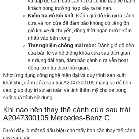
va đập để đảm bảo cánh cửa có thể bảo vệ hành
khách trong trường hợp xảy ra tai nạn.
Kiểm tra độ kín khít:
Đánh giá độ kín giữa cánh
cửa và ron cửa để đảm bảo không có tiếng ồn
gió khi xe di chuyển, đồng thời ngăn nước xâm
nhập vào bên trong.
Thử nghiệm chống mài mòn:
Đánh giá độ bền
của bản lề và hệ thống khóa cửa sau thời gian
sử dụng dài hạn, đảm bảo cánh cửa vẫn hoạt
động trơn tru theo thời gian.
Nhờ ứng dụng công nghệ hiện đại và quy trình sản xuất
khắt khe, cánh cửa sau trái A2047300105 mang lại độ bền
cao, giúp duy trì sự an toàn và tính thẩm mỹ cho xe trong
suốt quá trình sử dụng.
Khi nào nên thay thế cánh cửa sau trái
A2047300105 Mercedes-Benz C
Dưới đây là một số dấu hiệu cho thấy bạn cần thay thế cánh
cửa sau trái: