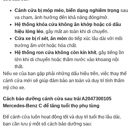
Cánh cửa bị móp méo, biến dạng nghiêm trọng
sau
va chạm, ảnh hưởng đến khả năng đóng/mở.
Hệ thống khóa cửa không ăn khớp hoặc có dấu
hiệu lỏng lẻo
, gây mất an toàn khi di chuyển.
Cửa xe bị rỉ sét, ăn mòn
do tiếp xúc lâu dài với môi
trường ẩm ướt hoặc hóa chất.
Hệ thống ron cửa không còn kín khít
, gây tiếng ồn
lớn khi di chuyển hoặc thấm nước vào khoang nội
thất.
Nếu xe của bạn gặp phải những dấu hiệu trên, việc thay thế
cánh cửa mới sẽ giúp đảm bảo an toàn và duy trì tính thẩm
mỹ cho xe.
Cách bảo dưỡng cánh cửa sau trái A2047300105
Mercedes-Benz C để tăng tuổi thọ phụ tùng
Để cánh cửa luôn hoạt động tốt và duy trì tuổi thọ lâu dài,
bạn cần lưu ý một số cách bảo dưỡng sau: