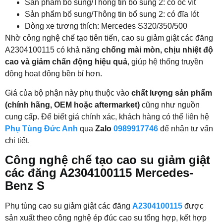
Sản phẩm bổ sung/Thông tin bổ sung 2: có ốc vít
Sản phẩm bổ sung/Thông tin bổ sung 2: có đĩa lót
Dòng xe tương thích: Mercedes S320/350/500
Nhờ công nghệ chế tạo tiên tiến, cao su giảm giật các đăng
A2304100115 có khả năng
chống mài mòn, chịu nhiệt độ
cao và giảm chấn động hiệu quả
, giúp hệ thống truyền
động hoạt động bền bỉ hơn.
Giá của bộ phận này phụ thuộc vào
chất lượng sản phẩm
(chính hãng, OEM hoặc aftermarket)
cũng như nguồn
cung cấp. Để biết giá chính xác, khách hàng có thể liên hệ
Phụ Tùng Đức Anh
qua
Zalo
0989917746
để nhận tư vấn
chi tiết.
Công nghệ chế tạo cao su giảm giật
các đăng A2304100115 Mercedes-
Benz S
Phụ tùng cao su giảm giật các đăng
A2304100115
được
sản xuất theo công nghệ ép đúc cao su tổng hợp, kết hợp