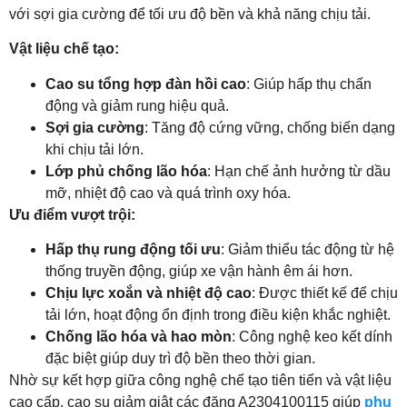
với sợi gia cường để tối ưu độ bền và khả năng chịu tải.
Vật liệu chế tạo:
Cao su tổng hợp đàn hồi cao
: Giúp hấp thụ chấn
động và giảm rung hiệu quả.
Sợi gia cường
: Tăng độ cứng vững, chống biến dạng
khi chịu tải lớn.
Lớp phủ chống lão hóa
: Hạn chế ảnh hưởng từ dầu
mỡ, nhiệt độ cao và quá trình oxy hóa.
Ưu điểm vượt trội:
Hấp thụ rung động tối ưu
: Giảm thiểu tác động từ hệ
thống truyền động, giúp xe vận hành êm ái hơn.
Chịu lực xoắn và nhiệt độ cao
: Được thiết kế để chịu
tải lớn, hoạt động ổn định trong điều kiện khắc nghiệt.
Chống lão hóa và hao mòn
: Công nghệ keo kết dính
đặc biệt giúp duy trì độ bền theo thời gian.
Nhờ sự kết hợp giữa công nghệ chế tạo tiên tiến và vật liệu
cao cấp, cao su giảm giật các đăng A2304100115 giúp
phụ