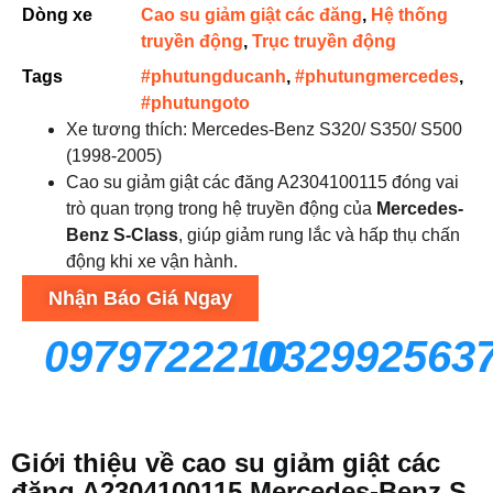
Dòng xe
Cao su giảm giật các đăng
,
Hệ thống
truyền động
,
Trục truyền động
Tags
#phutungducanh
,
#phutungmercedes
,
#phutungoto
Xe tương thích: Mercedes-Benz S320/ S350/ S500
(1998-2005)
Cao su giảm giật các đăng A2304100115 đóng vai
trò quan trọng trong hệ truyền động của
Mercedes-
Benz S-Class
, giúp giảm rung lắc và hấp thụ chấn
động khi xe vận hành.
Nhận Báo Giá Ngay
0979722210
032992563
Giới thiệu về cao su giảm giật các
đăng A2304100115 Mercedes-Benz S