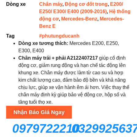
Dòng xe
Chân máy
,
Động cơ đốt trong
,
E200/
E250/ E300/ E400 (2009-2016)
,
Hệ thống
động cơ
,
Mercedes-Benz
,
Mercedes-
Benz E
Tag
#phutungducanh
Dòng xe tương thích:
Mercedes E200, E250,
E300, E400
Chân máy trái + phải A2122407217
giúp cố định
động cơ, giảm rung động và hạn chế tác động lên
khung xe. Chân máy được làm từ cao su và hợp
kim chất lượng cao, đảm bảo độ bền và khả năng
chịu lực, giúp xe vận hành êm ái hơn. Việc thay thế
chân máy định kỳ giúp bảo vệ động cơ, hộp số và
tăng tuổi thọ xe.
Nhận Báo Giá Ngay
0979722210
032992563