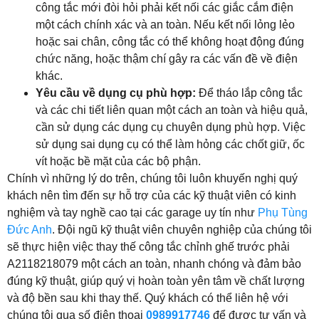
công tắc mới đòi hỏi phải kết nối các giắc cắm điện
một cách chính xác và an toàn. Nếu kết nối lỏng lẻo
hoặc sai chân, công tắc có thể không hoạt động đúng
chức năng, hoặc thậm chí gây ra các vấn đề về điện
khác.
Yêu cầu về dụng cụ phù hợp:
Để tháo lắp công tắc
và các chi tiết liên quan một cách an toàn và hiệu quả,
cần sử dụng các dụng cụ chuyên dụng phù hợp. Việc
sử dụng sai dụng cụ có thể làm hỏng các chốt giữ, ốc
vít hoặc bề mặt của các bộ phận.
Chính vì những lý do trên, chúng tôi luôn khuyến nghị quý
khách nên tìm đến sự hỗ trợ của các kỹ thuật viên có kinh
nghiệm và tay nghề cao tại các garage uy tín như
Phụ Tùng
Đức Anh
. Đội ngũ kỹ thuật viên chuyên nghiệp của chúng tôi
sẽ thực hiện việc thay thế công tắc chỉnh ghế trước phải
A2118218079 một cách an toàn, nhanh chóng và đảm bảo
đúng kỹ thuật, giúp quý vị hoàn toàn yên tâm về chất lượng
và độ bền sau khi thay thế. Quý khách có thể liên hệ với
chúng tôi qua số điện thoại
0989917746
để được tư vấn và