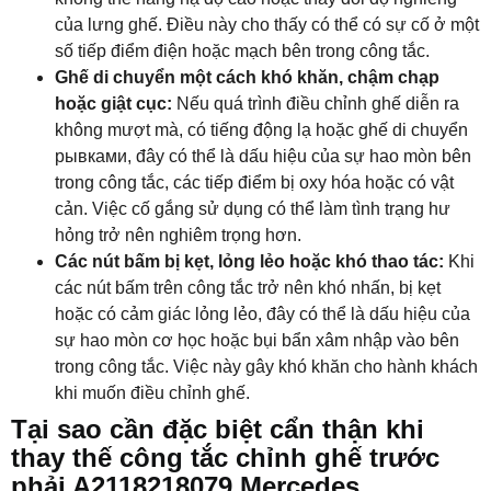
của lưng ghế. Điều này cho thấy có thể có sự cố ở một
số tiếp điểm điện hoặc mạch bên trong công tắc.
Ghế di chuyển một cách khó khăn, chậm chạp
hoặc giật cục:
Nếu quá trình điều chỉnh ghế diễn ra
không mượt mà, có tiếng động lạ hoặc ghế di chuyển
рывками, đây có thể là dấu hiệu của sự hao mòn bên
trong công tắc, các tiếp điểm bị oxy hóa hoặc có vật
cản. Việc cố gắng sử dụng có thể làm tình trạng hư
hỏng trở nên nghiêm trọng hơn.
Các nút bấm bị kẹt, lỏng lẻo hoặc khó thao tác:
Khi
các nút bấm trên công tắc trở nên khó nhấn, bị kẹt
hoặc có cảm giác lỏng lẻo, đây có thể là dấu hiệu của
sự hao mòn cơ học hoặc bụi bẩn xâm nhập vào bên
trong công tắc. Việc này gây khó khăn cho hành khách
khi muốn điều chỉnh ghế.
Tại sao cần đặc biệt cẩn thận khi
thay thế công tắc chỉnh ghế trước
phải A2118218079 Mercedes