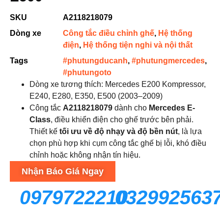
SKU
A2118218079
Dòng xe
Công tắc điều chỉnh ghế
,
Hệ thống
điện
,
Hệ thống tiện nghi và nội thất
Tags
#phutungducanh
,
#phutungmercedes
,
#phutungoto
Dòng xe tương thích: Mercedes E200 Kompressor,
E240, E280, E350, E500 (2003–2009)
Công tắc
A2118218079
dành cho
Mercedes E-
Class
, điều khiển điện cho ghế trước bên phải.
Thiết kế
tối ưu về độ nhạy và độ bền nút
, là lựa
chọn phù hợp khi cụm công tắc ghế bị lỗi, khó điều
chỉnh hoặc không nhận tín hiệu.
Nhận Báo Giá Ngay
0979722210
032992563