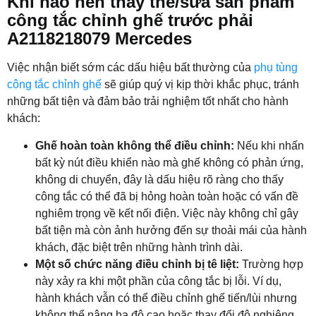
Khi nào nên thay thế/sửa sản phẩm
công tắc chỉnh ghế trước phải
A2118218079 Mercedes
Việc nhận biết sớm các dấu hiệu bất thường của
phụ tùng
công tắc chỉnh ghế
sẽ giúp quý vị kịp thời khắc phục, tránh
những bất tiện và đảm bảo trải nghiệm tốt nhất cho hành
khách:
Ghế hoàn toàn không thể điều chỉnh:
Nếu khi nhấn
bất kỳ nút điều khiển nào mà ghế không có phản ứng,
không di chuyển, đây là dấu hiệu rõ ràng cho thấy
công tắc có thể đã bị hỏng hoàn toàn hoặc có vấn đề
nghiêm trọng về kết nối điện. Việc này không chỉ gây
bất tiện mà còn ảnh hưởng đến sự thoải mái của hành
khách, đặc biệt trên những hành trình dài.
Một số chức năng điều chỉnh bị tê liệt:
Trường hợp
này xảy ra khi một phần của công tắc bị lỗi. Ví dụ,
hành khách vẫn có thể điều chỉnh ghế tiến/lùi nhưng
không thể nâng hạ độ cao hoặc thay đổi độ nghiêng