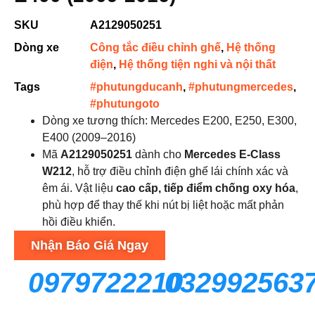
SKU
A2129050251
Dòng xe
Công tắc điều chỉnh ghế
,
Hệ thống
điện
,
Hệ thống tiện nghi và nội thất
Tags
#phutungducanh
,
#phutungmercedes
,
#phutungoto
Dòng xe tương thích: Mercedes E200, E250, E300,
E400 (2009–2016)
Mã
A2129050251
dành cho
Mercedes E-Class
W212
, hỗ trợ điều chỉnh điện ghế lái chính xác và
êm ái. Vật liệu
cao cấp, tiếp điểm chống oxy hóa
,
phù hợp để thay thế khi nút bị liệt hoặc mất phản
hồi điều khiển.
Nhận Báo Giá Ngay
0979722210
032992563