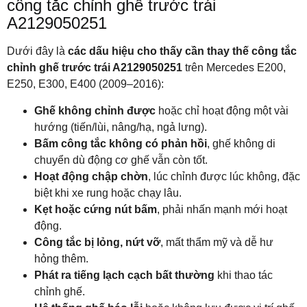
công tắc chỉnh ghế trước trái
A2129050251
Dưới đây là
các dấu hiệu cho thấy cần thay thế công tắc
chỉnh ghế trước trái A2129050251
trên Mercedes E200,
E250, E300, E400 (2009–2016):
Ghế không chỉnh được
hoặc chỉ hoạt động một vài
hướng (tiến/lùi, nâng/hạ, ngả lưng).
Bấm công tắc không có phản hồi
, ghế không di
chuyển dù động cơ ghế vẫn còn tốt.
Hoạt động chập chờn
, lúc chỉnh được lúc không, đặc
biệt khi xe rung hoặc chạy lâu.
Kẹt hoặc cứng nút bấm
, phải nhấn mạnh mới hoạt
động.
Công tắc bị lỏng, nứt vỡ
, mất thẩm mỹ và dễ hư
hỏng thêm.
Phát ra tiếng lạch cạch bất thường
khi thao tác
chỉnh ghế.