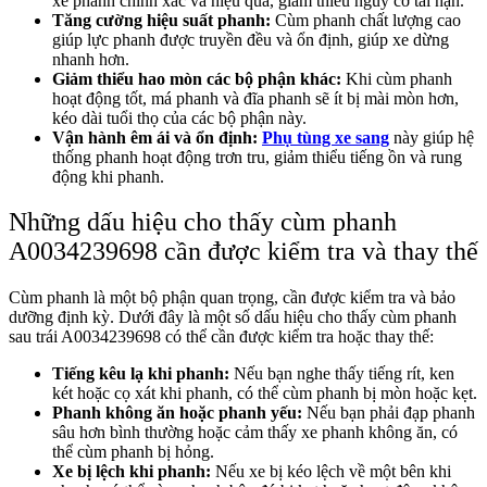
xe phanh chính xác và hiệu quả, giảm thiểu nguy cơ tai nạn.
Tăng cường hiệu suất phanh:
Cùm phanh chất lượng cao
giúp lực phanh được truyền đều và ổn định, giúp xe dừng
nhanh hơn.
Giảm thiểu hao mòn các bộ phận khác:
Khi cùm phanh
hoạt động tốt, má phanh và đĩa phanh sẽ ít bị mài mòn hơn,
kéo dài tuổi thọ của các bộ phận này.
Vận hành êm ái và ổn định:
Phụ tùng xe sang
này giúp hệ
thống phanh hoạt động trơn tru, giảm thiểu tiếng ồn và rung
động khi phanh.
Những dấu hiệu cho thấy cùm phanh
A0034239698 cần được kiểm tra và thay thế
Cùm phanh là một bộ phận quan trọng, cần được kiểm tra và bảo
dưỡng định kỳ. Dưới đây là một số dấu hiệu cho thấy cùm phanh
sau trái A0034239698 có thể cần được kiểm tra hoặc thay thế:
Tiếng kêu lạ khi phanh:
Nếu bạn nghe thấy tiếng rít, ken
két hoặc cọ xát khi phanh, có thể cùm phanh bị mòn hoặc kẹt.
Phanh không ăn hoặc phanh yếu:
Nếu bạn phải đạp phanh
sâu hơn bình thường hoặc cảm thấy xe phanh không ăn, có
thể cùm phanh bị hỏng.
Xe bị lệch khi phanh:
Nếu xe bị kéo lệch về một bên khi