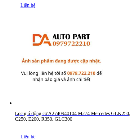
Liên hệ
Lọc gió động cơ A2740940104 M274 Mercedes GLK250,
C250, E200, R350, GLC300
Liên hệ