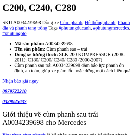
C200, C240, C280
SKU
A0034239698
Dòng xe
Cùm phanh
,
Hệ thống phanh
,
Phanh
đĩa và phanh tang trống
Tags
#phutungducanh
,
#phutungmercedes
,
#phutungoto
Mã sản phẩm:
A0034239698
Tên sản phẩm:
Cùm phanh sau – trái
Dòng xe tương thích:
SLK 200 KOMPRESSOR (2008-
2011); C180/ C200/ C240/ C280 (2000-2007)
Cùm phanh sau trái A0034239698 đảm bảo lực phanh ổn
định, an toàn, giúp xe giảm tốc hoặc dừng một cách hiệu quả.
Nhận báo giá ngay
0979722210
0329925637
Giới thiệu về cùm phanh sau trái
A0034239698 cho Mercedes