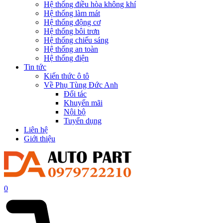
Hệ thống điều hòa không khí
Hệ thống làm mát
Hệ thống động cơ
Hệ thống bôi trơn
Hệ thống chiếu sáng
Hệ thống an toàn
Hệ thống điện
Tin tức
Kiến thức ô tô
Về Phụ Tùng Đức Anh
Đối tác
Khuyến mãi
Nội bộ
Tuyển dụng
Liên hệ
Giới thiệu
0