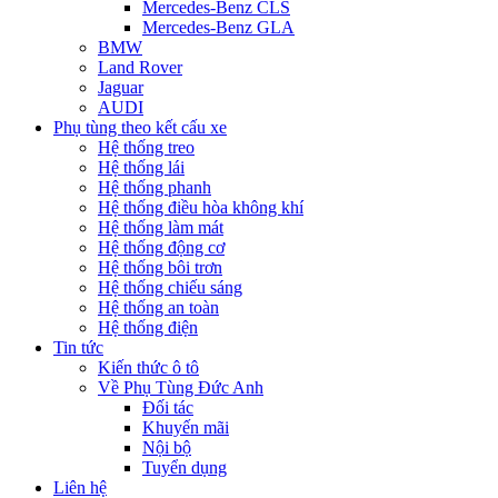
Mercedes-Benz CLS
Mercedes-Benz GLA
BMW
Land Rover
Jaguar
AUDI
Phụ tùng theo kết cấu xe
Hệ thống treo
Hệ thống lái
Hệ thống phanh
Hệ thống điều hòa không khí
Hệ thống làm mát
Hệ thống động cơ
Hệ thống bôi trơn
Hệ thống chiếu sáng
Hệ thống an toàn
Hệ thống điện
Tin tức
Kiến thức ô tô
Về Phụ Tùng Đức Anh
Đối tác
Khuyến mãi
Nội bộ
Tuyển dụng
Liên hệ