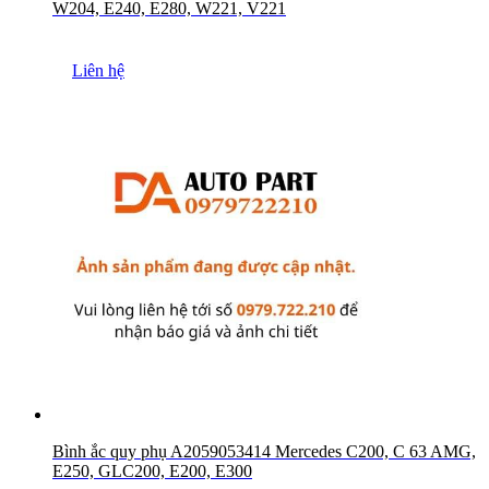
W204, E240, E280, W221, V221
Liên hệ
Bình ắc quy phụ A2059053414 Mercedes C200, C 63 AMG,
E250, GLC200, E200, E300