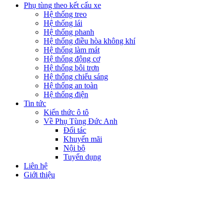
Phụ tùng theo kết cấu xe
Hệ thống treo
Hệ thống lái
Hệ thống phanh
Hệ thống điều hòa không khí
Hệ thống làm mát
Hệ thống động cơ
Hệ thống bôi trơn
Hệ thống chiếu sáng
Hệ thống an toàn
Hệ thống điện
Tin tức
Kiến thức ô tô
Về Phụ Tùng Đức Anh
Đối tác
Khuyến mãi
Nội bộ
Tuyển dụng
Liên hệ
Giới thiệu