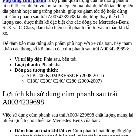
Phụ tùng cùm phanh
là bộ phận quan trọng của hệ thống phanh
trên ô tô, có nhiệm vụ tạo ra lực ép lên má phanh, từ đó tác động lên
đĩa phanh hoặc tang trống phanh, giúp xe giảm tốc độ hoặc dừng
lại. Cùm phanh sau trái A0034239698 là phụ tùng thay thế chất
lượng cao, được thiết kế đặc biệt cho các dòng xe Mercedes-Benz
SLK và C-Class, đảm bảo hiệu suất phanh tối ưu và an toàn khi lái
xe.
Để đảm bảo mua đúng sản phẩm phù hợp với xe của bạn, hãy tham
khảo các thông số kỹ thuật của cùm phanh sau trái A0034239698:
Vị trí lắp đặt:
Phía sau, bên trái
Loại phanh:
Phanh đĩa
Dòng xe tương thích:
SLK 200 KOMPRESSOR (2008-2011)
C180/ C200/ C240/ C280 (2000-2007)
Lợi ích khi sử dụng cùm phanh sau trái
A0034239698
Việc sử dụng cùm phanh sau trái A0034239698 chất lượng mang lại
nhiều lợi ích cho chiếc xe Mercedes-Benz của bạn:
Đảm bảo an toàn khi lái xe:
Cùm phanh hoạt động tốt giúp