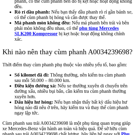
phanh, có thể cùm phanh bên đó bị kẹt hoặc hoạt động không
đều.
Rò rỉ dầu phanh:
Nếu bạn thấy dầu phanh rò rỉ gần bánh xe,
có thể cùm phanh bị hỏng và cần được thay thế.
Má phanh mòn không đều:
Nếu má phanh bên trái và bên
phải mòn không đều nhau, có thể
phụ tùng Mercedes
SLK200 Kompressor
bị kẹt hoặc hoạt động không chính
xác.
Khi nào nên thay cùm phanh A0034239698?
Thời điểm thay cùm phanh phụ thuộc vào nhiều yếu tố, bao gồm:
Số kilomet đã đi:
Thông thường, nên kiểm tra cùm phanh
sau mỗi 50.000 – 80.000 km.
Điều kiện đường xá:
Nếu xe thường xuyên di chuyển trên
đường xấu, nhiều bụi bẩn, cần kiểm tra cùm phanh thường
xuyên hơn.
Dấu hiệu hư hỏng:
Nếu bạn nhận thấy bất kỳ dấu hiệu hư
hỏng nào đã nêu ở trên, hãy kiểm tra và thay thế cùm phanh
ngay lập tức.
Cùm phanh sau trái A0034239698 là một phụ tùng quan trọng giúp
xe Mercedes-Benz vận hành an toàn và hiệu quả. Để sở hữu cùm
phanh sau trái A0034239698 chất lượng, hãy liên hệ ngay với
Phụ