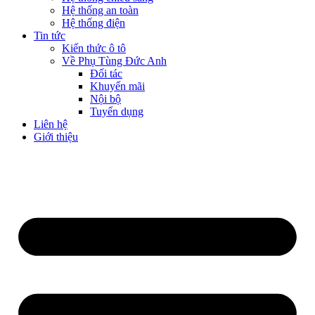
Hệ thống an toàn
Hệ thống điện
Tin tức
Kiến thức ô tô
Về Phụ Tùng Đức Anh
Đối tác
Khuyến mãi
Nội bộ
Tuyển dụng
Liên hệ
Giới thiệu