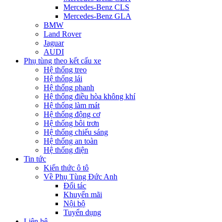
Mercedes-Benz CLS
Mercedes-Benz GLA
BMW
Land Rover
Jaguar
AUDI
Phụ tùng theo kết cấu xe
Hệ thống treo
Hệ thống lái
Hệ thống phanh
Hệ thống điều hòa không khí
Hệ thống làm mát
Hệ thống động cơ
Hệ thống bôi trơn
Hệ thống chiếu sáng
Hệ thống an toàn
Hệ thống điện
Tin tức
Kiến thức ô tô
Về Phụ Tùng Đức Anh
Đối tác
Khuyến mãi
Nội bộ
Tuyển dụng
Liên hệ