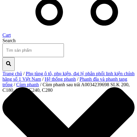
Cart
Search
Trang chủ
/
Phụ tùng ô tô, phụ kiện, đại lý phân phối linh kiện chính
hãng số 1 Việt Nam
/
Hệ thống phanh
/
Phanh đĩa và phanh tang
trống
/
Cùm phanh
/ Cùm phanh sau trái A0034239698 SLK 200,
C180, C200, C240, C280