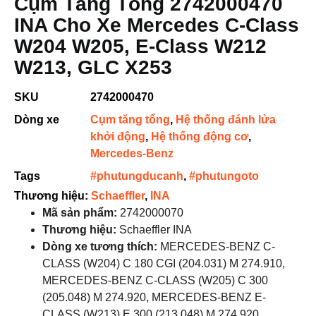
Cụm Tăng Tổng 2742000470
INA Cho Xe Mercedes C-Class
W204 W205, E-Class W212
W213, GLC X253
SKU
2742000470
Dòng xe
Cụm tăng tổng
,
Hệ thống đánh lửa
khởi động
,
Hệ thống động cơ
,
Mercedes-Benz
Tags
#phutungducanh
,
#phutungoto
Thương hiệu:
Schaeffler
,
INA
Mã sản phẩm:
2742000070
Thương hiệu:
Schaeffler INA
Dòng xe tương thích:
MERCEDES-BENZ C-
CLASS (W204) C 180 CGI (204.031) M 274.910,
MERCEDES-BENZ C-CLASS (W205) C 300
(205.048) M 274.920, MERCEDES-BENZ E-
CLASS (W213) E 300 (213.048) M 274.920