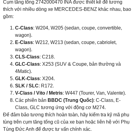
Cụm tăng tổng 2742000470
INA
được thiết kế để tương
thích với nhiều dòng xe MERCEDES-BENZ khác nhau, bao
gồm:
C-Class
: W204, W205 (sedan, coupe, convertible,
wagon).
E-Class
: W212, W213 (sedan, coupe, cabriolet,
wagon).
CLS-Class
: C218.
GLC-Class
: X253 (SUV & Coupe, bản thường và
4Matic).
GLK-Class
: X204.
SLK / SLC
: R172.
V-Class / Vito / Metris
: W447 (Tourer, Van, Valente).
Các phiên bản
BBDC (Trung Quốc)
: C-Class, E-
Class, GLC tương ứng với động cơ M274.
Để đảm bảo tương thích hoàn toàn, hãy kiểm tra kỹ mã phụ
tùng trên cụm tăng tổng cũ của xe bạn hoặc liên hệ với Phụ
Tùng Đức Anh để được tư vấn chính xác.