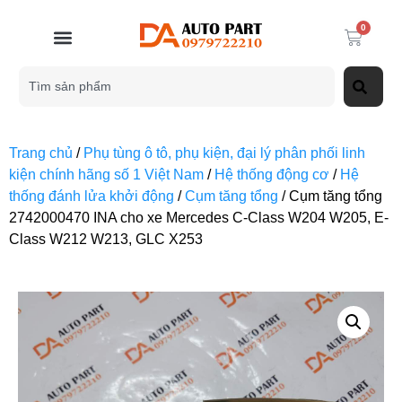
0
Trang chủ
/
Phụ tùng ô tô, phụ kiện, đại lý phân phối linh
kiện chính hãng số 1 Việt Nam
/
Hệ thống động cơ
/
Hệ
thống đánh lửa khởi động
/
Cụm tăng tổng
/ Cụm tăng tổng
2742000470 INA cho xe Mercedes C-Class W204 W205, E-
Class W212 W213, GLC X253