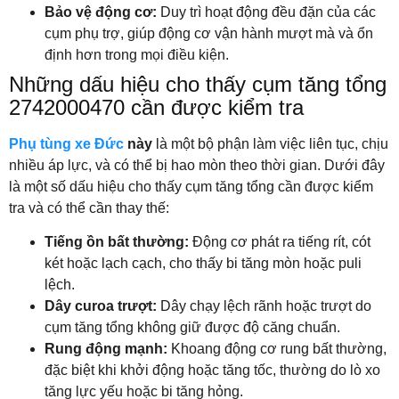
Bảo vệ động cơ:
Duy trì hoạt động đều đặn của các
cụm phụ trợ, giúp động cơ vận hành mượt mà và ổn
định hơn trong mọi điều kiện.
Những dấu hiệu cho thấy cụm tăng tổng
2742000470 cần được kiểm tra
Phụ tùng xe Đức
này
là một bộ phận làm việc liên tục, chịu
nhiều áp lực, và có thể bị hao mòn theo thời gian. Dưới đây
là một số dấu hiệu cho thấy cụm tăng tổng cần được kiểm
tra và có thể cần thay thế:
Tiếng ồn bất thường:
Động cơ phát ra tiếng rít, cót
két hoặc lạch cạch, cho thấy bi tăng mòn hoặc puli
lệch.
Dây curoa trượt:
Dây chạy lệch rãnh hoặc trượt do
cụm tăng tổng không giữ được độ căng chuẩn.
Rung động mạnh:
Khoang động cơ rung bất thường,
đặc biệt khi khởi động hoặc tăng tốc, thường do lò xo
tăng lực yếu hoặc bi tăng hỏng.