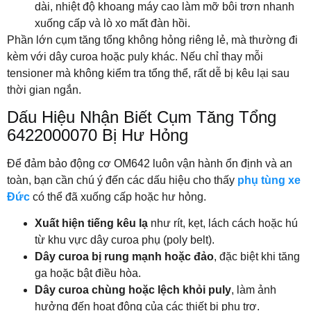
dài, nhiệt độ khoang máy cao làm mỡ bôi trơn nhanh
xuống cấp và lò xo mất đàn hồi.
Phần lớn cụm tăng tổng không hỏng riêng lẻ, mà thường đi
kèm với dây curoa hoặc puly khác. Nếu chỉ thay mỗi
tensioner mà không kiểm tra tổng thể, rất dễ bị kêu lại sau
thời gian ngắn.
Dấu Hiệu Nhận Biết Cụm Tăng Tổng
6422000070 Bị Hư Hỏng
Để đảm bảo động cơ OM642 luôn vận hành ổn định và an
toàn, bạn cần chú ý đến các dấu hiệu cho thấy
phụ tùng xe
Đức
có thể đã xuống cấp hoặc hư hỏng.
Xuất hiện tiếng kêu lạ
như rít, kẹt, lách cách hoặc hú
từ khu vực dây curoa phụ (poly belt).
Dây curoa bị rung mạnh hoặc đảo
, đặc biệt khi tăng
ga hoặc bật điều hòa.
Dây curoa chùng hoặc lệch khỏi puly
, làm ảnh
hưởng đến hoạt động của các thiết bị phụ trợ.