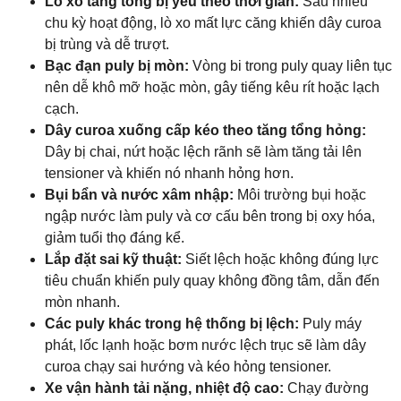
Lò xo tăng tổng bị yếu theo thời gian:
Sau nhiều
chu kỳ hoạt động, lò xo mất lực căng khiến dây curoa
bị trùng và dễ trượt.
Bạc đạn puly bị mòn:
Vòng bi trong puly quay liên tục
nên dễ khô mỡ hoặc mòn, gây tiếng kêu rít hoặc lạch
cạch.
Dây curoa xuống cấp kéo theo tăng tổng hỏng:
Dây bị chai, nứt hoặc lệch rãnh sẽ làm tăng tải lên
tensioner và khiến nó nhanh hỏng hơn.
Bụi bẩn và nước xâm nhập:
Môi trường bụi hoặc
ngập nước làm puly và cơ cấu bên trong bị oxy hóa,
giảm tuổi thọ đáng kể.
Lắp đặt sai kỹ thuật:
Siết lệch hoặc không đúng lực
tiêu chuẩn khiến puly quay không đồng tâm, dẫn đến
mòn nhanh.
Các puly khác trong hệ thống bị lệch:
Puly máy
phát, lốc lạnh hoặc bơm nước lệch trục sẽ làm dây
curoa chạy sai hướng và kéo hỏng tensioner.
Xe vận hành tải nặng, nhiệt độ cao:
Chạy đường