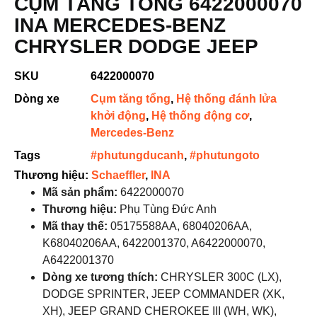
CỤM TĂNG TỔNG 6422000070
INA MERCEDES-BENZ
CHRYSLER DODGE JEEP
SKU
6422000070
Dòng xe
Cụm tăng tổng
,
Hệ thống đánh lửa
khởi động
,
Hệ thống động cơ
,
Mercedes-Benz
Tags
#phutungducanh
,
#phutungoto
Thương hiệu:
Schaeffler
,
INA
Mã sản phẩm:
6422000070
Thương hiệu:
Phụ Tùng Đức Anh
Mã thay thế:
05175588AA, 68040206AA,
K68040206AA, 6422001370, A6422000070,
A6422001370
Dòng xe tương thích:
CHRYSLER 300C (LX),
DODGE SPRINTER, JEEP COMMANDER (XK,
XH), JEEP GRAND CHEROKEE III (WH, WK),