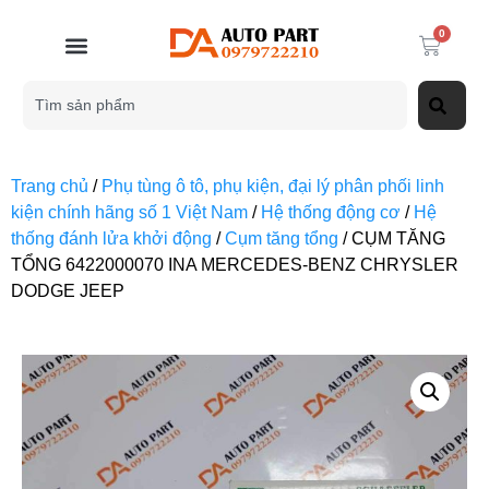
0
Trang chủ
/
Phụ tùng ô tô, phụ kiện, đại lý phân phối linh
kiện chính hãng số 1 Việt Nam
/
Hệ thống động cơ
/
Hệ
thống đánh lửa khởi động
/
Cụm tăng tổng
/ CỤM TĂNG
TỔNG 6422000070 INA MERCEDES-BENZ CHRYSLER
DODGE JEEP