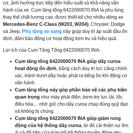
cơ, ảnh hưởng trực tiếp đến hiệu suất và khả năng vận
hành của xe. Cụm tăng tổng 6422000070
INA
là phụ tùng
thay thế chất lượng cao, được thiết kế cho nhiều dòng xe
Mercedes-Benz C-Class (W203, W204)
, Chrysler, Dodge
và Jeep.
Phụ tùng xe sang
này giúp duy trì áp suất dầu ổn
định, đảm bảo động cơ hoạt động trơn tru và hiệu quả.
Lợi ích của Cụm Tăng Tổng 6422000070
INA
:
Cụm tăng tổng 6422000070
INA
giúp dây curoa
hoạt động ổn định
, bằng cách duy trì lực căng chính
xác, tránh trượt dây hoặc phát ra tiếng ồn khi động cơ
vận hành.
Cụm tăng tổng này góp phần bảo vệ các phụ kiện
quan trọng
như máy phát điện, bơm trợ lực lái, lốc
điều hòa… nhờ giữ cho dây curoa chạy đúng quỹ đạo
và không bị chùng.
Cụm tăng tổng 6422000070
INA
giúp giảm rung
động của hệ thống dây curoa
, từ đó cải thiện sự êm
ái và độ bền của toàn bộ hệ thống truyền động phụ.