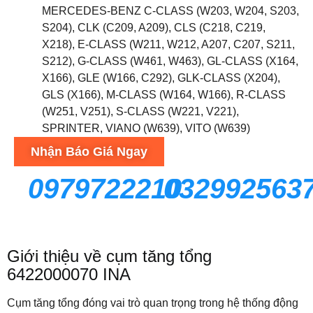
MERCEDES-BENZ C-CLASS (W203, W204, S203,
S204), CLK (C209, A209), CLS (C218, C219,
X218), E-CLASS (W211, W212, A207, C207, S211,
S212), G-CLASS (W461, W463), GL-CLASS (X164,
X166), GLE (W166, C292), GLK-CLASS (X204),
GLS (X166), M-CLASS (W164, W166), R-CLASS
(W251, V251), S-CLASS (W221, V221),
SPRINTER, VIANO (W639), VITO (W639)
Nhận Báo Giá Ngay
0979722210
032992563
Giới thiệu về cụm tăng tổng
6422000070
INA
Cụm tăng tổng đóng vai trò quan trọng trong hệ thống động