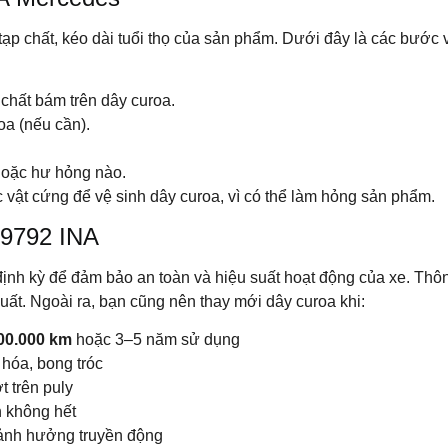
 tạp chất, kéo dài tuổi thọ của sản phẩm. Dưới đây là các bước 
chất bám trên dây curoa.
a (nếu cần).
 hoặc hư hỏng nào.
vật cứng để vệ sinh dây curoa, vì có thể làm hỏng sản phẩm.
79792 INA
định kỳ để đảm bảo an toàn và hiệu suất hoạt động của xe. Th
ất. Ngoài ra, bạn cũng nên thay mới dây curoa khi:
100.000 km
hoặc 3–5 năm sử dụng
hóa, bong tróc
 trên puly
n không hết
ảnh hưởng truyền động