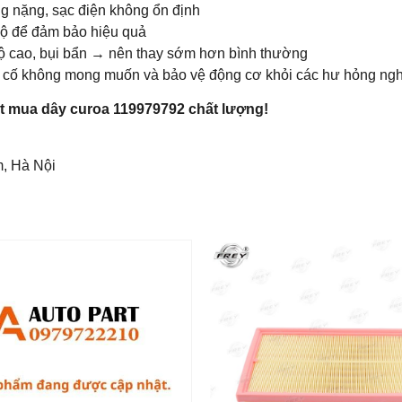
g nặng, sạc điện không ổn định
ộ để đảm bảo hiệu quả
ộ cao, bụi bẩn → nên thay sớm hơn bình thường
sự cố không mong muốn và bảo vệ động cơ khỏi các hư hỏng ngh
t mua dây curoa 119979792 chất lượng!
m, Hà Nội