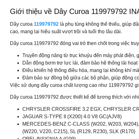
Giới thiệu về Dây Curoa 119979792 I
Dây curoa
119979792
là phụ tùng không thể thiếu, giúp đ
cao, mang lại hiệu suất vượt trội và tuổi thọ lâu dài.
Dây curoa 119979792 đóng vai trò then chốt trong việc tr
Truyền động năng từ trục khuỷu đến máy phát điện, gi
Dẫn động bơm trợ lực lái, đảm bảo hệ thống lái hoạt
Điều khiển hệ thống điều hòa, mang lại không khí má
Đảm bảo sự đồng bộ giữa các bộ phận, giúp động cơ v
Việc sử dụng dây curoa chất lượng cao như 119979792 giú
Dây curoa 119979792 được thiết kế để tương thích với nh
CHRYSLER CROSSFIRE 3.2 EGX, CHRYSLER CRO
JAGUAR S-TYPE II (X200) 4.0 V8 GC(AJV8)
MERCEDES-BENZ C-CLASS (W202, W203, W204), CL
(W220, V220, C215), SL (R129, R230), SLK (R170)
OPEL INSIGNIA A (G09)