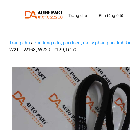
Trang chủ
Phụ tùng ô tô
Trang chủ
/
Phụ tùng ô tô, phụ kiện, đại lý phân phối linh 
W211, W163, W220, R129, R170