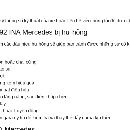
 thông số kỹ thuật của xe hoặc liên hệ với chúng tôi để được tư
792 INA Mercedes bị hư hỏng
sớm các dấu hiệu hư hỏng sẽ giúp bạn tránh được những sự cố 
òn hoặc chai cứng
ao su
ượt
ộng kém hiệu quả
hi bật điều hòa
ô lăng nặng, sạc điện chập chờn
dây
c hoặc truyền động
gara uy tín để kiểm tra và thay thế dây curoa kịp thời.
NA Mercedes