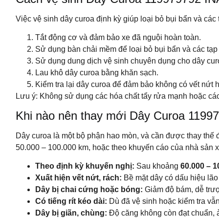
Việc vệ sinh dây curoa định kỳ giúp loại bỏ bụi bẩn và các
Tắt động cơ và đảm bảo xe đã nguội hoàn toàn.
Sử dụng bàn chải mềm để loại bỏ bụi bẩn và các tạp 
Sử dụng dung dịch vệ sinh chuyên dụng cho dây curo
Lau khô dây curoa bằng khăn sạch.
Kiểm tra lại dây curoa để đảm bảo không có vết nứt
Lưu ý: Không sử dụng các hóa chất tẩy rửa mạnh hoặc các 
Khi nào nên thay mới Dây Curoa 1199
Dây curoa là một bộ phận hao mòn, và cần được thay thế 
50.000 – 100.000 km, hoặc theo khuyến cáo của nhà sản xu
Theo định kỳ khuyến nghị:
Sau khoảng
60.000 – 
Xuất hiện vết nứt, rách:
Bề mặt dây có dấu hiệu lão 
Dây bị chai cứng hoặc bóng:
Giảm độ bám, dễ trượt
Có tiếng rít kéo dài:
Dù đã vệ sinh hoặc kiểm tra vẫ
Dây bị giãn, chùng:
Độ căng không còn đạt chuẩn, 