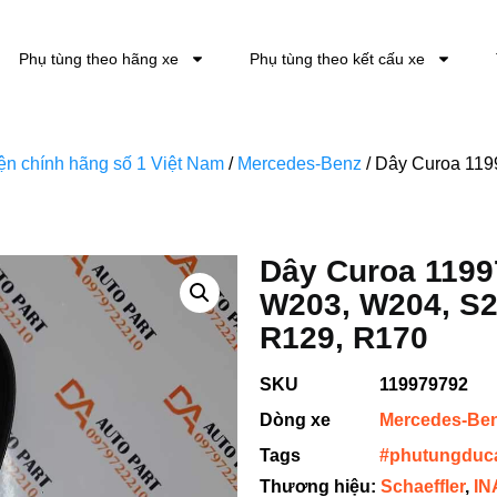
Phụ tùng theo hãng xe
Phụ tùng theo kết cấu xe
kiện chính hãng số 1 Việt Nam
/
Mercedes-Benz
/ Dây Curoa 119
Dây Curoa 1199
W203, W204, S2
R129, R170
SKU
119979792
Dòng xe
Mercedes-Be
Tags
#phutungduc
Thương hiệu:
Schaeffler
,
IN