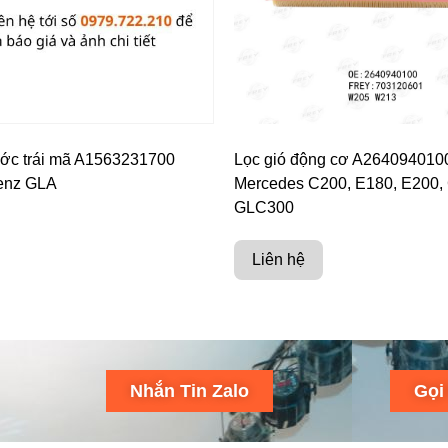
ước trái mã A1563231700
Lọc gió động cơ A264094010
enz GLA
Mercedes C200, E180, E200,
GLC300
Liên hệ
Nhắn Tin Zalo
Gọi