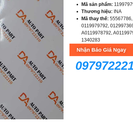
Mã sản phẩm:
1199797
Thương hiệu:
INA
Mã thay thế:
55567786,
0119979792, 012997369
A0119978792, A011997
1340283
Nhận Báo Giá Ngay
09797222