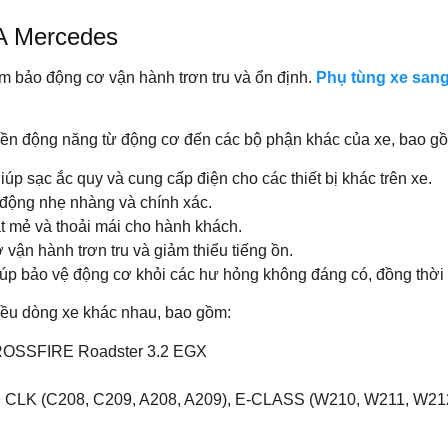
NA Mercedes
ảm bảo động cơ vận hành trơn tru và ổn định.
Phụ tùng xe san
uyền động năng từ động cơ đến các bộ phận khác của xe, bao g
úp sạc ắc quy và cung cấp điện cho các thiết bị khác trên xe.
 động nhẹ nhàng và chính xác.
t mẻ và thoải mái cho hành khách.
ận hành trơn tru và giảm thiểu tiếng ồn.
p bảo vệ động cơ khỏi các hư hỏng không đáng có, đồng thời ké
iều dòng xe khác nhau, bao gồm:
SSFIRE Roadster 3.2 EGX
K (C208, C209, A208, A209), E-CLASS (W210, W211, W212,