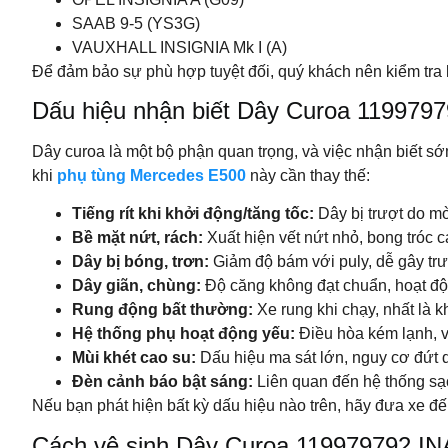
SAAB 9-5 (YS3G)
VAUXHALL INSIGNIA Mk I (A)
Để đảm bảo sự phù hợp tuyệt đối, quý khách nên kiểm tra kỹ
Dấu hiệu nhận biết Dây Curoa 119979
Dây curoa là một bộ phận quan trọng, và việc nhận biết 
khi
phụ tùng Mercedes E500
này cần thay thế:
Tiếng rít khi khởi động/tăng tốc:
Dây bị trượt do m
Bề mặt nứt, rách:
Xuất hiện vết nứt nhỏ, bong tróc c
Dây bị bóng, trơn:
Giảm độ bám với puly, dễ gây tr
Dây giãn, chùng:
Độ căng không đạt chuẩn, hoạt đ
Rung động bất thường:
Xe rung khi chạy, nhất là k
Hệ thống phụ hoạt động yếu:
Điều hòa kém lạnh, v
Mùi khét cao su:
Dấu hiệu ma sát lớn, nguy cơ đứt 
Đèn cảnh báo bật sáng:
Liên quan đến hệ thống sạ
Nếu bạn phát hiện bất kỳ dấu hiệu nào trên, hãy đưa xe đến 
Cách vệ sinh Dây Curoa 119979792 I