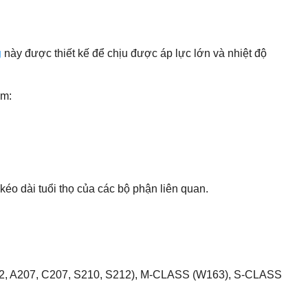
g
này được thiết kế để chịu được áp lực lớn và nhiệt độ
ồm:
o dài tuổi thọ của các bộ phận liên quan.
 A207, C207, S210, S212), M-CLASS (W163), S-CLASS