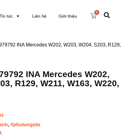
0
Tin tức
Liên hệ
Giới thiệu
979792 INA Mercedes W202, W203, W204, S203, R129,
79792 INA Mercedes W202,
03, R129, W211, W163, W220,
nz
anh
,
#phutungoto
A