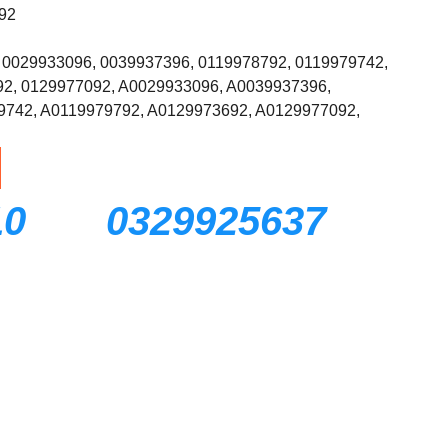
92
 0029933096, 0039937396, 0119978792, 0119979742,
2, 0129977092, A0029933096, A0039937396,
9742, A0119979792, A0129973692, A0129977092,
10
0329925637