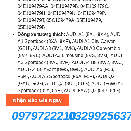
04E109479AA, 04E109479B, 04E109479C,
04E109479H, 04E109479N, 04E109479P,
04E109479T, 05C109479A, 05E109479,
05E109479B
Dòng xe tương thích:
AUDI A1 (8X1, 8XK), AUDI
A1 Sportback (8XA, 8XF), AUDI A1 City Carver
(GBH), AUDI A3 (8V1, 8VK), AUDI A3 Convertible
(8V7, 8VE), AUDI A3 Limousine (8VS, 8VM), AUDI
A3 Sportback (8VA, 8VF), AUDI A4 B9 (8W2, 8WC),
AUDI A4 B9 Avant (8W5, 8WD), AUDI A5 (F53,
F5P), AUDI A5 Sportback (F5A, F5F), AUDI Q2
(GAB, GAG), AUDI Q3 (8UB, 8UG), AUDI (FAW) A3
Sportback (85A, 85F), AUDI (FAW) Q3 (84B, 84G)
Nhận Báo Giá Ngay
0979722210
032992563