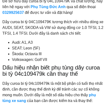
Để sở hữu dây curoa bi tỳ 04C109479K và chất lượng, hãy
liên hệ ngay với
Phụ Tùng Đức Anh
qua số điện thoại
0329925637
để được tư vấn và đặt hàng!
Dây curoa bi tỳ 04C109479K tương thích với nhiều dòng xe
AUDI, SEAT, SKODA và VW sử dụng động cơ 1.0 TFSI, 1.2
TFSI, 1.4 TFSI. Dưới đây là danh sách chi tiết:
Audi
: A1, A3
SEAT
: Leon (5F)
Škoda
: Octavia III
Volkswagen
: Golf VII
Dấu hiệu nhận biết phụ tùng dây curoa
bi tỳ 04c109479k cần thay thế
Dây curoa bi tỳ 04c109479k là một bộ phận có tuổi thọ nhất
định, cần được thay thế định kỳ để tránh các sự cố không
mong muốn. Dưới đây là một số dấu hiệu cho thấy
phụ
tùng xe sang
của bạn cần được kiểm tra và thay thế: