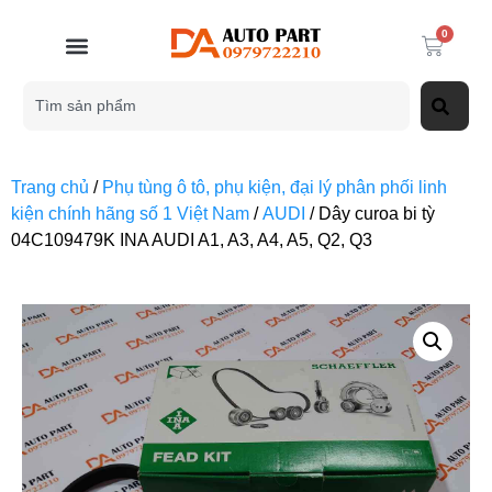
0
Trang chủ
/
Phụ tùng ô tô, phụ kiện, đại lý phân phối linh
kiện chính hãng số 1 Việt Nam
/
AUDI
/ Dây curoa bi tỳ
04C109479K INA AUDI A1, A3, A4, A5, Q2, Q3