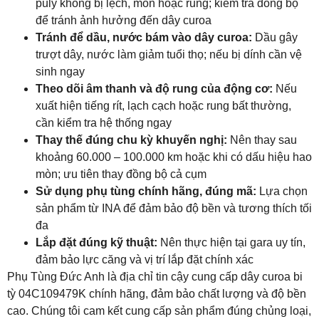
puly không bị lệch, mòn hoặc rung; kiểm tra đồng bộ
để tránh ảnh hưởng đến dây curoa
Tránh để dầu, nước bám vào dây curoa:
Dầu gây
trượt dây, nước làm giảm tuổi thọ; nếu bị dính cần vệ
sinh ngay
Theo dõi âm thanh và độ rung của động cơ:
Nếu
xuất hiện tiếng rít, lạch cạch hoặc rung bất thường,
cần kiểm tra hệ thống ngay
Thay thế đúng chu kỳ khuyến nghị:
Nên thay sau
khoảng 60.000 – 100.000 km hoặc khi có dấu hiệu hao
mòn; ưu tiên thay đồng bộ cả cụm
Sử dụng phụ tùng chính hãng, đúng mã:
Lựa chọn
sản phẩm từ
INA
để đảm bảo độ bền và tương thích tối
đa
Lắp đặt đúng kỹ thuật:
Nên thực hiện tại gara uy tín,
đảm bảo lực căng và vị trí lắp đặt chính xác
Phụ Tùng Đức Anh là địa chỉ tin cậy cung cấp dây curoa bi
tỳ 04C109479K chính hãng, đảm bảo chất lượng và độ bền
cao. Chúng tôi cam kết cung cấp sản phẩm đúng chủng loại,