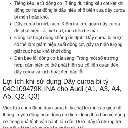
Tiếng kêu lạ từ động cơ: Tiếng rít, tiếng kêu cót két khi
động cơ hoạt động là dấu hiệu phổ biến của dây curoa
bị mòn hoặc khô.
Dây curoa bị nứt, rách: Kiểm tra trực quan dây curoa
để phát hiện các vết nứt, rách trên bề mặt.
Động cơ hoạt động không ổn định: Dây curoa bị trượt
có thể làm giảm hiệu suất động cơ, gây ra hiện tượng
giật cục hoặc khó khởi động.
Đèn báo lỗi động cơ bật sáng: Trong một số trường
hợp, cảm biến có thể phát hiện sự cố liên quan đến
dây curoa và kích hoạt đèn báo lỗi.
Lợi ích khi sử dụng Dây curoa bi tỳ
04C109479K INA cho
Audi
(A1, A3, A4,
A5, Q2, Q3)
Việc lựa chọn đúng dây curoa bi tỳ chất lượng cao giúp hệ
thống truyền động hoạt động ổn định, đồng thời bảo vệ động
cơ trong quá trình vận hành lâu dài. Dưới đây là những lợi