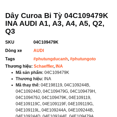
Dây Curoa Bi Tỳ 04C109479K
INA AUDI A1, A3, A4, A5, Q2,
Q3
SKU
04C109479K
Dòng xe
AUDI
Tags
#phutungducanh
,
#phutungoto
Thương hiệu:
Schaeffler
,
INA
Mã sản phẩm:
04C109479K
Thương hiệu:
INA
Mã thay thế:
04E198119, 04C109244B,
04C109244D, 04C109479G, 04C109479H,
04C109479J, 04C109479K, 04E109119,
04E109119C, 04E109119F, 04E109119G,
04E109119L, 04E109244A, 04E109244B,
04E109244D, 04E109244E, 04E109479A,