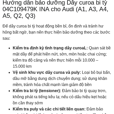
Hướng dẫn bảo dưỡng Dây curoa bi tỳ
04C109479K INA cho
Audi
(A1, A3, A4,
A5, Q2, Q3)
Để dây curoa bi tỳ hoạt động bền bỉ, ổn định và tránh hư
hỏng bất ngờ, bạn nên thực hiện bảo dưỡng theo các bước
sau:
Kiểm tra định kỳ tình trạng dây curoaL:
Quan sát bề
mặt dây để phát hiện nứt, sờn, mòn hoặc chai cứng;
kiểm tra độ căng và nên thực hiện mỗi 10.000 –
15.000 km
Vệ sinh khu vực dây curoa và puly:
Loại bỏ bụi bẩn,
dầu mỡ bằng dung dịch chuyên dụng; sử dụng khăn
mềm, tránh hóa chất mạnh làm giảm độ bền
Kiểm tra bi tỳ (tensioner):
Đảm bảo bi tỳ quay trơn,
không phát ra tiếng kêu lạ; nếu có dấu hiệu kẹt hoặc
ồn cần thay sớm
Kiểm tra puly và các chi tiết liên quan:
Đảm bảo