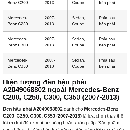
Benz C200
2013
Coupe
bên phải
Mercedes-
2007-
Sedan,
Phía sau
Benz C250
2013
Coupe
bên phải
Mercedes-
2007-
Sedan,
Phía sau
Benz C300
2013
Coupe
bên phải
Mercedes-
2007-
Sedan,
Phía sau
Benz C350
2013
Coupe
bên phải
Hiện tượng đèn hậu phải
A2049068802 ngoài Mercedes-Benz
C200, C250, C300, C350 (2007-2013)
Đèn hậu phải A2049068802
dành cho
Mercedes-Benz
C200, C250, C300, C350 (2007-2013)
là lựa chọn thay thế
tối ưu khi đèn zin bị hư hỏng hoặc xuống cấp. Sản phẩm
này không chỉ đảm bảo khả năng chiếu sáng tối ưu mà còn