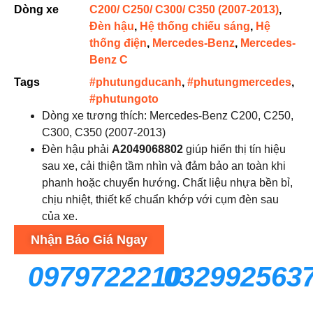
Dòng xe
C200/ C250/ C300/ C350 (2007-2013)
,
Đèn hậu
,
Hệ thống chiếu sáng
,
Hệ
thống điện
,
Mercedes-Benz
,
Mercedes-
Benz C
Tags
#phutungducanh
,
#phutungmercedes
,
#phutungoto
Dòng xe tương thích: Mercedes-Benz C200, C250,
C300, C350 (2007-2013)
Đèn hậu phải
A2049068802
giúp hiển thị tín hiệu
sau xe, cải thiện tầm nhìn và đảm bảo an toàn khi
phanh hoặc chuyển hướng. Chất liệu nhựa bền bỉ,
chịu nhiệt, thiết kế chuẩn khớp với cụm đèn sau
của xe.
Nhận Báo Giá Ngay
0979722210
032992563