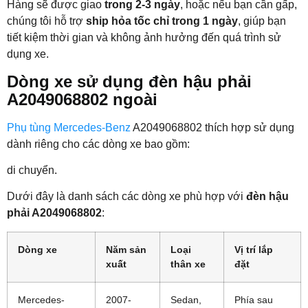
Hàng sẽ được giao
trong 2-3 ngày
, hoặc nếu bạn cần gấp,
chúng tôi hỗ trợ
ship hỏa tốc chỉ trong 1 ngày
, giúp bạn
tiết kiệm thời gian và không ảnh hưởng đến quá trình sử
dụng xe.
Dòng xe sử dụng đèn hậu phải
A2049068802 ngoài
Phụ tùng Mercedes-Benz
A2049068802 thích hợp sử dụng
dành riêng cho các dòng xe bao gồm:
di chuyển.
Dưới đây là danh sách các dòng xe phù hợp với
đèn hậu
phải A2049068802
:
Dòng xe
Năm sản
Loại
Vị trí lắp
xuất
thân xe
đặt
Mercedes-
2007-
Sedan,
Phía sau