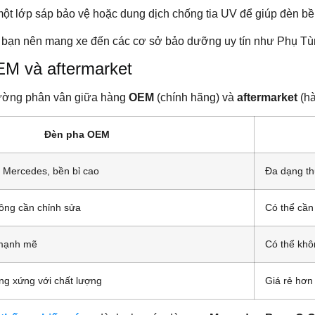
một lớp sáp bảo vệ hoặc dung dịch chống tia UV để giúp đèn bề
ể, bạn nên mang xe đến các cơ sở bảo dưỡng uy tín như Phụ T
M và aftermarket
ường phân vân giữa hàng
OEM
(chính hãng) và
aftermarket
(hà
Đèn pha OEM
 Mercedes, bền bỉ cao
Đa dạng th
hông cần chỉnh sửa
Có thể cần 
 mạnh mẽ
Có thể kh
g xứng với chất lượng
Giá rẻ hơn