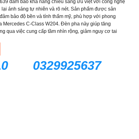
39 đảm bảo khả năng chiếu sáng ưu việt với công nghệ
g lại ánh sáng tự nhiên và rõ nét. Sản phẩm được sản
, đảm bảo độ bền và tính thẩm mỹ, phù hợp với phong
của Mercedes C-Class W204. Đèn pha này giúp tăng
ng qua việc cung cấp tầm nhìn rộng, giảm nguy cơ tai
10
0329925637