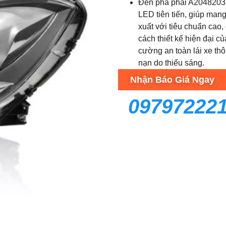
Đèn pha phải A20482036
LED tiên tiến, giúp man
xuất với tiêu chuẩn cao
cách thiết kế hiện đại 
cường an toàn lái xe thô
nạn do thiếu sáng.
Nhận Báo Giá Ngay
09797222