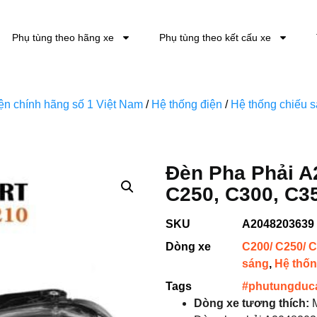
Phụ tùng theo hãng xe
Phụ tùng theo kết cấu xe
kiện chính hãng số 1 Việt Nam
/
Hệ thống điện
/
Hệ thống chiếu 
Đèn Pha Phải A
C250, C300, C3
SKU
A2048203639
Dòng xe
C200/ C250/ C
sáng
,
Hệ thốn
Tags
#phutungduc
Dòng xe tương thích:
M