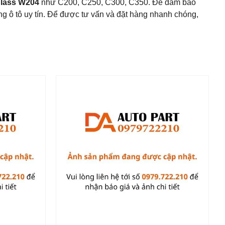
lass W204
như C200, C250, C300, C350. Để đảm bảo
g ô tô uy tín. Để được tư vấn và đặt hàng nhanh chóng,