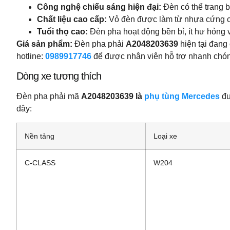
Công nghệ chiếu sáng hiện đại:
Đèn có thể trang b
Chất liệu cao cấp:
Vỏ đèn được làm từ nhựa cứng chị
Tuổi thọ cao:
Đèn pha hoạt động bền bỉ, ít hư hỏng và
Giá sản phẩm:
Đèn pha phải
A2048203639
hiện tại đang 
hotline:
0989917746
để được nhân viên hỗ trợ nhanh chóng
Dòng xe tương thích
Đèn pha phải mã
A2048203639 là
phụ tùng Mercedes
đư
đây:
Nền tảng
Loại xe
C-CLASS
W204