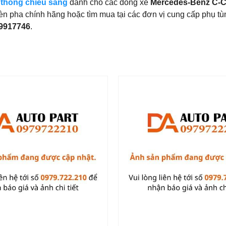
 thống chiếu sáng
dành cho các dòng xe
Mercedes-Benz C-C
èn pha chính hãng hoặc tìm mua tại các đơn vị cung cấp phụ tùn
9917746
.