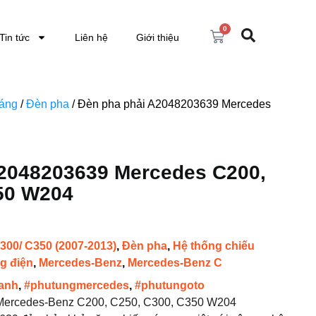
0
Tin tức
Liên hệ
Giới thiệu
sáng
/
Đèn pha
/ Đèn pha phải A2048203639 Mercedes
2048203639 Mercedes C200,
50 W204
300/ C350 (2007-2013)
,
Đèn pha
,
Hệ thống chiếu
g điện
,
Mercedes-Benz
,
Mercedes-Benz C
anh
,
#phutungmercedes
,
#phutungoto
ercedes-Benz C200, C250, C300, C350 W204