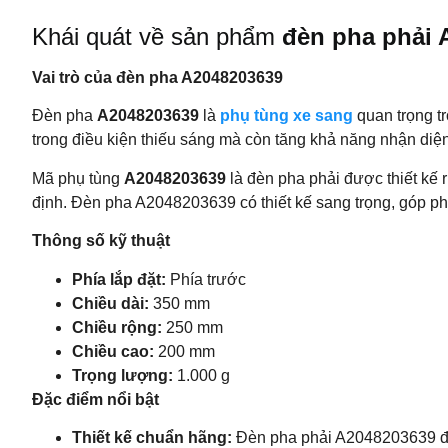
Khái quát về sản phẩm
đèn pha phải 
Vai trò của đèn pha A2048203639
Đèn pha
A2048203639
là
phụ tùng xe sang
quan trọng t
trong điều kiện thiếu sáng mà còn tăng khả năng nhận diện
Mã phụ tùng
A2048203639
là đèn pha phải được thiết kế
định. Đèn pha A2048203639 có thiết kế sang trọng, góp phầ
Thông số kỹ thuật
Phía lắp đặt:
Phía trước
Chiều dài:
350 mm
Chiều rộng:
250 mm
Chiều cao:
200 mm
Trọng lượng:
1.000 g
Đặc điểm nổi bật
Thiết kế chuẩn hãng:
Đèn pha phải A2048203639 đượ