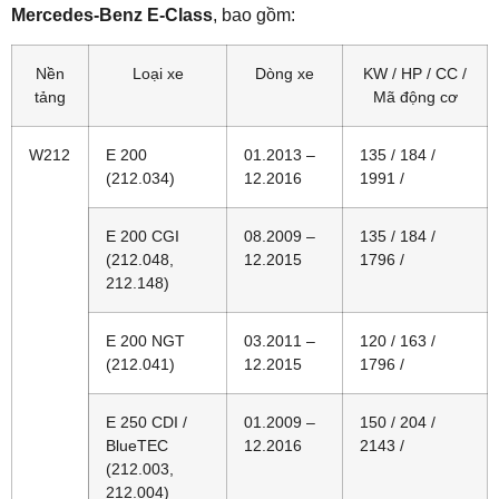
Mercedes-Benz E-Class
, bao gồm:
Nền
Loại xe
Dòng xe
KW / HP / CC /
tảng
Mã động cơ
W212
E 200
01.2013 –
135 / 184 /
(212.034)
12.2016
1991 /
E 200 CGI
08.2009 –
135 / 184 /
(212.048,
12.2015
1796 /
212.148)
E 200 NGT
03.2011 –
120 / 163 /
(212.041)
12.2015
1796 /
E 250 CDI /
01.2009 –
150 / 204 /
BlueTEC
12.2016
2143 /
(212.003,
212.004)