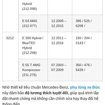
Hybrid
(212.098)
E 63 AMG
12.2009 –
386 / 525 /
(212.077)
12.2015
6208 /
S212
E 300 Hybrid /
12.2011 –
150 / 204 /
BlueTEC
12.2016
2143 /
Hybrid
(212.298)
E 55 T AMG
07.2003 –
350 / 476 /
Kompressor
07.2009
5439 /
(211.276)
Nhờ thiết kế tiêu chuẩn Mercedes-Benz,
phụ tùng xe Đức
này đảm bảo
độ tương thích tuyệt đối
, giúp quá trình lắp
đặt nhanh chóng mà không cần chỉnh sửa hay thay đổi hệ
thống điện.