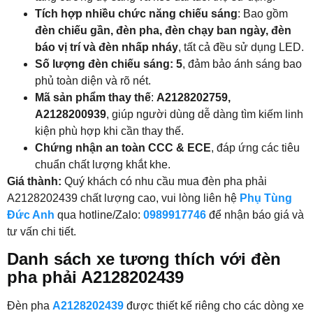
Tích hợp nhiều chức năng chiếu sáng
: Bao gồm
đèn chiếu gần, đèn pha, đèn chạy ban ngày, đèn
báo vị trí và đèn nhấp nháy
, tất cả đều sử dụng LED.
Số lượng đèn chiếu sáng: 5
, đảm bảo ánh sáng bao
phủ toàn diện và rõ nét.
Mã sản phẩm thay thế
:
A2128202759,
A2128200939
, giúp người dùng dễ dàng tìm kiếm linh
kiện phù hợp khi cần thay thế.
Chứng nhận an toàn CCC & ECE
, đáp ứng các tiêu
chuẩn chất lượng khắt khe.
Giá thành:
Quý khách có nhu cầu mua đèn pha phải
A2128202439 chất lượng cao, vui lòng liên hệ
Phụ Tùng
Đức Anh
qua hotline/Zalo:
0989917746
để nhận báo giá và
tư vấn chi tiết.
Danh sách xe tương thích với đèn
pha phải A2128202439
Đèn pha
A2128202439
được thiết kế riêng cho các dòng xe