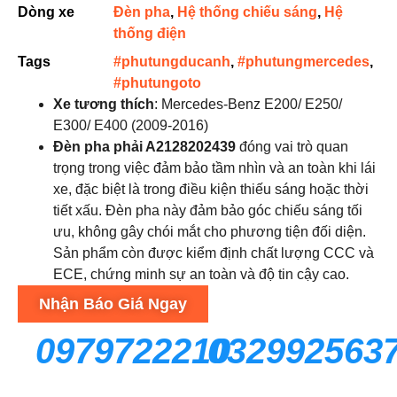
Dòng xe
Đèn pha
,
Hệ thống chiếu sáng
,
Hệ
thống điện
Tags
#phutungducanh
,
#phutungmercedes
,
#phutungoto
Xe tương thích
: Mercedes-Benz E200/ E250/
E300/ E400 (2009-2016)
Đèn pha phải A2128202439
đóng vai trò quan
trọng trong việc đảm bảo tầm nhìn và an toàn khi lái
xe, đặc biệt là trong điều kiện thiếu sáng hoặc thời
tiết xấu. Đèn pha này đảm bảo góc chiếu sáng tối
ưu, không gây chói mắt cho phương tiện đối diện.
Sản phẩm còn được kiểm định chất lượng CCC và
ECE, chứng minh sự an toàn và độ tin cậy cao.
Nhận Báo Giá Ngay
0979722210
032992563