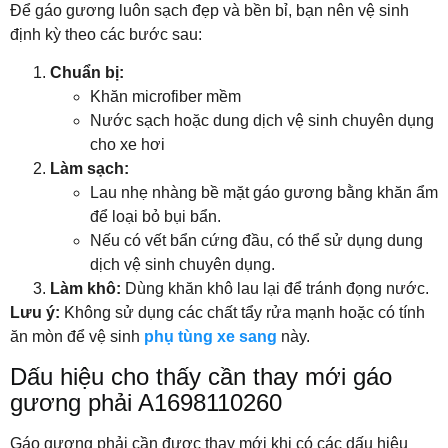
Để gáo gương luôn sạch đẹp và bền bỉ, bạn nên vệ sinh
định kỳ theo các bước sau:
Chuẩn bị:
Khăn microfiber mềm
Nước sạch hoặc dung dịch vệ sinh chuyên dụng
cho xe hơi
Làm sạch:
Lau nhẹ nhàng bề mặt gáo gương bằng khăn ẩm
để loại bỏ bụi bẩn.
Nếu có vết bẩn cứng đầu, có thể sử dụng dung
dịch vệ sinh chuyên dụng.
Làm khô:
Dùng khăn khô lau lại để tránh đọng nước.
Lưu ý:
Không sử dụng các chất tẩy rửa mạnh hoặc có tính
ăn mòn để vệ sinh
phụ tùng xe sang
này.
Dấu hiệu cho thấy cần thay mới gáo
gương phải A1698110260
Gáo gương phải cần được thay mới khi có các dấu hiệu