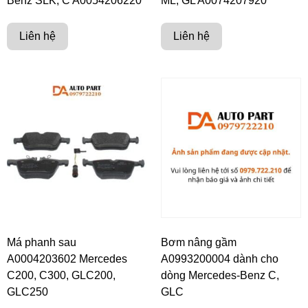
Benz SLK, C A0054206220
ML; GL A0074207920
Liên hệ
Liên hệ
Má phanh sau
Bơm nâng gầm
A0004203602 Mercedes
A0993200004 dành cho
C200, C300, GLC200,
dòng Mercedes-Benz C,
GLC250
GLC