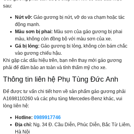
sau:
Nứt vỡ:
Gáo gương bị nứt, vỡ do va chạm hoặc tác
động mạnh.
Màu sơn bị phai:
Màu sơn của gáo gương bị phai
màu, không còn đồng bộ với màu sơn của xe.
Gá bị lỏng:
Gáo gương bị lỏng, không còn bám chắc
vào gương chiếu hậu.
Khi gặp các dấu hiệu trên, bạn nên thay mới gáo gương
phải để đảm bảo an toàn và tính thẩm mỹ cho xe.
Thông tin liên hệ Phụ Tùng Đức Anh
Để được tư vấn chi tiết hơn về sản phẩm gáo gương phải
A1698110260 và các phụ tùng Mercedes-Benz khác, vui
lòng liên hệ:
Hotline:
0989917746
Địa chỉ:
Ng. 34 Đ. Cầu Diễn, Phúc Diễn, Bắc Từ Liêm,
Hà Nội