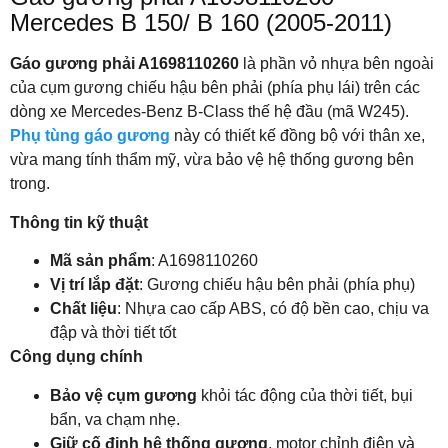
Mercedes B 150/ B 160 (2005-2011)
Gáo gương phải A1698110260
là phần vỏ nhựa bên ngoài
của cụm gương chiếu hậu bên phải (phía phụ lái) trên các
dòng xe Mercedes-Benz B-Class thế hệ đầu (mã W245).
Phụ tùng gáo gương
này có thiết kế đồng bộ với thân xe,
vừa mang tính thẩm mỹ, vừa bảo vệ hệ thống gương bên
trong.
Thông tin kỹ thuật
Mã sản phẩm
: A1698110260
Vị trí lắp đặt
: Gương chiếu hậu bên phải (phía phụ)
Chất liệu
: Nhựa cao cấp ABS, có độ bền cao, chịu va
đập và thời tiết tốt
Công dụng chính
Bảo vệ cụm gương
khỏi tác động của thời tiết, bụi
bẩn, va chạm nhẹ.
Giữ cố định hệ thống gương
, motor chỉnh điện và