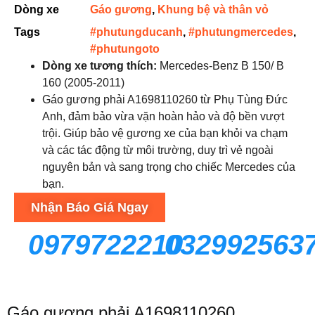
Dòng xe
Gáo gương
,
Khung bệ và thân vỏ
Tags
#phutungducanh
,
#phutungmercedes
,
#phutungoto
Dòng xe tương thích:
Mercedes-Benz B 150/ B
160 (2005-2011)
Gáo gương phải A1698110260 từ Phụ Tùng Đức
Anh, đảm bảo vừa vặn hoàn hảo và độ bền vượt
trội. Giúp bảo vệ gương xe của bạn khỏi va chạm
và các tác động từ môi trường, duy trì vẻ ngoài
nguyên bản và sang trọng cho chiếc Mercedes của
bạn.
Nhận Báo Giá Ngay
0979722210
032992563
Gáo gương phải A1698110260