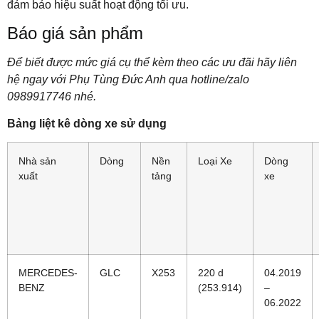
đảm bảo hiệu suất hoạt động tối ưu.
Báo giá sản phẩm
Để biết được mức giá cụ thể kèm theo các ưu đãi hãy liên
hệ ngay với Phụ Tùng Đức Anh qua hotline/zalo
0989917746 nhé.
Bảng liệt kê dòng xe sử dụng
Nhà sản
Dòng
Nền
Loại Xe
Dòng
xuất
tảng
xe
MERCEDES-
GLC
X253
220 d
04.2019
BENZ
(253.914)
–
06.2022