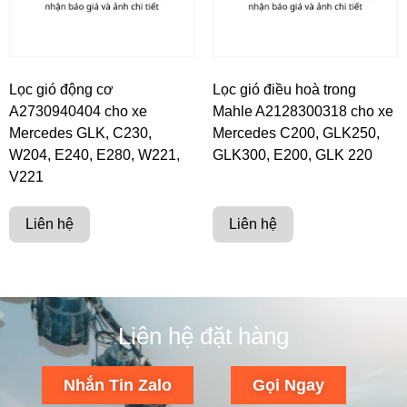
Lọc gió động cơ
Lọc gió điều hoà trong
A2730940404 cho xe
Mahle A2128300318 cho xe
Mercedes GLK, C230,
Mercedes C200, GLK250,
W204, E240, E280, W221,
GLK300, E200, GLK 220
V221
Liên hệ
Liên hệ
Liên hệ đặt hàng
Nhắn Tin Zalo
Gọi Ngay