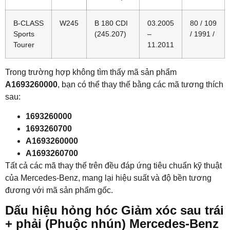
B-CLASS
W245
B 180 CDI
03.2005
80 / 109
Sports
(245.207)
–
/ 1991 /
Tourer
11.2011
Trong trường hợp không tìm thấy mã sản phẩm
A1693260000
, bạn có thể thay thế bằng các mã tương thích
sau:
1693260000
1693260700
A1693260000
A1693260700
Tất cả các mã thay thế trên đều đáp ứng tiêu chuẩn kỹ thuật
của Mercedes-Benz, mang lại hiệu suất và độ bền tương
đương với mã sản phẩm gốc.
Dấu hiệu hỏng hóc Giảm xóc sau trái
+ phải (Phuộc nhún) Mercedes-Benz