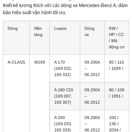
thiết kế tương thích với các dòng xe Mercedes-Benz A, đảm
bảo hiệu suất vận hành tối ưu.
Dòng
Nền
Loạixe
Dòng
KW /
tảng
xe
HP / CC
/ Mã
động cơ
A-CLASS
W169
A 170
09.2004
85 / 116
(169.032,
–
/ 1699 /
169.332)
06.2012
A 180 CDI
09.2004
80 / 109
(169.007,
–
/ 1991 /
169.307)
06.2012
A 200
09.2004
100 /
(169.033,
–
136 /
169.333)
06.2012
2034 /