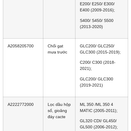
E200/ E250/ E300/
E400 (2009-2016);
S400/ S450/ S500
(2013-2020)
A2058205700
Chổi gạt
GLC200/ GLC250/
mưa trước
GLC300 (2015-2019);
C200/ C300 (2018-
2021);
GLC200/ GLC300
(2019-2021)
A2222772000
Lọc dầu hộp
ML 350 /ML 350 4
số, gioăng
MATIC (2005-2011);
đáy cacte
GL320 CDI/ GL450/
GL500 (2006-2012);