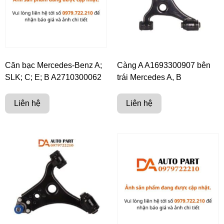
Căn bạc Mercedes-Benz A;
Càng A A1693300907 bên
SLK; C; E; B A2710300062
trái Mercedes A, B
Liên hệ
Liên hệ