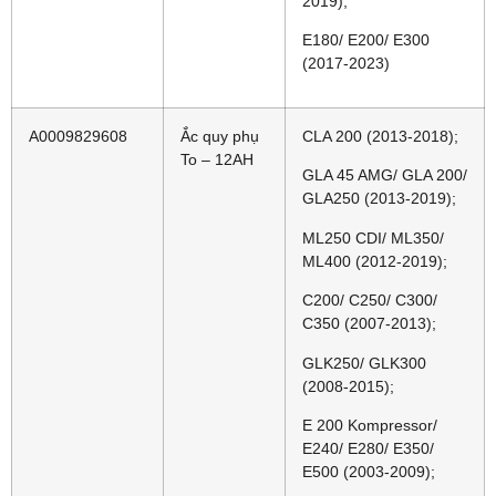
2019);
E180/ E200/ E300
(2017-2023)
A0009829608
Ắc quy phụ
CLA 200 (2013-2018);
To – 12AH
GLA 45 AMG/ GLA 200/
GLA250 (2013-2019);
ML250 CDI/ ML350/
ML400 (2012-2019);
C200/ C250/ C300/
C350 (2007-2013);
GLK250/ GLK300
(2008-2015);
E 200 Kompressor/
E240/ E280/ E350/
E500 (2003-2009);