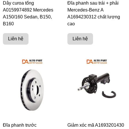
Dây curoa tổng
Đĩa phanh sau trái + phải
A0159974892 Mercedes
Mercedes-Benz A
A150/160 Sedan, B150,
A1694230312 chất lượng
B160
cao
Liên hệ
Liên hệ
Đĩa phanh trước
Giảm xóc mã A1693201430