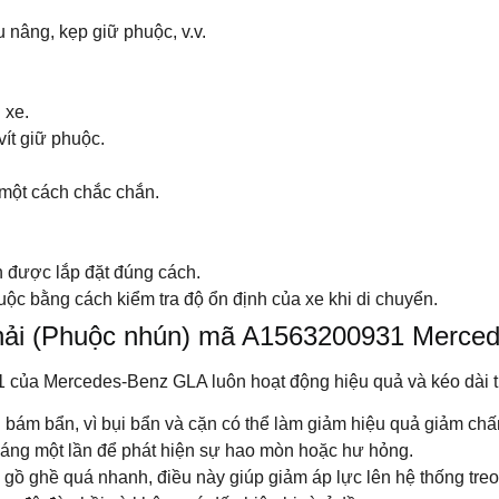
 nâng, kẹp giữ phuộc, v.v.
 xe.
vít giữ phuộc.
t một cách chắc chắn.
ận được lắp đặt đúng cách.
ộc bằng cách kiểm tra độ ổn định của xe khi di chuyển.
hải (Phuộc nhún) mã A1563200931 Mercede
 của Mercedes-Benz GLA luôn hoạt động hiệu quả và kéo dài t
bám bẩn, vì bụi bẩn và cặn có thể làm giảm hiệu quả giảm chấ
tháng một lần để phát hiện sự hao mòn hoặc hư hỏng.
 gồ ghề quá nhanh, điều này giúp giảm áp lực lên hệ thống tre