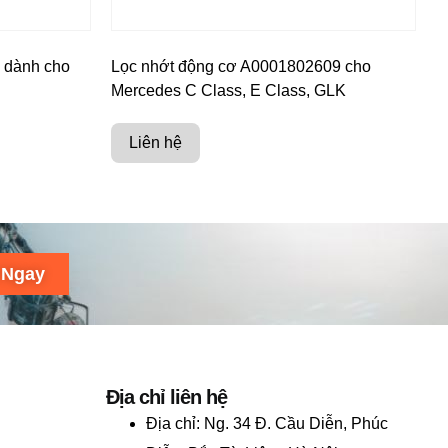
 dành cho
Lọc nhớt động cơ A0001802609 cho
Mercedes C Class, E Class, GLK
Liên hệ
 Ngay
Địa chỉ liên hệ
Địa chỉ:
Ng. 34 Đ. Cầu Diễn, Phúc