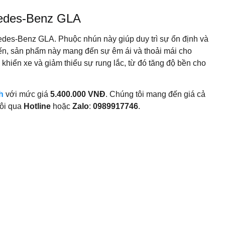
cedes-Benz GLA
edes-Benz GLA. Phuộc nhún này giúp duy trì sự ổn định và
ến, sản phẩm này mang đến sự êm ái và thoải mái cho
khiển xe và giảm thiểu sự rung lắc, từ đó tăng độ bền cho
h
với mức giá
5.400.000 VNĐ
. Chúng tôi mang đến giá cả
tôi qua
Hotline
hoặc
Zalo
:
0989917746
.