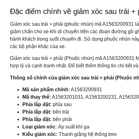
Đặc điểm chính về giảm xóc sau trái
Giảm xóc sau trái + phải (phuộc nhún) mã A1563200931 là
giảm chấn cho xe khi di chuyển trên các đoạn đường gồ g
hành khách trong suốt chuyến đi. Sử dụng phuộc nhún này g
các bộ phận khác của xe.
Giảm xóc sau trái + phải (Phuộc nhún) mã A1563200931 
hợp lý và cạnh tranh nhất. Để biết thêm thông tin chi tiết 
Thông số chính của giảm xóc sau trái + phải (Phuộc
Mã sản phẩm chính:
A1563200931
Mã thay thế:
A1563201031, A1563200231, A15632
Phía lắp đặt:
phía sau
Phía lắp đặt:
bên trái
Phía lắp đặt:
bên phải
Loại giảm xóc:
Áp suất khí ga
Kiểu giảm xóc:
Thanh giằng hệ thống treo