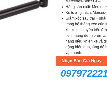
Mercedes-Benz GLA
Hãng sản xuất: Mercede
Xe tương thích: Merced
Giảm xóc sau trái + phả
trong hệ thống treo của
khi xe di chuyển trên đ
tiến, mang đến sự êm ái 
năng điều khiển xe và g
động hiệu quả, tăng độ 
vận hành.
Nhận Báo Giá Ngay
09797222