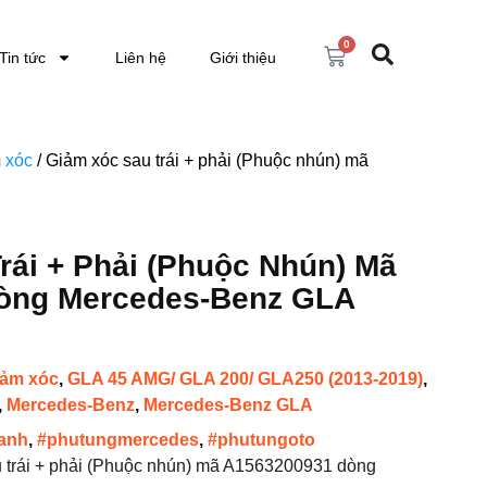
0
Tin tức
Liên hệ
Giới thiệu
 xóc
/ Giảm xóc sau trái + phải (Phuộc nhún) mã
rái + Phải (Phuộc Nhún) Mã
òng Mercedes-Benz GLA
iảm xóc
,
GLA 45 AMG/ GLA 200/ GLA250 (2013-2019)
,
,
Mercedes-Benz
,
Mercedes-Benz GLA
anh
,
#phutungmercedes
,
#phutungoto
u trái + phải (Phuộc nhún) mã A1563200931 dòng