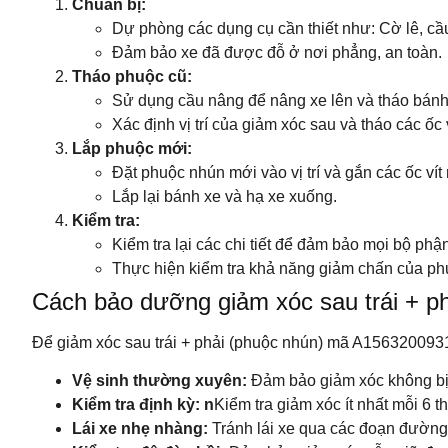
Chuẩn bị:
Dự phòng các dụng cụ cần thiết như: Cờ lê, cầu
Đảm bảo xe đã được đỗ ở nơi phẳng, an toàn.
Tháo phuộc cũ:
Sử dụng cầu nâng để nâng xe lên và tháo bánh
Xác định vị trí của giảm xóc sau và tháo các ốc 
Lắp phuộc mới:
Đặt phuộc nhún mới vào vị trí và gắn các ốc ví
Lắp lại bánh xe và hạ xe xuống.
Kiểm tra:
Kiểm tra lại các chi tiết để đảm bảo mọi bộ ph
Thực hiện kiểm tra khả năng giảm chấn của phu
Cách bảo dưỡng giảm xóc sau trái + p
Để giảm xóc sau trái + phải (phuộc nhún) mã A1563200931
Vệ sinh thường xuyên:
Đảm bảo giảm xóc không bị 
Kiểm tra định kỳ: n
Kiểm tra giảm xóc ít nhất mỗi 6 
Lái xe nhẹ nhàng:
Tránh lái xe qua các đoạn đường