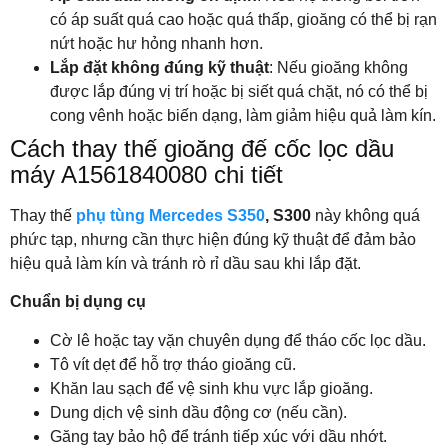
có áp suất quá cao hoặc quá thấp, gioăng có thể bị rạn
nứt hoặc hư hỏng nhanh hơn.
Lắp đặt không đúng kỹ thuật
: Nếu gioăng không
được lắp đúng vị trí hoặc bị siết quá chặt, nó có thể bị
cong vênh hoặc biến dạng, làm giảm hiệu quả làm kín.
Cách thay thế gioăng đế cốc lọc dầu
máy A1561840080 chi tiết
Thay thế
phụ tùng Mercedes S350
, S300
này không quá
phức tạp, nhưng cần thực hiện đúng kỹ thuật để đảm bảo
hiệu quả làm kín và tránh rò rỉ dầu sau khi lắp đặt.
Chuẩn bị dụng cụ
Cờ lê hoặc tay vặn chuyên dụng để tháo cốc lọc dầu.
Tô vít dẹt để hỗ trợ tháo gioăng cũ.
Khăn lau sạch để vệ sinh khu vực lắp gioăng.
Dung dịch vệ sinh dầu động cơ (nếu cần).
Găng tay bảo hộ để tránh tiếp xúc với dầu nhớt.