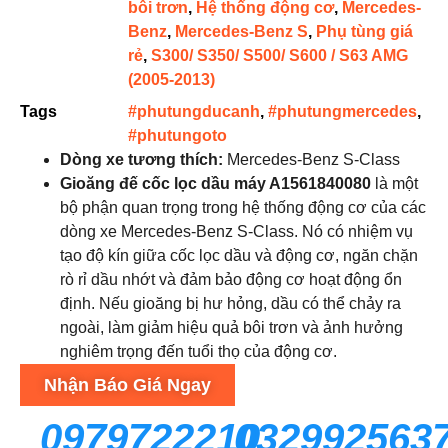
bôi trơn
,
Hệ thống động cơ
,
Mercedes-
Benz
,
Mercedes-Benz S
,
Phụ tùng giá
rẻ
,
S300/ S350/ S500/ S600 / S63 AMG
(2005-2013)
Tags
#phutungducanh
,
#phutungmercedes
,
#phutungoto
Dòng xe tương thích:
Mercedes-Benz S-Class
Gioăng đế cốc lọc dầu máy A1561840080
là một
bộ phận quan trọng trong hệ thống động cơ của các
dòng xe Mercedes-Benz S-Class. Nó có nhiệm vụ
tạo độ kín giữa cốc lọc dầu và động cơ, ngăn chặn
rò rỉ dầu nhớt và đảm bảo động cơ hoạt động ổn
định. Nếu gioăng bị hư hỏng, dầu có thể chảy ra
ngoài, làm giảm hiệu quả bôi trơn và ảnh hưởng
nghiêm trọng đến tuổi thọ của động cơ.
Nhận Báo Giá Ngay
0979722210
032992563