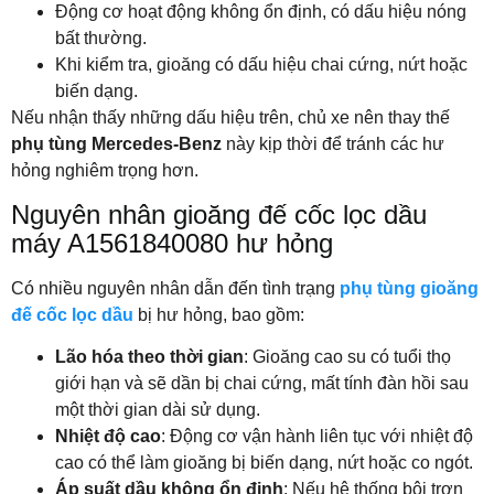
Động cơ hoạt động không ổn định, có dấu hiệu nóng
bất thường.
Khi kiểm tra, gioăng có dấu hiệu chai cứng, nứt hoặc
biến dạng.
Nếu nhận thấy những dấu hiệu trên, chủ xe nên thay thế
phụ tùng Mercedes-Benz
này kịp thời để tránh các hư
hỏng nghiêm trọng hơn.
Nguyên nhân gioăng đế cốc lọc dầu
máy A1561840080 hư hỏng
Có nhiều nguyên nhân dẫn đến tình trạng
phụ tùng gioăng
đế cốc lọc dầu
bị hư hỏng, bao gồm:
Lão hóa theo thời gian
: Gioăng cao su có tuổi thọ
giới hạn và sẽ dần bị chai cứng, mất tính đàn hồi sau
một thời gian dài sử dụng.
Nhiệt độ cao
: Động cơ vận hành liên tục với nhiệt độ
cao có thể làm gioăng bị biến dạng, nứt hoặc co ngót.
Áp suất dầu không ổn định
: Nếu hệ thống bôi trơn