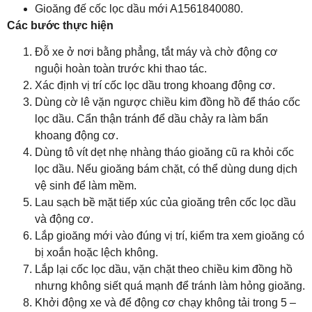
Gioăng đế cốc lọc dầu mới A1561840080.
Các bước thực hiện
Đỗ xe ở nơi bằng phẳng, tắt máy và chờ động cơ
nguội hoàn toàn trước khi thao tác.
Xác định vị trí cốc lọc dầu trong khoang động cơ.
Dùng cờ lê vặn ngược chiều kim đồng hồ để tháo cốc
lọc dầu. Cẩn thận tránh để dầu chảy ra làm bẩn
khoang động cơ.
Dùng tô vít dẹt nhẹ nhàng tháo gioăng cũ ra khỏi cốc
lọc dầu. Nếu gioăng bám chặt, có thể dùng dung dịch
vệ sinh để làm mềm.
Lau sạch bề mặt tiếp xúc của gioăng trên cốc lọc dầu
và động cơ.
Lắp gioăng mới vào đúng vị trí, kiểm tra xem gioăng có
bị xoắn hoặc lệch không.
Lắp lại cốc lọc dầu, vặn chặt theo chiều kim đồng hồ
nhưng không siết quá mạnh để tránh làm hỏng gioăng.
Khởi động xe và để động cơ chạy không tải trong 5 –