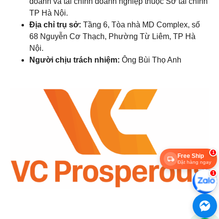
doanh và tài chính doanh nghiệp thuộc Sở tài chính
TP Hà Nội.
Địa chỉ trụ sở:
Tầng 6, Tòa nhà MD Complex, số
68 Nguyễn Cơ Thạch, Phường Từ Liêm, TP Hà
Nội.
Người chịu trách nhiệm:
Ông Bùi Thọ Anh
1
Free Ship
Đặt hàng ngay
1