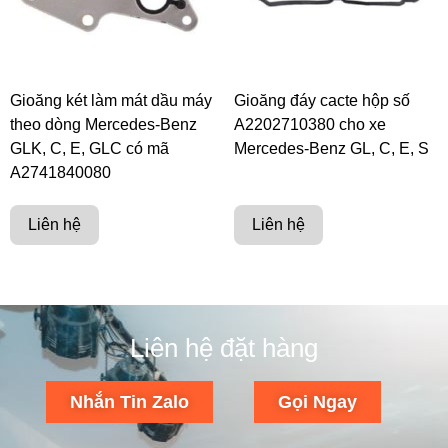
Gioăng két làm mát dầu máy
Gioăng đáy cacte hộp số
theo dòng Mercedes-Benz
A2202710380 cho xe
GLK, C, E, GLC có mã
Mercedes-Benz GL, C, E, S
A2741840080
Liên hệ
Liên hệ
Liên hệ đặt hàng
Nhắn Tin Zalo
Gọi Ngay