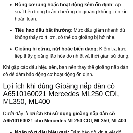
Động cơ rung hoặc hoạt động kém ổn định:
Áp
suất bên trong bị ảnh hưởng do gioăng không còn kín
hoàn toàn.
Tiêu hao dầu bất thường:
Mức dầu giảm nhanh dù
không thấy rò rỉ lớn, có thể do gioăng bị hở nhẹ.
Gioăng bị cứng, nứt hoặc biến dạng:
Kiểm tra trực
tiếp thấy gioăng lão hóa do nhiệt và thời gian sử dụng.
Khi gặp các dấu hiệu trên, bạn nên thay thế gioăng nắp dàn
cò để đảm bảo động cơ hoạt động ổn định.
Lợi ích khi dùng Gioăng nắp dàn cò
A6510160021 Mercedes ML250 CDI,
ML350, ML400
Dưới đây là
lợi ích khi sử dụng gioăng nắp dàn cò
A6510160021 cho Mercedes ML250 CDI, ML350, ML400:
Ngăn rò rỉ dầu hiệu quả:
Đảm bảo độ kín tuyệt đối