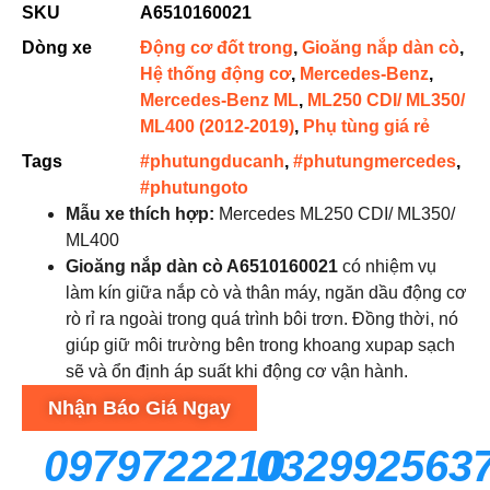
SKU
A6510160021
Dòng xe
Động cơ đốt trong
,
Gioăng nắp dàn cò
,
Hệ thống động cơ
,
Mercedes-Benz
,
Mercedes-Benz ML
,
ML250 CDI/ ML350/
ML400 (2012-2019)
,
Phụ tùng giá rẻ
Tags
#phutungducanh
,
#phutungmercedes
,
#phutungoto
Mẫu xe thích hợp
:
Mercedes ML250 CDI/ ML350/
ML400
Gioăng nắp dàn cò A6510160021
có nhiệm vụ
làm kín giữa nắp cò và thân máy, ngăn dầu động cơ
rò rỉ ra ngoài trong quá trình bôi trơn. Đồng thời, nó
giúp giữ môi trường bên trong khoang xupap sạch
sẽ và ổn định áp suất khi động cơ vận hành.
Nhận Báo Giá Ngay
0979722210
032992563