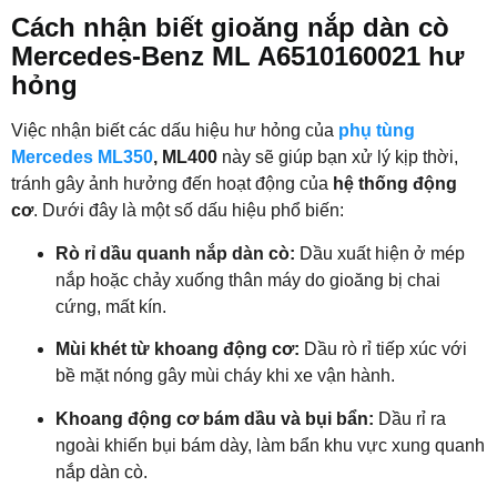
Cách nhận biết gioăng nắp dàn cò
Mercedes-Benz ML A6510160021 hư
hỏng
Việc nhận biết các dấu hiệu hư hỏng của
phụ tùng
Mercedes ML350
, ML400
này sẽ giúp bạn xử lý kịp thời,
tránh gây ảnh hưởng đến hoạt động của
hệ thống động
cơ
. Dưới đây là một số dấu hiệu phổ biến:
Rò rỉ dầu quanh nắp dàn cò:
Dầu xuất hiện ở mép
nắp hoặc chảy xuống thân máy do gioăng bị chai
cứng, mất kín.
Mùi khét từ khoang động cơ:
Dầu rò rỉ tiếp xúc với
bề mặt nóng gây mùi cháy khi xe vận hành.
Khoang động cơ bám dầu và bụi bẩn:
Dầu rỉ ra
ngoài khiến bụi bám dày, làm bẩn khu vực xung quanh
nắp dàn cò.