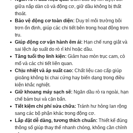
giữa nắp dàn cò và động cơ, giữ dầu không bị thất
thoát.
Bảo vệ động cơ toàn diện:
Duy trì môi trường bôi
trơn ổn định, giúp các chi tiết bên trong hoạt động trơn
tru.
Giúp động cơ vận hành êm ái:
Hạn chế rung giật và
sai lệch áp suất do rò rỉ khí hoặc dầu.
Tăng tuổi thọ linh kiện:
Giảm hao mòn trục cam, cò
mổ và các chi tiết liên quan.
Chịu nhiệt và áp suất cao:
Chất liệu cao cấp giúp
gioăng không bị chai cứng hay biến dạng trong điều
kiện khắc nghiệt.
Giữ khoang máy sạch sẽ:
Ngăn dầu rò ra ngoài, hạn
chế bám bụi và cặn bẩn.
Tiết kiệm chi phí sửa chữa:
Tránh hư hỏng lan rộng
sang các bộ phận khác trong động cơ.
Lắp đặt dễ dàng, tương thích chuẩn:
Thiết kế đúng
thông số giúp thay thế nhanh chóng, không cần chỉnh