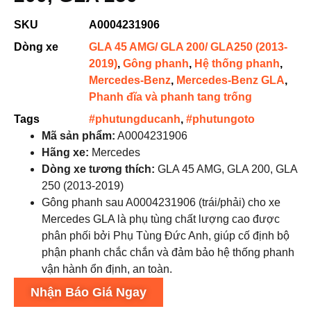
SKU
A0004231906
Dòng xe
GLA 45 AMG/ GLA 200/ GLA250 (2013-
2019)
,
Gông phanh
,
Hệ thống phanh
,
Mercedes-Benz
,
Mercedes-Benz GLA
,
Phanh đĩa và phanh tang trống
Tags
#phutungducanh
,
#phutungoto
Mã sản phẩm:
A0004231906
Hãng xe:
Mercedes
Dòng xe tương thích:
GLA 45 AMG, GLA 200, GLA
250 (2013-2019)
Gông phanh sau A0004231906 (trái/phải) cho xe
Mercedes GLA là phụ tùng chất lượng cao được
phân phối bởi Phụ Tùng Đức Anh, giúp cố định bộ
phận phanh chắc chắn và đảm bảo hệ thống phanh
vận hành ổn định, an toàn.
Nhận Báo Giá Ngay