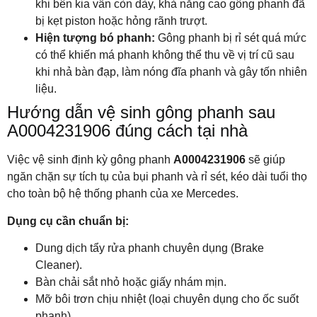
khi bên kia vẫn còn dày, khả năng cao gông phanh đã
bị kẹt piston hoặc hỏng rãnh trượt.
Hiện tượng bó phanh:
Gông phanh bị rỉ sét quá mức
có thể khiến má phanh không thể thu về vị trí cũ sau
khi nhả bàn đạp, làm nóng đĩa phanh và gây tốn nhiên
liệu.
Hướng dẫn vệ sinh gông phanh sau
A0004231906 đúng cách tại nhà
Việc vệ sinh định kỳ gông phanh
A0004231906
sẽ giúp
ngăn chặn sự tích tụ của bụi phanh và rỉ sét, kéo dài tuổi thọ
cho toàn bộ hệ thống phanh của xe Mercedes.
Dụng cụ cần chuẩn bị:
Dung dịch tẩy rửa phanh chuyên dụng (Brake
Cleaner).
Bàn chải sắt nhỏ hoặc giấy nhám mịn.
Mỡ bôi trơn chịu nhiệt (loại chuyên dụng cho ốc suốt
phanh).