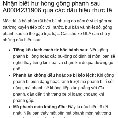
Nhận biết hư hỏng gông phanh sau
A0004231906 qua các dấu hiệu thực tế
Mặc dù là bộ phận rất bền bỉ, nhưng do nằm ở vị trí gầm xe
thường xuyên tiếp xúc với nước, bụi bẩn và nhiệt độ, gông
phanh sau có thể gặp trục trặc. Các chủ xe GLA cần chú ý
những dấu hiệu sau:
Tiếng kêu lạch cạch từ hốc bánh sau:
Nếu gông
phanh bị lỏng hoặc các bu-lông cố định bị mòn, bạn sẽ
nghe thấy tiếng kim loại va chạm khi đi qua đường gồ
ghề.
Phanh ăn không đều hoặc xe bị kéo lệch:
Khi gông
phanh bị biến dạng hoặc rãnh trượt má phanh bị rỉ sét
nặng, má phanh sẽ không tiếp xúc phẳng với đĩa
phanh, dẫn đến tình trạng xe bị loạng choạng khi
phanh gấp.
Má phanh mòn không đều:
Đây là dấu hiệu rõ rệt
nhất. Nếu bạn thấy một bên má phanh mòn hết trong