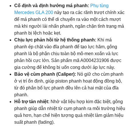
Cố định và định hướng má phanh:
Phụ tùng
Mercedes GLA 200
này tạo ra các rãnh trượt chính xác
để má phanh có thể di chuyển ra vào một cách mượt
mà khi người lái nhấn phanh, ngăn chặn tình trạng má
phanh bị lệch hoặc kẹt.
Chịu lực phản hồi từ hệ thống phanh:
Khi má
phanh ép chặt vào đĩa phanh để tạo lực hãm, gông
phanh là bộ phận chịu toàn bộ mô-men xoắn và lực
phản hồi cực lớn. Sản phẩm mã A0004231906 được
gia cường để không bị uốn cong dưới áp lực này.
Bảo vệ cùm phanh (Caliper):
Nó giữ cho cùm phanh
ở vị trí ổn định, giúp piston phanh hoạt động đồng bộ,
từ đó phân bổ lực phanh đều lên cả hai mặt của đĩa
phanh.
Hỗ trợ tản nhiệt:
Nhờ vật liệu hợp kim đặc biệt, gông
phanh giúp dẫn nhiệt từ cụm phanh ra môi trường hiệu
quả hơn, hạn chế hiện tượng quá nhiệt làm giảm hiệu
suất phanh (fading).