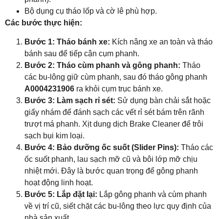
Bộ dụng cụ tháo lốp và cờ lê phù hợp.
Các bước thực hiện:
Bước 1: Tháo bánh xe:
Kích nâng xe an toàn và tháo
bánh sau để tiếp cận cụm phanh.
Bước 2: Tháo cùm phanh và gông phanh:
Tháo
các bu-lông giữ cùm phanh, sau đó tháo gông phanh
A0004231906
ra khỏi cụm trục bánh xe.
Bước 3: Làm sạch rỉ sét:
Sử dụng bàn chải sắt hoặc
giấy nhám để đánh sạch các vết rỉ sét bám trên rãnh
trượt má phanh. Xịt dung dịch Brake Cleaner để trôi
sạch bụi kim loại.
Bước 4: Bảo dưỡng ốc suốt (Slider Pins):
Tháo các
ốc suốt phanh, lau sạch mỡ cũ và bôi lớp mỡ chịu
nhiệt mới. Đây là bước quan trọng để gông phanh
hoạt động linh hoạt.
Bước 5: Lắp đặt lại:
Lắp gông phanh và cùm phanh
về vị trí cũ, siết chặt các bu-lông theo lực quy định của
nhà sản xuất.