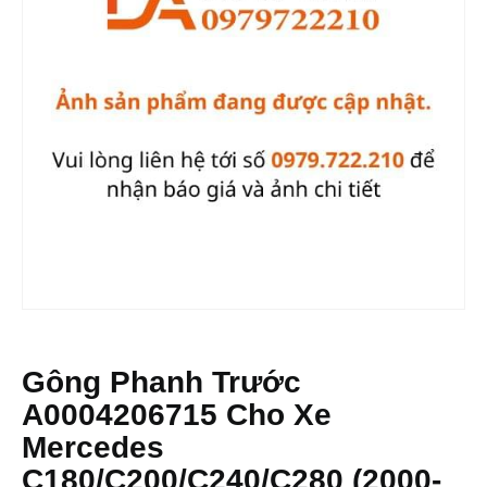
Gông Phanh Trước
A0004206715 Cho Xe
Mercedes
C180/C200/C240/C280 (2000-