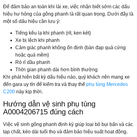
Để đảm bảo an toàn khi lái xe, việc nhận biết sớm các dấu
hiệu hư hỏng của gông phanh là rất quan trọng. Dưới đây là
một số dấu hiệu cần lưu ý:
Tiếng kêu lạ khi phanh (rít, ken két)
Xe bị lệch khi phanh
Cảm giác phanh không ổn định (bàn đạp quá cứng
hoặc quá mềm)
Rò rỉ dầu phanh
Thời gian phanh dài hơn bình thường
Khi phát hiện bất kỳ dấu hiệu nào, quý khách nên mang xe
đến gara uy tín để kiểm tra và thay thế
phụ tùng Mercedes
C200
này kịp thời.
Hướng dẫn vệ sinh phụ tùng
A0004206715 đúng cách
Việc vệ sinh gông phanh định kỳ giúp loại bỏ bụi bẩn và các
tạp chất, kéo dài tuổi thọ và đảm bảo hiệu suất hoạt động.