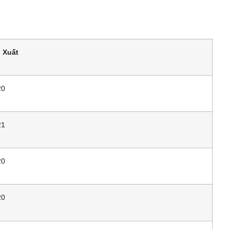
 Xuất
20
21
20
20