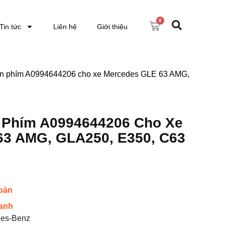
0
Tin tức
Liên hệ
Giới thiệu
iển phím A0994644206 cho xe Mercedes GLE 63 AMG,
 Phím A0994644206 Cho Xe
63 AMG, GLA250, E350, C63
toàn
anh
des-Benz