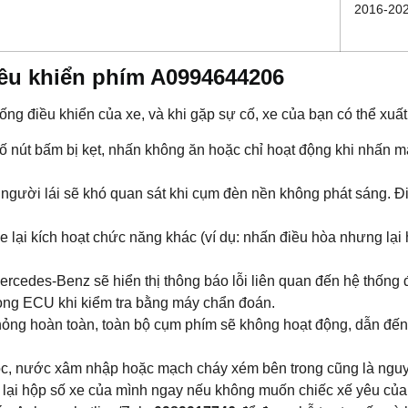
2016-20
ều khiển phím A0994644206
ống điều khiển của xe, và khi gặp sự cố, xe của bạn có thể xuất
ố nút bấm bị kẹt, nhấn không ăn hoặc chỉ hoạt động khi nhấn m
ối, người lái sẽ khó quan sát khi cụm đèn nền không phát sáng.
lại kích hoạt chức năng khác (ví dụ: nhấn điều hòa nhưng lại 
ercedes-Benz sẽ hiển thị thông báo lỗi liên quan đến hệ thống đ
rong ECU khi kiểm tra bằng máy chẩn đoán.
ỏng hoàn toàn, toàn bộ cụm phím sẽ không hoạt động, dẫn đến 
óc, nước xâm nhập hoặc mạch cháy xém bên trong cũng là nguyê
tra lại hộp số xe của mình ngay nếu không muốn chiếc xế yêu 