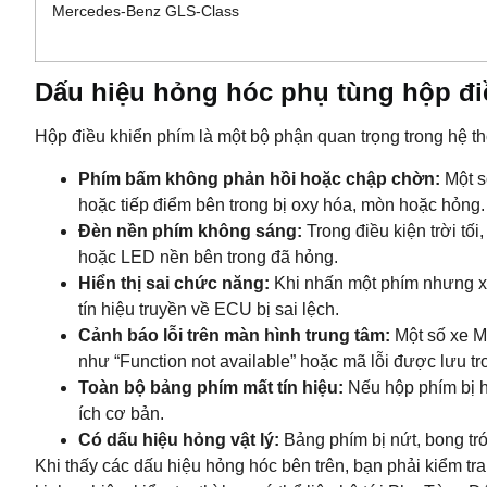
Mercedes-Benz GLS-Class
Dấu hiệu hỏng hóc phụ tùng hộp đi
Hộp điều khiển phím
là một bộ phận quan trọng trong hệ th
Phím bấm không phản hồi hoặc chập chờn:
Một s
hoặc tiếp điểm bên trong bị oxy hóa, mòn hoặc hỏng.
Đèn nền phím không sáng:
Trong điều kiện trời t
hoặc LED nền bên trong đã hỏng.
Hiển thị sai chức năng:
Khi nhấn một phím nhưng xe 
tín hiệu truyền về ECU bị sai lệch.
Cảnh báo lỗi trên màn hình trung tâm:
Một số xe M
như “Function not available” hoặc mã lỗi được lưu t
Toàn bộ bảng phím mất tín hiệu:
Nếu hộp phím bị h
ích cơ bản.
Có dấu hiệu hỏng vật lý:
Bảng phím bị nứt, bong tr
Khi thấy các dấu hiệu hỏng hóc bên trên, bạn phải kiểm 