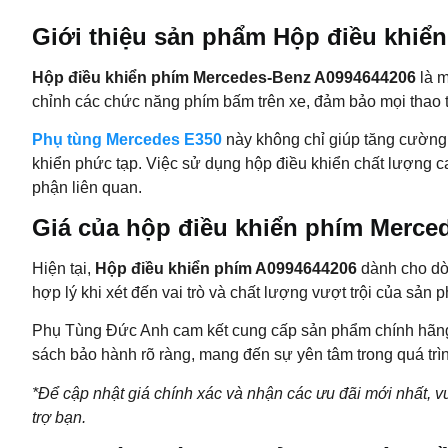
Giới thiệu sản phẩm Hộp điều khiể
Hộp điều khiển phím Mercedes-Benz A0994644206
là m
chỉnh các chức năng phím bấm trên xe, đảm bảo mọi thao 
Phụ tùng Mercedes E350
này không chỉ giúp tăng cường t
khiển phức tạp. Việc sử dụng hộp điều khiển chất lượng 
phận liên quan.
Giá của hộp điều khiển phím Merce
Hiện tại,
Hộp điều khiển phím A0994644206
dành cho d
hợp lý khi xét đến vai trò và chất lượng vượt trội của sản 
Phụ Tùng Đức Anh
cam kết cung cấp sản phẩm chính hãng, 
sách bảo hành rõ ràng, mang đến sự yên tâm trong quá trì
*Để cập nhật giá chính xác và nhận các ưu đãi mới nhất, vu
trợ bạn.