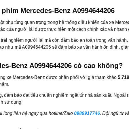
n phím Mercedes-Benz A0994644206
ột phụ tùng quan trọng trong
hệ thống điều khiển
của xe Merced
tác của người lái được thực hiện một cách chính xác và nhanh
rải nghiệm người lái mà còn đảm bảo an toàn trong vận hành, đ
cao như mã A0994644206 sẽ đảm bảo xe vận hành ổn định, giảm t
des-Benz A0994644206 có cao không?
òng xe
Mercedes-Benz
được phân phối với giá tham khảo
5.71
phẩm.
đảm bảo đạt tiêu chuẩn nghiêm ngặt từ nhà sản xuất. Ngoài ra,
nh sử dụng.
i lòng liên hệ ngay qua hotline/Zalo
0989917746
. Đội ngũ tư v