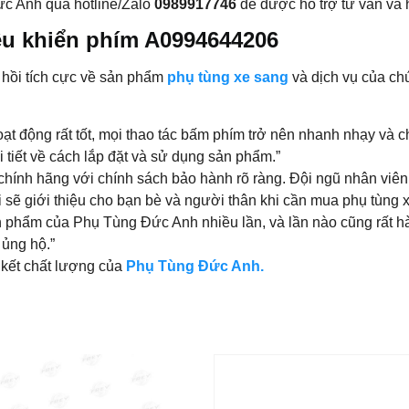
Đức Anh qua hotline/Zalo
0989917746
để được hỗ trợ tư vấn và 
ều khiển phím A0994644206
 hồi tích cực về sản phẩm
phụ tùng xe sang
và dịch vụ của ch
ạt động rất tốt, mọi thao tác bấm phím trở nên nhanh nhạy và c
tiết về cách lắp đặt và sử dụng sản phẩm.”
hính hãng với chính sách bảo hành rõ ràng. Đội ngũ nhân viên 
i sẽ giới thiệu cho bạn bè và người thân khi cần mua phụ tùng x
 phẩm của Phụ Tùng Đức Anh nhiều lần, và lần nào cũng rất hà
 ủng hộ.”
 kết chất lượng của
Phụ Tùng Đức Anh.