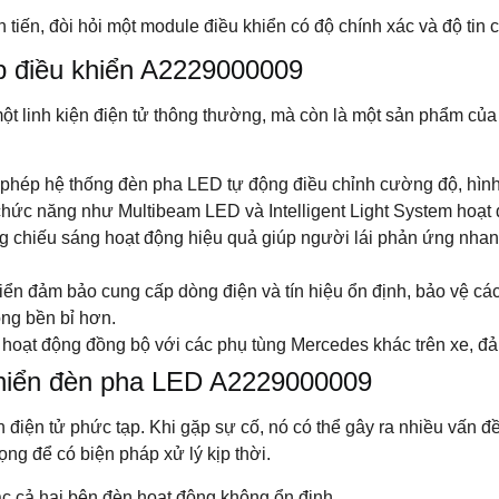
iến, đòi hỏi một module điều khiển có độ chính xác và độ tin 
ộp điều khiển A2229000009
ột linh kiện điện tử thông thường, mà còn là một sản phẩm của 
hép hệ thống đèn pha LED tự động điều chỉnh cường độ, hình 
chức năng như Multibeam LED và Intelligent Light System hoạt
g chiếu sáng hoạt động hiệu quả giúp người lái phản ứng nhan
ển đảm bảo cung cấp dòng điện và tín hiệu ổn định, bảo vệ c
ộng bền bỉ hơn.
hoạt động đồng bộ với các phụ tùng Mercedes khác trên xe, đả
khiển đèn pha LED A2229000009
 điện tử phức tạp. Khi gặp sự cố, nó có thể gây ra nhiều vấn 
ọng để có biện pháp xử lý kịp thời.
c cả hai bên đèn hoạt động không ổn định.