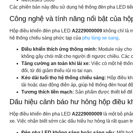
Các phiên bản này đều sử dụng hệ thống đèn pha LED tiên t
Công nghệ và tính năng nổi bật của h
Hộp điều khiển đèn pha LED
A2229000009
không chỉ là m
hệ thống chiếu sáng phức tạp của
phụ tùng xe sang
.
Điều khiển thích ứng thông minh:
Module này cho p
không gây chói mắt cho người đi ngược chiều. Các 
Tăng cường an toàn khi lái xe:
Việc có một hệ thốn
đổi, từ đó giảm thiểu rủi ro tai nạn.
Kéo dài tuổi thọ hệ thống chiếu sáng:
Hộp điều khi
tải hoặc dao động điện áp, giúp hệ thống đèn hoạt đ
Tương thích liền mạch:
Sản phẩm được thiết kế để 
Dấu hiệu cảnh báo hư hỏng hộp điều 
Hộp điều khiển đèn pha LED
A2229000009
là một bộ phận
xe. Việc nhận biết sớm các dấu hiệu hư hỏng là rất quan tr
Đèn pha LED không sáng hoặc sáng yếu:
Một hoặ