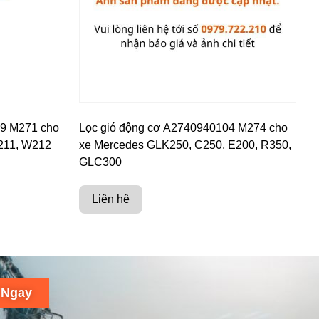
09 M271 cho
Lọc gió động cơ A2740940104 M274 cho
211, W212
xe Mercedes GLK250, C250, E200, R350,
GLC300
Liên hệ
 Ngay