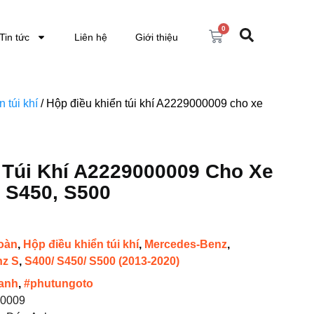
0
Tin tức
Liên hệ
Giới thiệu
 túi khí
/ Hộp điều khiển túi khí A2229000009 cho xe
 Túi Khí A2229000009 Cho Xe
 S450, S500
toàn
,
Hộp điều khiển túi khí
,
Mercedes-Benz
,
nz S
,
S400/ S450/ S500 (2013-2020)
anh
,
#phutungoto
0009