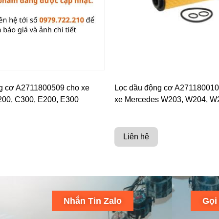
g cơ A2711800509 cho xe
Lọc dầu động cơ A27118001
00, C300, E200, E300
xe Mercedes W203, W204, W
Liên hệ
Nhắn Tin Zalo
Gọi