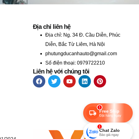
Địa chỉ liên hệ
Địa chỉ:
Ng. 34 Đ. Cầu Diễn, Phúc
Diễn, Bắc Từ Liêm, Hà Nội
phutungducanhauto@gmail.com
Số điện thoại: 0979722210
Liên hệ với chúng tôi
1
Free Ship
Đặt hàng ngay
1
Chat Zalo
Báo giá ngay