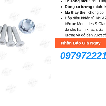
Thương hiệu:
Phụ Tùn
Dòng xe tương thích:
M
Mã thay thế:
Không có
Hộp điều khiển túi khí A
trên xe Mercedes S-Class
đa cho hành khách. Sản
lượng và độ bền vượt trộ
Nhận Báo Giá Ngay
09797222