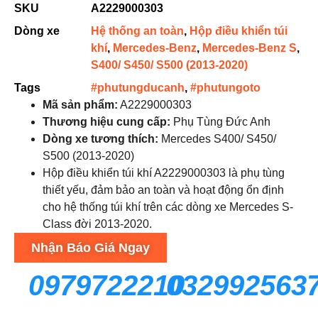
SKU
A2229000303
Dòng xe
Hệ thống an toàn
,
Hộp điều khiển túi
khí
,
Mercedes-Benz
,
Mercedes-Benz S
,
S400/ S450/ S500 (2013-2020)
Tags
#phutungducanh
,
#phutungoto
Mã sản phẩm:
A2229000303
Thương hiệu cung cấp:
Phụ Tùng Đức Anh
Dòng xe tương thích:
Mercedes S400/ S450/
S500 (2013-2020)
Hộp điều khiển túi khí A2229000303 là phụ tùng
thiết yếu, đảm bảo an toàn và hoạt động ổn định
cho hệ thống túi khí trên các dòng xe Mercedes S-
Class đời 2013-2020.
Nhận Báo Giá Ngay
0979722210
032992563