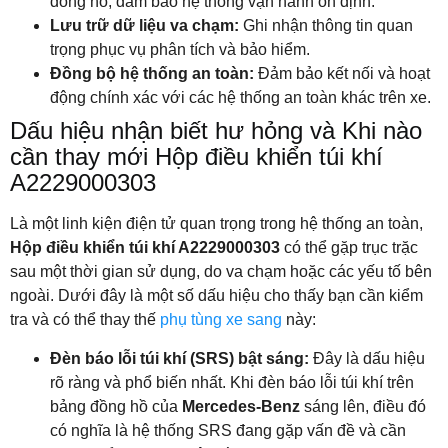
đồng hồ, đảm bảo hệ thống vận hành ổn định.
Lưu trữ dữ liệu va chạm:
Ghi nhận thông tin quan
trọng phục vụ phân tích và bảo hiểm.
Đồng bộ hệ thống an toàn:
Đảm bảo kết nối và hoạt
động chính xác với các hệ thống an toàn khác trên xe.
Dấu hiệu nhận biết hư hỏng và Khi nào
cần thay mới Hộp điều khiển túi khí
A2229000303
Là một linh kiện điện tử quan trọng trong hệ thống an toàn,
Hộp điều khiển túi khí A2229000303
có thể gặp trục trặc
sau một thời gian sử dụng, do va chạm hoặc các yếu tố bên
ngoài. Dưới đây là một số dấu hiệu cho thấy bạn cần kiểm
tra và có thể thay thế
phụ tùng xe sang
này:
Đèn báo lỗi túi khí (SRS) bật sáng:
Đây là dấu hiệu
rõ ràng và phổ biến nhất. Khi đèn báo lỗi túi khí trên
bảng đồng hồ của
Mercedes-Benz
sáng lên, điều đó
có nghĩa là hệ thống SRS đang gặp vấn đề và cần