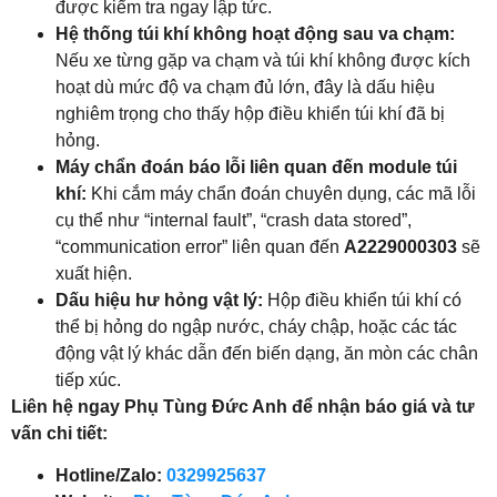
được kiểm tra ngay lập tức.
Hệ thống túi khí không hoạt động sau va chạm:
Nếu xe từng gặp va chạm và túi khí không được kích
hoạt dù mức độ va chạm đủ lớn, đây là dấu hiệu
nghiêm trọng cho thấy hộp điều khiển túi khí đã bị
hỏng.
Máy chẩn đoán báo lỗi liên quan đến module túi
khí:
Khi cắm máy chẩn đoán chuyên dụng, các mã lỗi
cụ thể như “internal fault”, “crash data stored”,
“communication error” liên quan đến
A2229000303
sẽ
xuất hiện.
Dấu hiệu hư hỏng vật lý:
Hộp điều khiển túi khí có
thể bị hỏng do ngập nước, cháy chập, hoặc các tác
động vật lý khác dẫn đến biến dạng, ăn mòn các chân
tiếp xúc.
Liên hệ ngay Phụ Tùng Đức Anh để nhận báo giá và tư
vấn chi tiết:
Hotline/Zalo:
0329925637