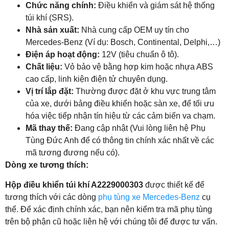
Chức năng chính:
Điều khiển và giám sát hệ thống
túi khí (SRS).
Nhà sản xuất:
Nhà cung cấp OEM uy tín cho
Mercedes-Benz (Ví dụ: Bosch, Continental, Delphi,…)
Điện áp hoạt động:
12V (tiêu chuẩn ô tô).
Chất liệu:
Vỏ bảo vệ bằng hợp kim hoặc nhựa ABS
cao cấp, linh kiện điện tử chuyên dụng.
Vị trí lắp đặt:
Thường được đặt ở khu vực trung tâm
của xe, dưới bảng điều khiển hoặc sàn xe, để tối ưu
hóa việc tiếp nhận tín hiệu từ các cảm biến va chạm.
Mã thay thế:
Đang cập nhật (Vui lòng liên hệ Phụ
Tùng Đức Anh để có thông tin chính xác nhất về các
mã tương đương nếu có).
Dòng xe tương thích:
Hộp điều khiển túi khí A2229000303
được thiết kế để
tương thích với các dòng
phụ tùng xe Mercedes-Benz
cụ
thể. Để xác định chính xác, bạn nên kiểm tra mã phụ tùng
trên bộ phận cũ hoặc liên hệ với chúng tôi để được tư vấn.