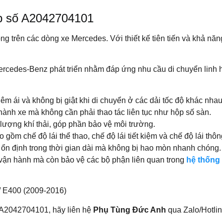
ộp số A2042704101
trên các dòng xe Mercedes. Với thiết kế tiên tiến và khả năng
edes-Benz phát triển nhằm đáp ứng nhu cầu di chuyển linh ho
m ái và không bị giật khi di chuyển ở các dải tốc độ khác nhau
ành xe mà không cần phải thao tác liên tục như hộp số sàn.
 lượng khí thải, góp phần bảo vệ môi trường.
o gồm chế độ lái thể thao, chế độ lái tiết kiệm và chế độ lái thô
g ổn định trong thời gian dài mà không bị hao mòn nhanh chóng.
vận hành mà còn bảo vệ các bộ phận liên quan trong
hệ thống
 E400 (2009-2016)
 A2042704101, hãy liên hệ
Phụ Tùng Đức Anh
qua Zalo/Hotli