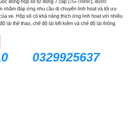
ộc dòng hộp số tự động 7 cấp (7G-Tronic), được
n nhằm đáp ứng nhu cầu di chuyển linh hoạt và tối ưu
ủa xe. Hộp số có khả năng thích ứng linh hoạt với nhiều
ộ lái thể thao, chế độ lái tiết kiệm và chế độ lái thông
10
0329925637