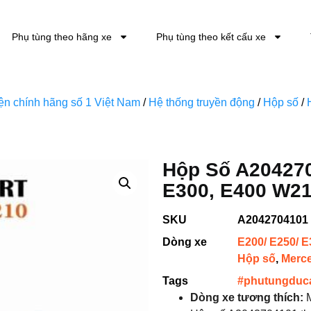
Phụ tùng theo hãng xe
Phụ tùng theo kết cấu xe
kiện chính hãng số 1 Việt Nam
/
Hệ thống truyền động
/
Hộp số
/
Hộp Số A204270
E300, E400 W2
SKU
A2042704101
Dòng xe
E200/ E250/ E
Hộp số
,
Merc
Tags
#phutungduc
Dòng xe tương thích:
M