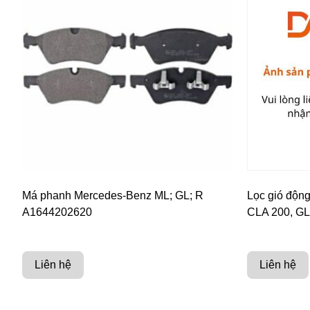
Má phanh Mercedes-Benz ML; GL; R
Lọc gió độn
A1644202620
CLA 200, G
Liên hệ
Liên hệ