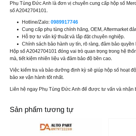
Phụ Tùng Đức Anh là đơn vị chuyên cung cấp hộp số Merced
số A2042704101.
Hotline/Zalo:
0989917746
Cung cấp phụ tùng chính hãng, OEM, Aftermarket đả
Hỗ trợ tư vấn kỹ thuật và lắp đặt chuyên nghiệp.
Chính sách bảo hành uy tín, rõ ràng, đảm bảo quyền 
Hộp số A2042704101 đóng vai trò quan trọng trong hệ thố
mà, tiết kiệm nhiên liệu và đảm bảo độ bền cao.
Việc kiểm tra và bảo dưỡng định kỳ sẽ giúp hộp số hoạt độ
bảo xe vận hành tốt nhất.
Liên hệ ngay Phụ Tùng Đức Anh để được tư vấn và nhận b
Sản phẩm tương tự