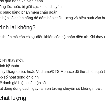
 số quá nóng khi vận hành.
ng tốc hoặc bị giật cục khi di chuyển.
khắc phục bằng phần mềm chẩn đoán.
n hộp số chính hãng để đảm bảo chất lượng và hiệu suất vận hà
ình lại không?
huần mà còn có sự điều khiển của bộ phận điện tử. Khi thay thế
c khi thay mới.
nh kỹ thuật.
 Diagnostics hoặc Vediamo/DTS Monaco để thực hiện quá trìn
ộp số hoạt động ổn định.
 đánh giá hiệu suất hộp số.
oạt động đúng cách, gây ra hiện tượng chuyển số không mượt mà
chất lượng