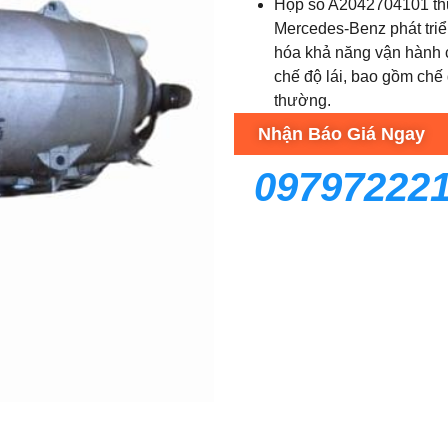
Hộp số A2042704101 thu
Mercedes-Benz phát triể
hóa khả năng vận hành c
chế độ lái, bao gồm chế đ
thường.
Nhận Báo Giá Ngay
09797222