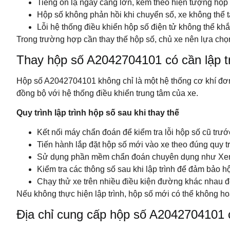
Tiếng ồn lạ ngày càng lớn, kèm theo hiện tượng hộp
Hộp số không phản hồi khi chuyển số, xe không thể tă
Lỗi hệ thống điều khiển hộp số điện tử không thể 
Trong trường hợp cần thay thế hộp số, chủ xe nên lựa chọ
Thay hộp số A2042704101 có cần lập tr
Hộp số A2042704101 không chỉ là một hệ thống cơ khí đơn t
đồng bộ với hệ thống điều khiển trung tâm của xe.
Quy trình lập trình hộp số sau khi thay thế
Kết nối máy chẩn đoán để kiểm tra lỗi hộp số cũ trướ
Tiến hành lắp đặt hộp số mới vào xe theo đúng quy trì
Sử dụng phần mềm chẩn đoán chuyên dụng như Xentry
Kiểm tra các thông số sau khi lập trình để đảm bảo h
Chạy thử xe trên nhiều điều kiện đường khác nhau để
Nếu không thực hiện lập trình, hộp số mới có thể không h
Địa chỉ cung cấp hộp số A2042704101 