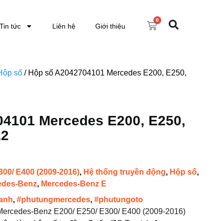
0
Tin tức
Liên hệ
Giới thiệu
Hộp số
/ Hộp số A2042704101 Mercedes E200, E250,
4101 Mercedes E200, E250,
12
300/ E400 (2009-2016)
,
Hệ thống truyền động
,
Hộp số
,
edes-Benz
,
Mercedes-Benz E
anh
,
#phutungmercedes
,
#phutungoto
ercedes-Benz E200/ E250/ E300/ E400 (2009-2016)