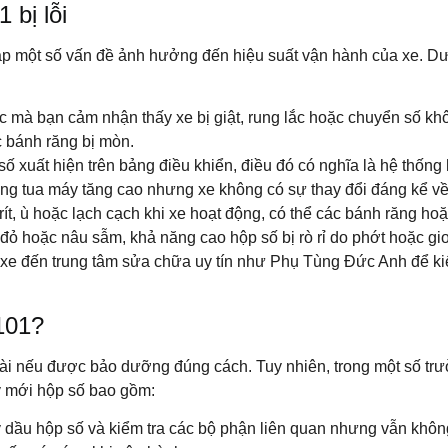
 bị lỗi
p một số vấn đề ảnh hưởng đến hiệu suất vận hành của xe. Dướ
c mà bạn cảm nhận thấy xe bị giật, rung lắc hoặc chuyển số kh
c bánh răng bị mòn.
ố xuất hiện trên bảng điều khiển, điều đó có nghĩa là hệ thống
ng tua máy tăng cao nhưng xe không có sự thay đổi đáng kể về t
ít, ù hoặc lạch cạch khi xe hoạt động, có thể các bánh răng ho
ỏ hoặc nâu sẫm, khả năng cao hộp số bị rò rỉ do phớt hoặc gi
a xe đến trung tâm sửa chữa uy tín như Phụ Tùng Đức Anh để ki
101?
dài nếu được bảo dưỡng đúng cách. Tuy nhiên, trong một số tr
y mới hộp số bao gồm:
ay dầu hộp số và kiểm tra các bộ phận liên quan nhưng vẫn khô