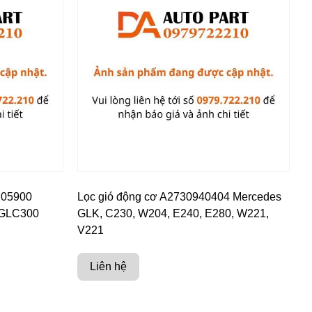
205900
Lọc gió động cơ A2730940404 Mercedes
 GLC300
GLK, C230, W204, E240, E280, W221,
V221
Liên hệ