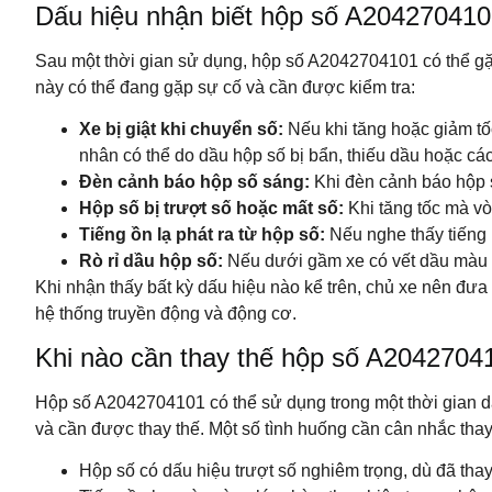
Dấu hiệu nhận biết hộp số A2042704101
Sau một thời gian sử dụng, hộp số A2042704101 có thể gặ
này có thể đang gặp sự cố và cần được kiểm tra:
Xe bị giật khi chuyển số:
Nếu khi tăng hoặc giảm tố
nhân có thể do dầu hộp số bị bẩn, thiếu dầu hoặc cá
Đèn cảnh báo hộp số sáng:
Khi đèn cảnh báo hộp s
Hộp số bị trượt số hoặc mất số:
Khi tăng tốc mà vò
Tiếng ồn lạ phát ra từ hộp số:
Nếu nghe thấy tiếng r
Rò rỉ dầu hộp số:
Nếu dưới gầm xe có vết dầu màu đ
Khi nhận thấy bất kỳ dấu hiệu nào kể trên, chủ xe nên đư
hệ thống truyền động và động cơ.
Khi nào cần thay thế hộp số A2042704
Hộp số A2042704101 có thể sử dụng trong một thời gian 
và cần được thay thế. Một số tình huống cần cân nhắc tha
Hộp số có dấu hiệu trượt số nghiêm trọng, dù đã th