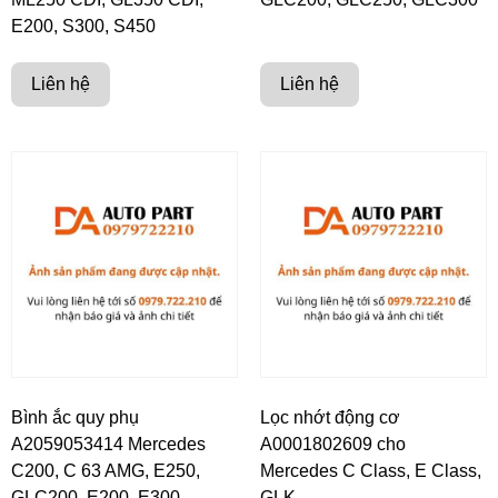
E200, S300, S450
Liên hệ
Liên hệ
Bình ắc quy phụ
Lọc nhớt động cơ
A2059053414 Mercedes
A0001802609 cho
C200, C 63 AMG, E250,
Mercedes C Class, E Class,
GLC200, E200, E300
GLK