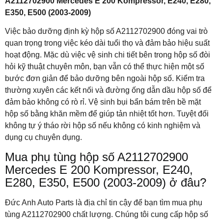
A2112702900 Mercedes E 200 Kompressor, E240, E280,
E350, E500 (2003-2009)
Việc bảo dưỡng định kỳ hộp số A2112702900 đóng vai trò
quan trọng trong việc kéo dài tuổi thọ và đảm bảo hiệu suất
hoạt động. Mặc dù việc vệ sinh chi tiết bên trong hộp số đòi
hỏi kỹ thuật chuyên môn, bạn vẫn có thể thực hiện một số
bước đơn giản để bảo dưỡng bên ngoài hộp số. Kiểm tra
thường xuyên các kết nối và đường ống dẫn dầu hộp số để
đảm bảo không có rò rỉ. Vệ sinh bụi bẩn bám trên bề mặt
hộp số bằng khăn mềm để giúp tản nhiệt tốt hơn. Tuyệt đối
không tự ý tháo rời hộp số nếu không có kinh nghiệm và
dụng cụ chuyên dụng.
Mua phụ tùng hộp số A2112702900
Mercedes E 200 Kompressor, E240,
E280, E350, E500 (2003-2009) ở đâu?
Đức Anh Auto Parts là địa chỉ tin cậy để bạn tìm mua phụ
tùng A2112702900 chất lượng. Chúng tôi cung cấp hộp số