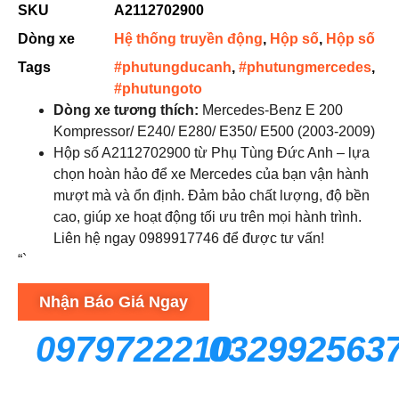
SKU
A2112702900
Dòng xe
Hệ thống truyền động
,
Hộp số
,
Hộp số
Tags
#phutungducanh
,
#phutungmercedes
,
#phutungoto
Dòng xe tương thích:
Mercedes-Benz E 200
Kompressor/ E240/ E280/ E350/ E500 (2003-2009)
Hộp số A2112702900 từ Phụ Tùng Đức Anh – lựa
chọn hoàn hảo để xe Mercedes của bạn vận hành
mượt mà và ổn định. Đảm bảo chất lượng, độ bền
cao, giúp xe hoạt động tối ưu trên mọi hành trình.
Liên hệ ngay 0989917746 để được tư vấn!
“`
Nhận Báo Giá Ngay
0979722210
032992563