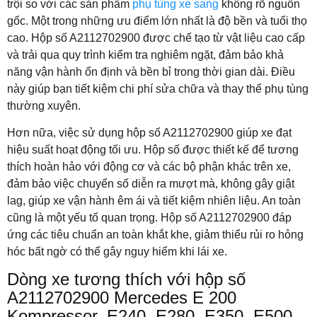
trội so với các sản phẩm
phụ tùng xe sang
không rõ nguồn
gốc. Một trong những ưu điểm lớn nhất là độ bền và tuổi thọ
cao. Hộp số A2112702900 được chế tạo từ vật liệu cao cấp
và trải qua quy trình kiểm tra nghiêm ngặt, đảm bảo khả
năng vận hành ổn định và bền bỉ trong thời gian dài. Điều
này giúp bạn tiết kiệm chi phí sửa chữa và thay thế phụ tùng
thường xuyên.
Hơn nữa, việc sử dụng hộp số A2112702900 giúp xe đạt
hiệu suất hoạt động tối ưu. Hộp số được thiết kế để tương
thích hoàn hảo với động cơ và các bộ phận khác trên xe,
đảm bảo việc chuyển số diễn ra mượt mà, không gây giật
lag, giúp xe vận hành êm ái và tiết kiệm nhiên liệu. An toàn
cũng là một yếu tố quan trọng. Hộp số A2112702900 đáp
ứng các tiêu chuẩn an toàn khắt khe, giảm thiểu rủi ro hỏng
hóc bất ngờ có thể gây nguy hiểm khi lái xe.
Dòng xe tương thích với hộp số
A2112702900 Mercedes E 200
Kompressor, E240, E280, E350, E500