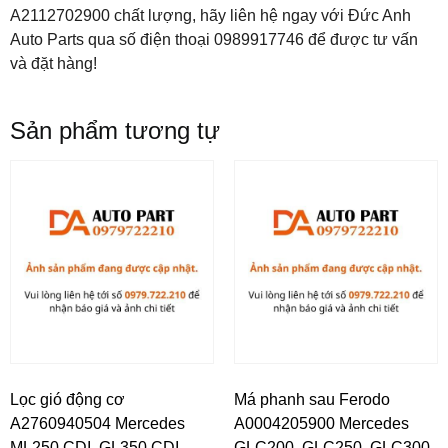
A2112702900 chất lượng, hãy liên hệ ngay với Đức Anh
Auto Parts qua số điện thoại 0989917746 để được tư vấn
và đặt hàng!
Sản phẩm tương tự
Lọc gió động cơ
Má phanh sau Ferodo
A2760940504 Mercedes
A0004205900 Mercedes
ML250 CDI, GL350 CDI,
GLC200, GLC250, GLC300