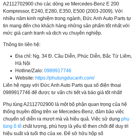
A2112702900 cho các dòng xe Mercedes-Benz E 200
Kompressor, E240, E280, E350, E500 (2003-2009). Với
nhiều năm kinh nghiệm trong ngành, Đức Anh Auto Parts tự
tin mang đến cho khách hàng những sản phẩm tốt nhất với
mức giá cạnh tranh và dịch vụ chuyên nghiệp.
Thông tin liên hệ:
Địa chỉ: Ng. 34 Đ. Cầu Diễn, Phúc Diễn, Bắc Từ Liêm,
Hà Nội
Hotline/Zalo:
0989917746
Website:
https://phutungducanh.com/
Liên hệ ngay với Đức Anh Auto Parts qua số điện thoại
0989917746 để được tư vấn chi tiết và báo giá tốt nhất!
Phụ tùng A2112702900 là một bộ phận quan trọng của hệ
thống truyền động trên xe Mercedes-Benz, đảm bảo việc
chuyển số diễn ra mượt mà và hiệu quả. Việc sử dụng
phụ
tùng ô tô
chất lượng, phù hợp là yếu tố then chốt để duy trì
hiệu suất và tuổi thọ của xe. Để sở hữu hộp số