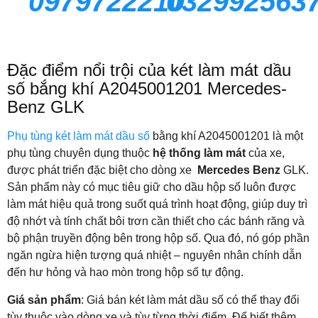
0979722210
032992563
Đặc điểm nổi trội của két làm mát dầu
số bắng khí A2045001201 Mercedes-
Benz GLK
Phụ tùng két làm mát dầu số
bằng khí A2045001201 là một
phụ tùng chuyên dụng thuộc
hệ thống làm mát
của xe,
được phát triển đặc biệt cho dòng xe
Mercedes Benz
GLK.
Sản phẩm này có mục tiêu giữ cho dầu hộp số luôn được
làm mát hiệu quả trong suốt quá trình hoạt động, giúp duy trì
độ nhớt và tính chất bôi trơn cần thiết cho các bánh răng và
bộ phận truyền động bên trong hộp số. Qua đó, nó góp phần
ngăn ngừa hiện tượng quá nhiệt – nguyên nhân chính dẫn
đến hư hỏng và hao mòn trong hộp số tự động.
Giá sản phẩm
: Giá bán két làm mát dầu số có thể thay đổi
tùy thuộc vào dòng xe và tùy từng thời điểm. Để biết thêm