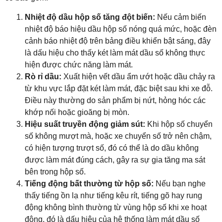
Nhiệt độ dầu hộp số tăng đột biến:
Nếu cảm biến
nhiệt độ báo hiệu dầu hộp số nóng quá mức, hoặc đèn
cảnh báo nhiệt độ trên bảng điều khiển bật sáng, đây
là dấu hiệu cho thấy két làm mát dầu số không thực
hiện được chức năng làm mát.
Rò rỉ dầu:
Xuất hiện vết dầu ẩm ướt hoặc dầu chảy ra
từ khu vực lắp đặt két làm mát, đặc biệt sau khi xe đỗ.
Điều này thường do sản phẩm bị nứt, hỏng hóc các
khớp nối hoặc gioăng bị mòn.
Hiệu suất truyền động giảm sút:
Khi hộp số chuyển
số không mượt mà, hoặc xe chuyển số trở nên chậm,
có hiện tượng trượt số, đó có thể là do dầu không
được làm mát đúng cách, gây ra sự gia tăng ma sát
bên trong hộp số.
Tiếng động bất thường từ hộp số:
Nếu bạn nghe
thấy tiếng ồn lạ như tiếng kêu rít, tiếng gõ hay rung
động không bình thường từ vùng hộp số khi xe hoạt
động, đó là dấu hiệu của hệ thống làm mát dầu số