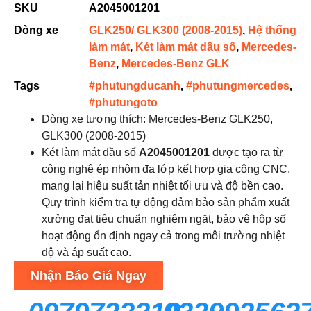
SKU
A2045001201
Dòng xe
GLK250/ GLK300 (2008-2015)
,
Hệ thống
làm mát
,
Két làm mát dầu số
,
Mercedes-
Benz
,
Mercedes-Benz GLK
Tags
#phutungducanh
,
#phutungmercedes
,
#phutungoto
Dòng xe tương thích: Mercedes-Benz GLK250,
GLK300 (2008-2015)
Két làm mát dầu số
A2045001201
được tạo ra từ
công nghệ ép nhôm đa lớp kết hợp gia công CNC,
mang lại hiệu suất tản nhiệt tối ưu và độ bền cao.
Quy trình kiểm tra tự động đảm bảo sản phẩm xuất
xưởng đạt tiêu chuẩn nghiêm ngặt, bảo vệ hộp số
hoạt động ổn định ngay cả trong môi trường nhiệt
độ và áp suất cao.
Nhận Báo Giá Ngay