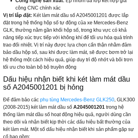
Công nghệ sản xuất:
Ép nhôm đa lớp kết hợp gia
công CNC chính xác
Vị trí lắp đặt:
Két làm mát dầu số A2045001201 được lắp
đặt trong hệ thống hộp số tự động của xe Mercedes‑Benz
GLK, thường nằm gần khối hộp số, trong khu vực có khả
năng tiếp xúc trực tiếp với không khí để tối ưu hóa quá trình
trao đổi nhiệt. Vị trí này được lựa chọn cẩn thận nhằm đảm
bảo dầu hộp số, sau khi được làm mát, sẽ được bơm trở lại
hệ thống một cách hiệu quả, giúp duy trì độ nhớt và bôi trơn
tối ưu cho toàn bộ bộ truyền động
Dấu hiệu nhận biết khi két làm mát dầu
số A2045001201 bị hỏng
Để đảm bảo các
phụ tùng Mercedes-Benz GLK250
, GLK300
(2008-2015) két làm mát dầu số
A2045001201
trong hệ
thống làm mát dầu số hoạt động hiệu quả, người dùng cần
theo dõi và nhận biết kịp thời các dấu hiệu bất thường của
két làm mát. Một số dấu hiệu nhận biết khi sản phẩm gặp sự
cố bao gồm: