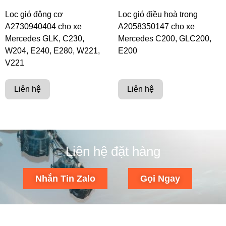
Lọc gió động cơ
Lọc gió điều hoà trong
A2730940404 cho xe
A2058350147 cho xe
Mercedes GLK, C230,
Mercedes C200, GLC200,
W204, E240, E280, W221,
E200
V221
Liên hệ
Liên hệ
Liên hệ đặt hàng
Nhắn Tin Zalo
Gọi Ngay