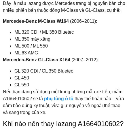
Đây là mẫu lazang được Mercedes trang bị nguyên bản cho
nhiều phiên bản thuộc dòng M-Class và GL-Class, cụ thể:
Mercedes-Benz M-Class W164
(2006–2011):
ML 320 CDI / ML 350 Bluetec
ML 350 máy xăng
ML 500 / ML 550
ML 63 AMG
Mercedes-Benz GL-Class X164
(2007–2012):
GL 320 CDI / GL 350 Bluetec
GL 450
GL 550
Nếu bạn đang sử dụng một trong những mẫu xe trên, mâm
A1664010602 sẽ là
phụ tùng ô tô
thay thế hoàn hảo – vừa
đảm bảo đúng kỹ thuật, vừa giữ nguyên vẻ ngoài thể thao
và sang trọng của xe.
Khi nào nên thay lazang A1664010602?