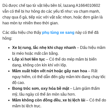
Dù được chế tạo từ vật liệu bền bỉ, lazang A1664010602
vẫn có thể bị hư hỏng do các yếu tố như: va chạm mạnh,
chạy qua ổ gà, tiếp xúc với vật sắc nhọn, hoặc đơn giản là
hao mòn tự nhiên theo thời gian.
Các dấu hiệu cho thấy
phụ tùng xe sang
này có thể đã
hỏng:
Xe bị rung, lắc nhẹ khi chạy nhanh
– Dấu hiệu mâm
bị méo hoặc mất cân bằng.
Lốp xì hơi liên tục
– Có thể do mép mâm bị biến
dạng, không còn kín khí với lốp.
Mâm xuất hiện vết nứt hoặc gãy nan hoa
– Rất
nguy hiểm, có thể dẫn đến gãy mâm khi đang chạy tốc
độ cao.
Bong tróc sơn, oxy hóa bề mặt
– Làm giảm thẩm
mỹ, lâu ngày có thể ăn mòn sâu hơn.
Mâm không còn đồng đều, xe bị lệch lái
– Có thể do
mâm bị lệch trục.