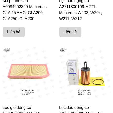
Má phanh sau
Lọc dầu động cơ
A0084202320 Mercedes
A2711800109 M271
GLA 45 AMG, GLA200,
Mercedes W203, W204,
GLA250, CLA200
W211, W212
Liên hệ
Liên hệ
Lọc gió động cơ
Lọc dầu động cơ