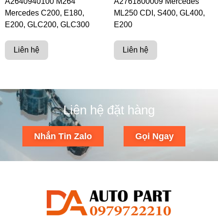
A2640940100 M264
A2761800009 Mercedes
Mercedes C200, E180,
ML250 CDI, S400, GL400,
E200, GLC200, GLC300
E200
Liên hệ
Liên hệ
Liên hệ đặt hàng
Nhắn Tin Zalo
Gọi Ngay