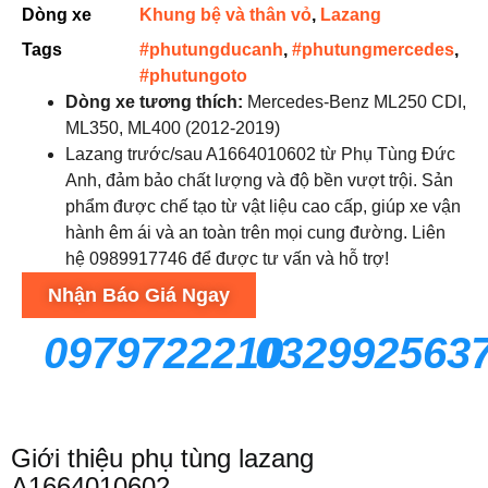
Dòng xe
Khung bệ và thân vỏ
,
Lazang
Tags
#phutungducanh
,
#phutungmercedes
,
#phutungoto
Dòng xe tương thích:
Mercedes-Benz ML250 CDI,
ML350, ML400 (2012-2019)
Lazang trước/sau A1664010602 từ Phụ Tùng Đức
Anh, đảm bảo chất lượng và độ bền vượt trội. Sản
phẩm được chế tạo từ vật liệu cao cấp, giúp xe vận
hành êm ái và an toàn trên mọi cung đường. Liên
hệ 0989917746 để được tư vấn và hỗ trợ!
Nhận Báo Giá Ngay
0979722210
032992563
Giới thiệu phụ tùng lazang
A1664010602