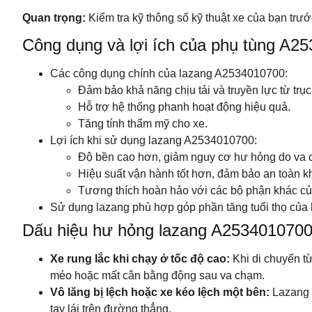
Quan trọng:
Kiểm tra kỹ thông số kỹ thuật xe của bạn tr
Công dụng và lợi ích của phụ tùng A2
Các công dụng chính của lazang A2534010700:
Đảm bảo khả năng chịu tải và truyền lực từ tr
Hỗ trợ hệ thống phanh hoạt động hiệu quả.
Tăng tính thẩm mỹ cho xe.
Lợi ích khi sử dụng lazang A2534010700:
Độ bền cao hơn, giảm nguy cơ hư hỏng do va 
Hiệu suất vận hành tốt hơn, đảm bảo an toàn khi
Tương thích hoàn hảo với các bộ phận khác củ
Sử dụng lazang phù hợp góp phần tăng tuổi thọ của 
Dấu hiệu hư hỏng lazang A253401070
Xe rung lắc khi chạy ở tốc độ cao:
Khi di chuyển t
méo hoặc mất cân bằng động sau va chạm.
Vô lăng bị lệch hoặc xe kéo lệch một bên:
Lazang 
tay lái trên đường thẳng.