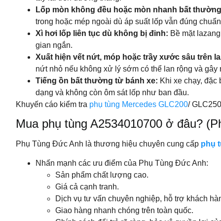
Lốp mòn không đều hoặc mòn nhanh bất thườn
trong hoặc mép ngoài dù áp suất lốp vẫn đúng chuẩn
Xì hơi lốp liên tục dù không bị đinh:
Bề mặt lazang 
gian ngắn.
Xuất hiện vết nứt, móp hoặc trầy xước sâu trên l
nứt nhỏ nếu không xử lý sớm có thể lan rộng và gây 
Tiếng ồn bất thường từ bánh xe:
Khi xe chạy, đặc 
dạng và không còn ôm sát lốp như ban đầu.
Khuyến cáo kiểm tra
phụ tùng Mercedes GLC200
/ GLC250/
Mua phụ tùng A2534010700 ở đâu? (P
Phụ Tùng Đức Anh là thương hiệu chuyên cung cấp
phụ t
Nhấn mạnh các ưu điểm của Phụ Tùng Đức Anh:
Sản phẩm chất lượng cao.
Giá cả cạnh tranh.
Dịch vụ tư vấn chuyên nghiệp, hỗ trợ khách h
Giao hàng nhanh chóng trên toàn quốc.