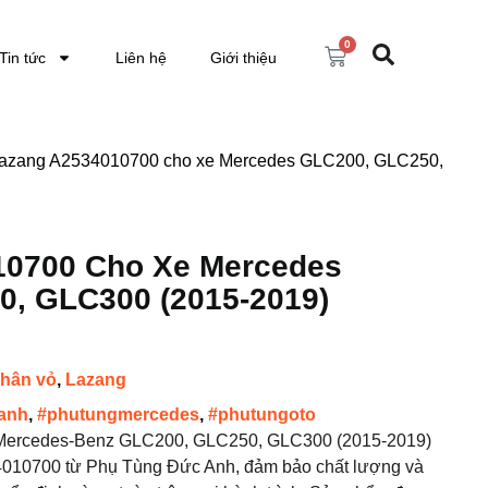
0
Tin tức
Liên hệ
Giới thiệu
Lazang A2534010700 cho xe Mercedes GLC200, GLC250,
10700 Cho Xe Mercedes
, GLC300 (2015-2019)
thân vỏ
,
Lazang
anh
,
#phutungmercedes
,
#phutungoto
ercedes-Benz GLC200, GLC250, GLC300 (2015-2019)
4010700 từ Phụ Tùng Đức Anh, đảm bảo chất lượng và