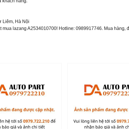
ủa khách hàng.
ừ Liêm, Hà Nội
ặt mua lazang A2534010700! Hotline: 0989917746. Mua hàng, 