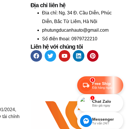
Địa chỉ liên hệ
Địa chỉ:
Ng. 34 Đ. Cầu Diễn, Phúc
Diễn, Bắc Từ Liêm, Hà Nội
phutungducanhauto@gmail.com
Số điện thoại: 0979722210
Liên hệ với chúng tôi
1
Free Ship
Đặt hàng ngay
1
Chat Zalo
Báo giá ngay
01/2024,
 tài chính
Messenger
Tư vấn 24/7