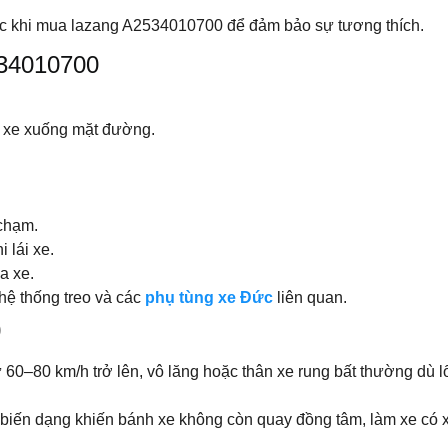
ước khi mua lazang A2534010700 để đảm bảo sự tương thích.
534010700
ục xe xuống mặt đường.
chạm.
 lái xe.
a xe.
hệ thống treo và các
phụ tùng xe Đức
liên quan.
0
ừ 60–80 km/h trở lên, vô lăng hoặc thân xe rung bất thường dù 
biến dạng khiến bánh xe không còn quay đồng tâm, làm xe có x