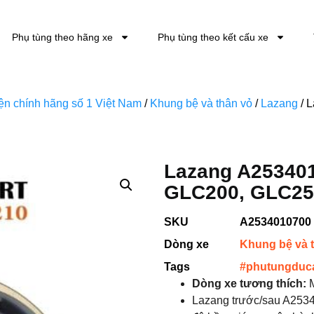
Phụ tùng theo hãng xe
Phụ tùng theo kết cấu xe
kiện chính hãng số 1 Việt Nam
/
Khung bệ và thân vỏ
/
Lazang
/ 
Lazang A25340
GLC200, GLC250
SKU
A2534010700
Dòng xe
Khung bệ và 
Tags
#phutungduc
Dòng xe tương thích:
M
Lazang trước/sau A253