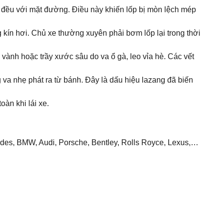
 đều với mặt đường. Điều này khiến lốp bị mòn lệch mép
 kín hơi. Chủ xe thường xuyên phải bơm lốp lại trong thời
 vành hoặc trầy xước sâu do va ổ gà, leo vỉa hè. Các vết
g va nhẹ phát ra từ bánh. Đây là dấu hiệu lazang đã biến
àn khi lái xe.
des, BMW, Audi, Porsche, Bentley, Rolls Royce, Lexus,…