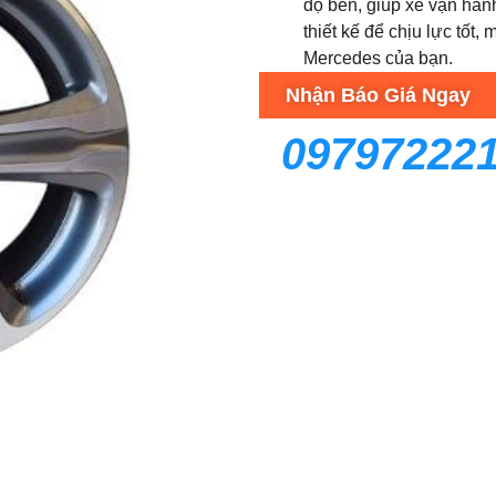
độ bền, giúp xe vận hàn
thiết kế để chịu lực tốt
Mercedes của bạn.
Nhận Báo Giá Ngay
09797222