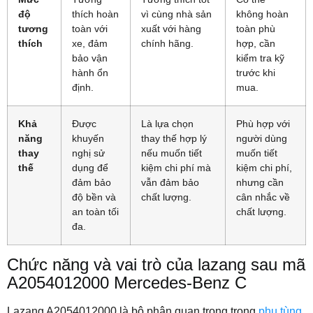
độ
thích hoàn
vì cùng nhà sản
không hoàn
tương
toàn với
xuất với hàng
toàn phù
thích
xe, đảm
chính hãng.
hợp, cần
bảo vận
kiểm tra kỹ
hành ổn
trước khi
định.
mua.
Khả
Được
Là lựa chọn
Phù hợp với
năng
khuyến
thay thế hợp lý
người dùng
thay
nghị sử
nếu muốn tiết
muốn tiết
thế
dụng để
kiệm chi phí mà
kiệm chi phí,
đảm bảo
vẫn đảm bảo
nhưng cần
độ bền và
chất lượng.
cân nhắc về
an toàn tối
chất lượng.
đa.
Chức năng và vai trò của lazang sau mã
A2054012000 Mercedes-Benz C
Lazang A2054012000 là bộ phận quan trọng trong
phụ tùng