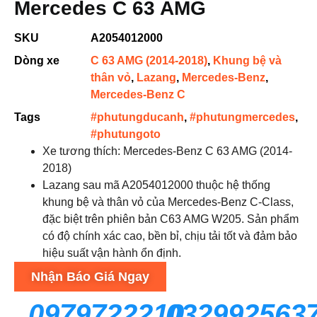
Mercedes C 63 AMG
SKU
A2054012000
Dòng xe
C 63 AMG (2014-2018)
,
Khung bệ và
thân vỏ
,
Lazang
,
Mercedes-Benz
,
Mercedes-Benz C
Tags
#phutungducanh
,
#phutungmercedes
,
#phutungoto
Xe tương thích: Mercedes-Benz C 63 AMG (2014-
2018)
Lazang sau mã A2054012000 thuộc hệ thống
khung bệ và thân vỏ của Mercedes-Benz C-Class,
đặc biệt trên phiên bản C63 AMG W205. Sản phẩm
có độ chính xác cao, bền bỉ, chịu tải tốt và đảm bảo
hiệu suất vận hành ổn định.
Nhận Báo Giá Ngay
0979722210
032992563