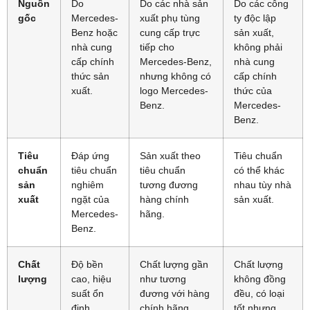
Nguồn
Do
Do các nhà sản
Do các công
gốc
Mercedes-
xuất phụ tùng
ty độc lập
Benz hoặc
cung cấp trực
sản xuất,
nhà cung
tiếp cho
không phải
cấp chính
Mercedes-Benz,
nhà cung
thức sản
nhưng không có
cấp chính
xuất.
logo Mercedes-
thức của
Benz.
Mercedes-
Benz.
Tiêu
Đáp ứng
Sản xuất theo
Tiêu chuẩn
chuẩn
tiêu chuẩn
tiêu chuẩn
có thể khác
sản
nghiêm
tương đương
nhau tùy nhà
xuất
ngặt của
hàng chính
sản xuất.
Mercedes-
hãng.
Benz.
Chất
Độ bền
Chất lượng gần
Chất lượng
lượng
cao, hiệu
như tương
không đồng
suất ổn
đương với hàng
đều, có loại
định,
chính hãng.
tốt nhưng