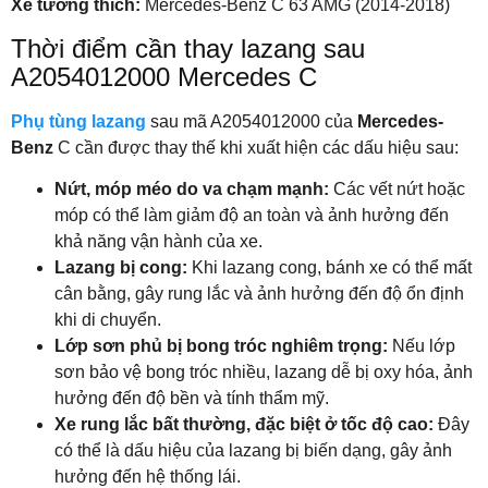
Xe tương thích:
Mercedes-Benz C 63 AMG (2014-2018)
Thời điểm cần thay lazang sau
A2054012000 Mercedes C
Phụ tùng lazang
sau mã A2054012000 của
Mercedes-
Benz
C cần được thay thế khi xuất hiện các dấu hiệu sau:
Nứt, móp méo do va chạm mạnh:
Các vết nứt hoặc
móp có thể làm giảm độ an toàn và ảnh hưởng đến
khả năng vận hành của xe.
Lazang bị cong:
Khi lazang cong, bánh xe có thể mất
cân bằng, gây rung lắc và ảnh hưởng đến độ ổn định
khi di chuyển.
Lớp sơn phủ bị bong tróc nghiêm trọng:
Nếu lớp
sơn bảo vệ bong tróc nhiều, lazang dễ bị oxy hóa, ảnh
hưởng đến độ bền và tính thẩm mỹ.
Xe rung lắc bất thường, đặc biệt ở tốc độ cao:
Đây
có thể là dấu hiệu của lazang bị biến dạng, gây ảnh
hưởng đến hệ thống lái.