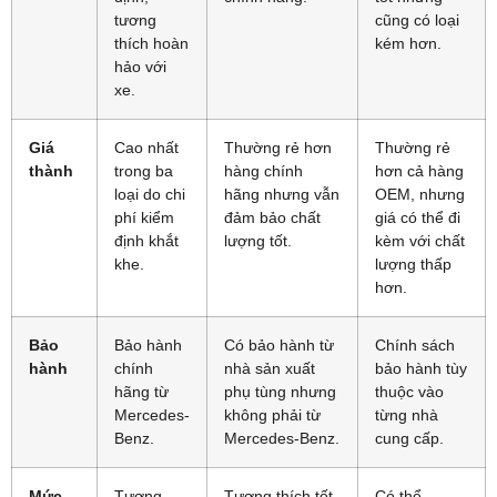
tương
cũng có loại
thích hoàn
kém hơn.
hảo với
xe.
Giá
Cao nhất
Thường rẻ hơn
Thường rẻ
thành
trong ba
hàng chính
hơn cả hàng
loại do chi
hãng nhưng vẫn
OEM, nhưng
phí kiểm
đảm bảo chất
giá có thể đi
định khắt
lượng tốt.
kèm với chất
khe.
lượng thấp
hơn.
Bảo
Bảo hành
Có bảo hành từ
Chính sách
hành
chính
nhà sản xuất
bảo hành tùy
hãng từ
phụ tùng nhưng
thuộc vào
Mercedes-
không phải từ
từng nhà
Benz.
Mercedes-Benz.
cung cấp.
Mức
Tương
Tương thích tốt
Có thể