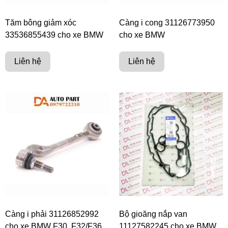
Tăm bông giảm xóc
Càng i cong 31126773950
33536855439 cho xe BMW
cho xe BMW
Liên hệ
Liên hệ
Càng i phải 31126852992
Bộ gioăng nắp van
cho xe BMW F30, F32/F36,
11127582245 cho xe BMW