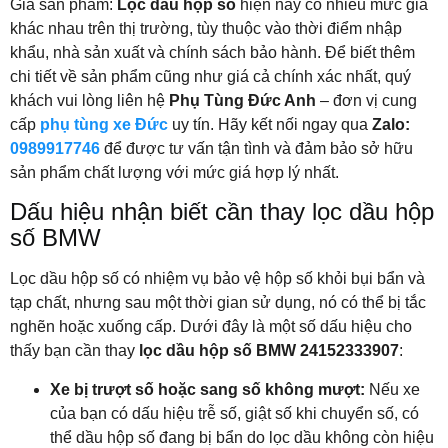
Giá sản phẩm:
Lọc dầu hộp số
hiện nay có nhiều mức giá
khác nhau trên thị trường, tùy thuộc vào thời điểm nhập
khẩu, nhà sản xuất và chính sách bảo hành. Để biết thêm
chi tiết về sản phẩm cũng như giá cả chính xác nhất, quý
khách vui lòng liên hệ
Phụ Tùng Đức Anh
– đơn vị cung
cấp
phụ tùng xe Đức
uy tín. Hãy kết nối ngay qua
Zalo:
0989917746
để được tư vấn tận tình và đảm bảo sở hữu
sản phẩm chất lượng với mức giá hợp lý nhất.
Dấu hiệu nhận biết cần thay lọc dầu hộp
số BMW
Lọc dầu hộp số có nhiệm vụ bảo vệ hộp số khỏi bụi bẩn và
tạp chất, nhưng sau một thời gian sử dụng, nó có thể bị tắc
nghẽn hoặc xuống cấp. Dưới đây là một số dấu hiệu cho
thấy bạn cần thay
lọc dầu hộp số BMW 24152333907
:
Xe bị trượt số hoặc sang số không mượt:
Nếu xe
của bạn có dấu hiệu trễ số, giật số khi chuyển số, có
thể dầu hộp số đang bị bẩn do lọc dầu không còn hiệu