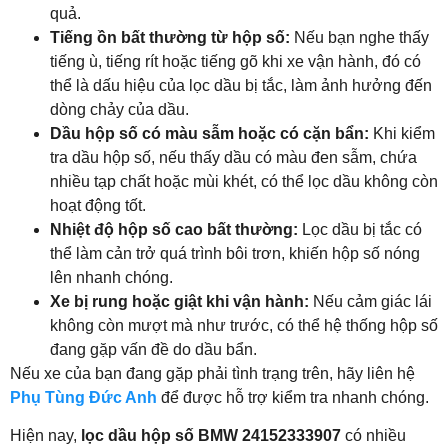
quả.
Tiếng ồn bất thường từ hộp số:
Nếu bạn nghe thấy
tiếng ù, tiếng rít hoặc tiếng gõ khi xe vận hành, đó có
thể là dấu hiệu của lọc dầu bị tắc, làm ảnh hưởng đến
dòng chảy của dầu.
Dầu hộp số có màu sẫm hoặc có cặn bẩn:
Khi kiểm
tra dầu hộp số, nếu thấy dầu có màu đen sẫm, chứa
nhiều tạp chất hoặc mùi khét, có thể lọc dầu không còn
hoạt động tốt.
Nhiệt độ hộp số cao bất thường:
Lọc dầu bị tắc có
thể làm cản trở quá trình bôi trơn, khiến hộp số nóng
lên nhanh chóng.
Xe bị rung hoặc giật khi vận hành:
Nếu cảm giác lái
không còn mượt mà như trước, có thể hệ thống hộp số
đang gặp vấn đề do dầu bẩn.
Nếu xe của bạn đang gặp phải tình trạng trên, hãy liên hệ
Phụ Tùng Đức Anh
để được hỗ trợ kiểm tra nhanh chóng.
Hiện nay,
lọc dầu hộp số BMW 24152333907
có nhiều