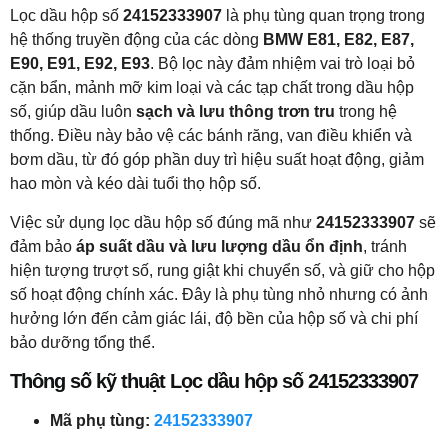
Lọc dầu hộp số
24152333907
là phụ tùng quan trọng trong
hệ thống truyền động của các dòng
BMW E81, E82, E87,
E90, E91, E92, E93
. Bộ lọc này đảm nhiệm vai trò loại bỏ
cặn bẩn, mảnh mỡ kim loại và các tạp chất trong dầu hộp
số, giúp dầu luôn
sạch và lưu thông trơn tru
trong hệ
thống. Điều này bảo vệ các bánh răng, van điều khiển và
bơm dầu, từ đó góp phần duy trì hiệu suất hoạt động, giảm
hao mòn và kéo dài tuổi thọ hộp số.
Việc sử dụng lọc dầu hộp số đúng mã như
24152333907
sẽ
đảm bảo
áp suất dầu và lưu lượng dầu ổn định
, tránh
hiện tượng trượt số, rung giật khi chuyển số, và giữ cho hộp
số hoạt động chính xác. Đây là phụ tùng nhỏ nhưng có ảnh
hưởng lớn đến cảm giác lái, độ bền của hộp số và chi phí
bảo dưỡng tổng thể.
Thông số kỹ thuật Lọc dầu hộp số 24152333907
Mã phụ tùng:
24152333907