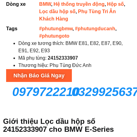
Dòng xe
BMW
,
Hệ thống truyền động
,
Hộp số
,
Lọc dầu hộp số
,
Phụ Tùng Tri Ân
Khách Hàng
Tags
#phutungbmw
,
#phutungducanh
,
#phutungoto
Dòng xe tương thích: BMW E81, E82, E87, E90,
E91, E92, E93
Mã phụ tùng:
24152333907
Thương hiệu: Phụ Tùng Đức Anh
Nhận Báo Giá Ngay
0979722210
032992563
Giới thiệu Lọc dầu hộp số
24152333907 cho BMW E‑Series