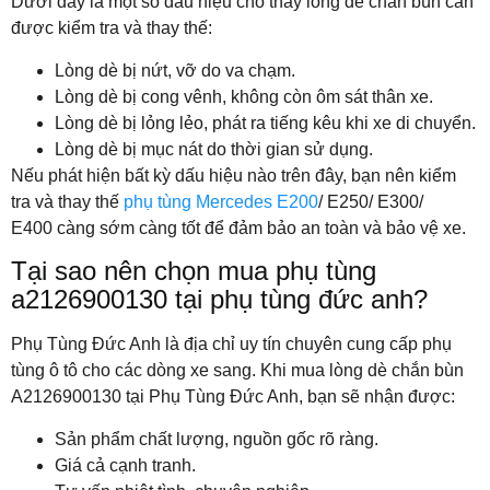
Dưới đây là một số dấu hiệu cho thấy lòng dè chắn bùn cần
được kiểm tra và thay thế:
Lòng dè bị nứt, vỡ do va chạm.
Lòng dè bị cong vênh, không còn ôm sát thân xe.
Lòng dè bị lỏng lẻo, phát ra tiếng kêu khi xe di chuyển.
Lòng dè bị mục nát do thời gian sử dụng.
Nếu phát hiện bất kỳ dấu hiệu nào trên đây, bạn nên kiểm
tra và thay thế
phụ tùng Mercedes E200
/ E250/ E300/
E400 càng sớm càng tốt để đảm bảo an toàn và bảo vệ xe.
Tại sao nên chọn mua phụ tùng
a2126900130 tại phụ tùng đức anh?
Phụ Tùng Đức Anh là địa chỉ uy tín chuyên cung cấp phụ
tùng ô tô cho các dòng xe sang. Khi mua lòng dè chắn bùn
A2126900130 tại Phụ Tùng Đức Anh, bạn sẽ nhận được:
Sản phẩm chất lượng, nguồn gốc rõ ràng.
Giá cả cạnh tranh.