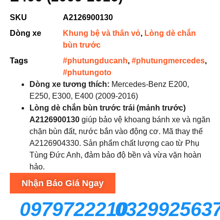
SKU
A2126900130
Dòng xe
Khung bệ và thân vỏ
,
Lòng dè chắn
bùn trước
Tags
#phutungducanh
,
#phutungmercedes
,
#phutungoto
Dòng xe tương thích:
Mercedes-Benz E200,
E250, E300, E400 (2009-2016)
Lòng dè chắn bùn trước trái (mảnh trước)
A2126900130
giúp bảo vệ khoang bánh xe và ngăn
chặn bùn đất, nước bắn vào động cơ. Mã thay thế
A2126904330. Sản phẩm chất lượng cao từ Phụ
Tùng Đức Anh, đảm bảo độ bền và vừa vặn hoàn
hảo.
Nhận Báo Giá Ngay
0979722210
032992563