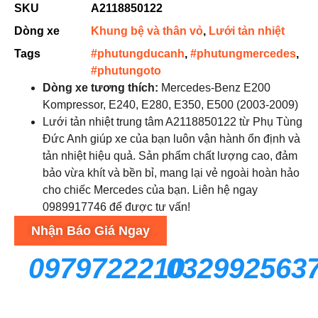
SKU
A2118850122
Dòng xe
Khung bệ và thân vỏ
,
Lưới tản nhiệt
Tags
#phutungducanh
,
#phutungmercedes
,
#phutungoto
Dòng xe tương thích:
Mercedes-Benz E200
Kompressor, E240, E280, E350, E500 (2003-2009)
Lưới tản nhiệt trung tâm A2118850122 từ Phụ Tùng
Đức Anh giúp xe của bạn luôn vận hành ổn định và
tản nhiệt hiệu quả. Sản phẩm chất lượng cao, đảm
bảo vừa khít và bền bỉ, mang lại vẻ ngoài hoàn hảo
cho chiếc Mercedes của bạn. Liên hệ ngay
0989917746 để được tư vấn!
Nhận Báo Giá Ngay
0979722210
032992563