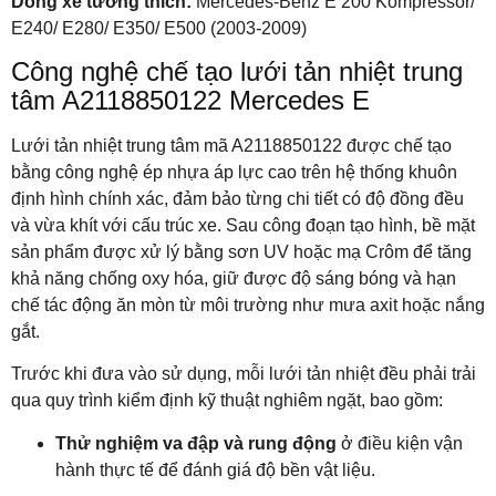
Dòng xe tương thích:
Mercedes-Benz E 200 Kompressor/
E240/ E280/ E350/ E500 (2003-2009)
Công nghệ chế tạo lưới tản nhiệt trung
tâm A2118850122 Mercedes E
Lưới tản nhiệt trung tâm mã A2118850122 được chế tạo
bằng công nghệ ép nhựa áp lực cao trên hệ thống khuôn
định hình chính xác, đảm bảo từng chi tiết có độ đồng đều
và vừa khít với cấu trúc xe. Sau công đoạn tạo hình, bề mặt
sản phẩm được xử lý bằng sơn UV hoặc mạ Crôm để tăng
khả năng chống oxy hóa, giữ được độ sáng bóng và hạn
chế tác động ăn mòn từ môi trường như mưa axit hoặc nắng
gắt.
Trước khi đưa vào sử dụng, mỗi lưới tản nhiệt đều phải trải
qua quy trình kiểm định kỹ thuật nghiêm ngặt, bao gồm:
Thử nghiệm va đập và rung động
ở điều kiện vận
hành thực tế để đánh giá độ bền vật liệu.