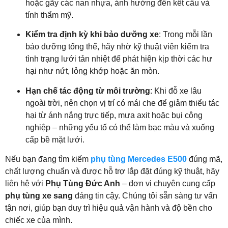
hoặc gãy các nan nhựa, ảnh hưởng đến kết cấu và
tính thẩm mỹ.
Kiểm tra định kỳ khi bảo dưỡng xe
: Trong mỗi lần
bảo dưỡng tổng thể, hãy nhờ kỹ thuật viên kiểm tra
tình trạng lưới tản nhiệt để phát hiện kịp thời các hư
hại như nứt, lỏng khớp hoặc ăn mòn.
Hạn chế tác động từ môi trường
: Khi đỗ xe lâu
ngoài trời, nên chọn vị trí có mái che để giảm thiểu tác
hại từ ánh nắng trực tiếp, mưa axit hoặc bụi công
nghiệp – những yếu tố có thể làm bạc màu và xuống
cấp bề mặt lưới.
Nếu bạn đang tìm kiếm
phụ tùng Mercedes E500
đúng mã,
chất lượng chuẩn và được hỗ trợ lắp đặt đúng kỹ thuật, hãy
liên hệ với
Phụ Tùng Đức Anh
– đơn vị chuyên cung cấp
phụ tùng xe sang
đáng tin cậy. Chúng tôi sẵn sàng tư vấn
tận nơi, giúp bạn duy trì hiệu quả vận hành và độ bền cho
chiếc xe của mình.