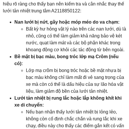
hiệu rõ ràng cho thấy bạn nên kiểm tra và cân nhắc thay thế
lưới tản nhiệt trung tâm A2118850122:
Nan lưới bị nứt, gãy hoặc móp méo do va chạm:
Bất kỳ hư hỏng vật lý nào trên các nan lưới, dù là
nhỏ, cũng có thể làm giảm khả năng bảo vệ két
nước, quạt làm mát và các bộ phận khác trong
khoang động cơ khỏi các tác động từ bên ngoài.
Bề mặt bị bạc màu, bong tróc lớp mạ Crôm (nếu
có):
Lớp mạ crôm bị bong tróc hoặc bề mặt nhựa bị
bạc màu không chỉ làm mất đi vẻ sang trọng của
xe mà còn có thể là dấu hiệu của sự lão hóa vật
liệu, làm giảm độ bền của lưới tản nhiệt.
Lưới tản nhiệt bị rung lắc hoặc lắp không khít khi
xe di chuyển:
Nếu bạn nhận thấy lưới tản nhiệt bị lỏng lẻo,
không còn cố định chắc chắn và rung lắc khi xe
chạy, điều này cho thấy các điểm gắn kết có vấn