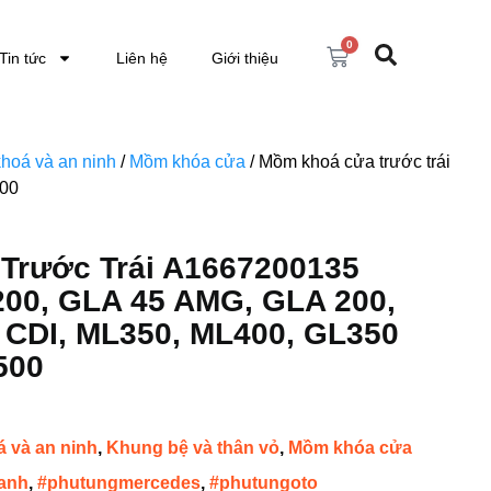
0
Tin tức
Liên hệ
Giới thiệu
hoá và an ninh
/
Mồm khóa cửa
/ Mồm khoá cửa trước trái
500
Trước Trái A1667200135
00, GLA 45 AMG, GLA 200,
CDI, ML350, ML400, GL350
500
 và an ninh
,
Khung bệ và thân vỏ
,
Mồm khóa cửa
anh
,
#phutungmercedes
,
#phutungoto