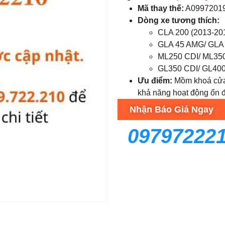
Mã thay thế:
A0997201
Dòng xe tương thích:
CLA 200 (2013-20
GLA 45 AMG/ GLA 
ML250 CDI/ ML350
GL350 CDI/ GL400
Ưu điểm:
Mồm khoá cửa 
khả năng hoạt động ổn đ
Nhận Báo Giá Ngay
09797222