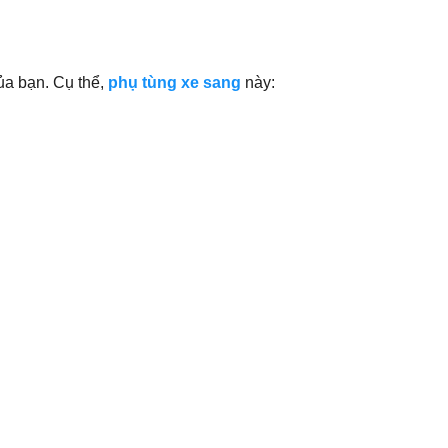
ủa bạn. Cụ thể,
phụ tùng xe sang
này: