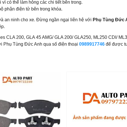
ì có thể làm hỏng các chi tiết bên trong.
ộ phận điện tử bên trong khóa.
à an ninh cho xe. Đừng ngần ngại liên hệ với
Phụ Tùng Đức 
ệp.
des CLA 200, GLA 45 AMG/ GLA 200/ GLA250, ML250 CDI/ ML3
với Phụ Tùng Đức Anh qua số điện thoại
0989917746
để được tư