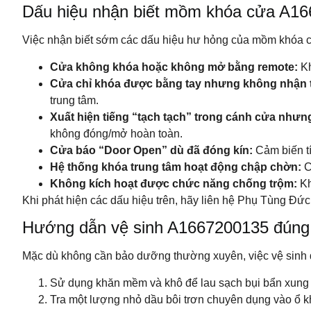
Dấu hiệu nhận biết mồm khóa cửa A16
Việc nhận biết sớm các dấu hiệu hư hỏng của mồm khóa c
Cửa không khóa hoặc không mở bằng remote:
Kh
Cửa chỉ khóa được bằng tay nhưng không nhận t
trung tâm.
Xuất hiện tiếng “tạch tạch” trong cánh cửa như
không đóng/mở hoàn toàn.
Cửa báo “Door Open” dù đã đóng kín:
Cảm biến tí
Hệ thống khóa trung tâm hoạt động chập chờn:
C
Không kích hoạt được chức năng chống trộm:
Kh
Khi phát hiện các dấu hiệu trên, hãy liên hệ Phụ Tùng Đứ
Hướng dẫn vệ sinh A1667200135 đúng
Mặc dù không cần bảo dưỡng thường xuyên, việc vệ sinh 
Sử dụng khăn mềm và khô để lau sạch bụi bẩn xung
Tra một lượng nhỏ dầu bôi trơn chuyên dụng vào ổ khó