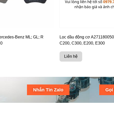
rcedes-Benz ML; GL; R
Lọc dầu động cơ A27118005
20
C200, C300, E200, E300
Liên hệ
Nhắn Tin Zalo
Gọi