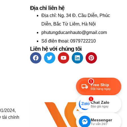
Địa chỉ liên hệ
Địa chỉ:
Ng. 34 Đ. Cầu Diễn, Phúc
Diễn, Bắc Từ Liêm, Hà Nội
phutungducanhauto@gmail.com
Số điện thoại: 0979722210
Liên hệ với chúng tôi
1
Free Ship
Đặt hàng ngay
1
Chat Zalo
Báo giá ngay
01/2024,
 tài chính
Messenger
Tư vấn 24/7