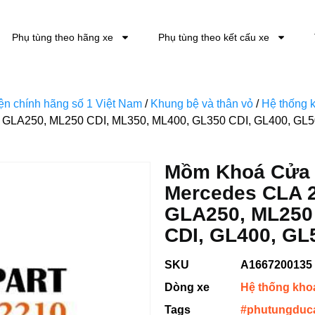
Phụ tùng theo hãng xe
Phụ tùng theo kết cấu xe
kiện chính hãng số 1 Việt Nam
/
Khung bệ và thân vỏ
/
Hệ thống k
 GLA250, ML250 CDI, ML350, ML400, GL350 CDI, GL400, GL
Mồm Khoá Cửa 
Mercedes CLA 2
GLA250, ML250 
CDI, GL400, GL
SKU
A1667200135
Dòng xe
Hệ thống khoá
Tags
#phutungduc