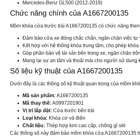
Mercedes-Benz GL500 (2012-2019)
Chức năng chính của A1667200135
Mồm khóa cửa trước trái A1667200135 có chức năng then c
Đảm bảo cửa xe đóng chắc chắn, ngăn chặn việc tự 
Kết hợp với hệ thống khóa trung tâm, cho phép khóa 
Góp phần bảo vệ tài sản bên trong xe, ngăn chặn trộ
Mang lại sự an tâm và thoải mái cho người sử dụng k
Số liệu kỹ thuật của A1667200135
Dưới đây là các thông số kỹ thuật quan trọng của mồm kh
Mã sản phẩm:
A1667200135
Mã thay thế:
A0997201901
Vị trí lắp đặt:
Cửa trước bên trái
Loại khóa:
Khóa cơ và điện
Chất liệu:
Thép hợp kim cao cấp, chống gỉ sét
Các thông số này đảm bảo mồm khóa cửa A1667200135 hoạ