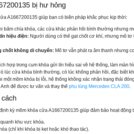
67200135 bị hư hỏng
ửa A1667200135 giúp bạn có biện pháp khắc phục kịp thời:
i bấm chìa khóa, các cửa khác phản hồi bình thường nhưng mộ
ín hiệu điện:
Người dùng có thể gạt chốt cơ khí, nhưng mô tơ
ng chốt không di chuyển:
Mô tơ vẫn phát ra âm thanh nhưng cơ
ch hợp trong cụm khóa gửi tín hiệu sai về hệ thống, làm màn hì
ó lúc cửa khóa bình thường, có lúc không phản hồi, đặc biệt kh
i một mồm khóa bị lỗi, hệ thống không xác nhận trạng thái đón
c Anh để được tư vấn và thay thế
phụ tùng Mercedes CLA 200
.
 cách
định kỳ mồm khóa cửa A1667200135 giúp đảm bảo hoạt động tr
 quanh khu vực khóa.
a (chỉ khi khóa bị kẹt hoặc khó thao tác).