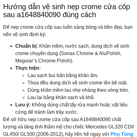
Hướng dẫn vệ sinh nẹp crome cửa cốp
sau a1648840090 đúng cách
Để nẹp crome cửa cốp sau luôn sáng bóng và bền đẹp, bạn
nên vệ sinh định kỳ:
Chuẩn bị:
Khăn mềm, nước sạch, dung dịch vệ sinh
crome chuyên dụng (Sonax Chrome & AluPolish,
Meguiar’s Chrome Polish).
Thực hiện:
Lau sạch bụi bẩn bằng khăn ẩm.
Thoa đều dung dịch vệ sinh crome lên bề mặt.
Dùng khăn mềm lau nhẹ nhàng theo vòng tròn.
Lau lại bằng khăn sạch và khô.
Lưu ý:
Không dùng chất tẩy rửa mạnh hoặc vật liệu
cứng để tránh làm trầy xước.
Để sở hữu nẹp crome cửa cốp sau A1648840090 chất
lượng và tăng tính thẩm mỹ cho chiếc Mercedes GL320 CDI/
GL450/ GL500 (2006-2012), hãy liên hệ ngay với
Phụ Tùng