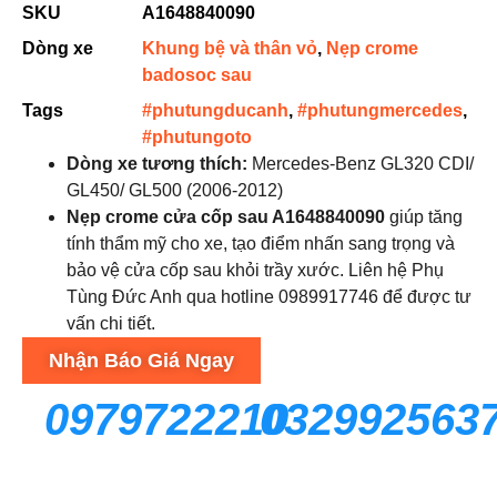
SKU
A1648840090
Dòng xe
Khung bệ và thân vỏ
,
Nẹp crome
badosoc sau
Tags
#phutungducanh
,
#phutungmercedes
,
#phutungoto
Dòng xe tương thích:
Mercedes-Benz GL320 CDI/
GL450/ GL500 (2006-2012)
Nẹp crome cửa cốp sau A1648840090
giúp tăng
tính thẩm mỹ cho xe, tạo điểm nhấn sang trọng và
bảo vệ cửa cốp sau khỏi trầy xước. Liên hệ Phụ
Tùng Đức Anh qua hotline 0989917746 để được tư
vấn chi tiết.
Nhận Báo Giá Ngay
0979722210
032992563