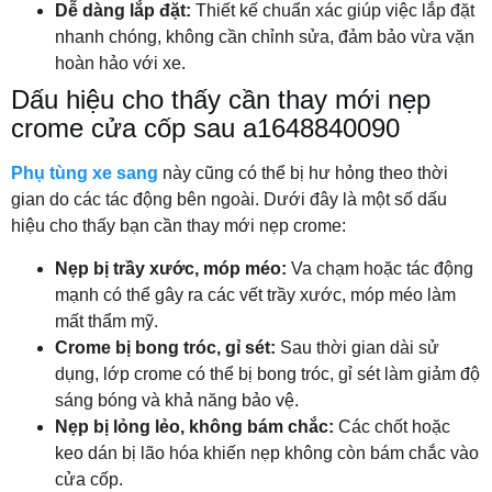
Dễ dàng lắp đặt:
Thiết kế chuẩn xác giúp việc lắp đặt
nhanh chóng, không cần chỉnh sửa, đảm bảo vừa vặn
hoàn hảo với xe.
Dấu hiệu cho thấy cần thay mới nẹp
crome cửa cốp sau a1648840090
Phụ tùng xe sang
này cũng có thể bị hư hỏng theo thời
gian do các tác động bên ngoài. Dưới đây là một số dấu
hiệu cho thấy bạn cần thay mới nẹp crome:
Nẹp bị trầy xước, móp méo:
Va chạm hoặc tác động
mạnh có thể gây ra các vết trầy xước, móp méo làm
mất thẩm mỹ.
Crome bị bong tróc, gỉ sét:
Sau thời gian dài sử
dụng, lớp crome có thể bị bong tróc, gỉ sét làm giảm độ
sáng bóng và khả năng bảo vệ.
Nẹp bị lỏng lẻo, không bám chắc:
Các chốt hoặc
keo dán bị lão hóa khiến nẹp không còn bám chắc vào
cửa cốp.