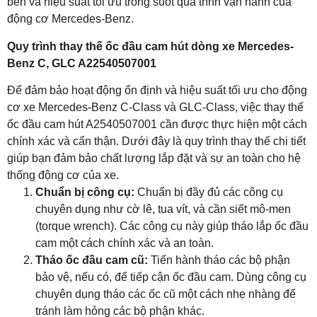
bền và hiệu suất tối ưu trong suốt quá trình vận hành của
động cơ Mercedes-Benz.
Quy trình thay thế ốc đầu cam hút dòng xe Mercedes-
Benz C, GLC A22540507001
Để đảm bảo hoạt động ổn định và hiệu suất tối ưu cho động
cơ xe Mercedes-Benz C-Class và GLC-Class, việc thay thế
ốc đầu cam hút A2540507001 cần được thực hiện một cách
chính xác và cẩn thận. Dưới đây là quy trình thay thế chi tiết
giúp bạn đảm bảo chất lượng lắp đặt và sự an toàn cho hệ
thống động cơ của xe.
Chuẩn bị công cụ:
Chuẩn bị đầy đủ các công cụ
chuyên dụng như cờ lê, tua vít, và cần siết mô-men
(torque wrench). Các công cụ này giúp tháo lắp ốc đầu
cam một cách chính xác và an toàn.
Tháo ốc đầu cam cũ:
Tiến hành tháo các bộ phận
bảo vệ, nếu có, để tiếp cận ốc đầu cam. Dùng công cụ
chuyên dụng tháo các ốc cũ một cách nhẹ nhàng để
tránh làm hỏng các bộ phận khác.