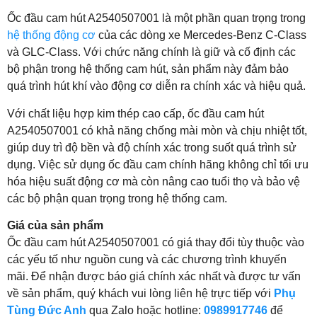
Ốc đầu cam hút A2540507001 là một phần quan trọng trong
hệ thống động cơ
của các dòng xe Mercedes-Benz C-Class
và GLC-Class. Với chức năng chính là giữ và cố định các
bộ phận trong hệ thống cam hút, sản phẩm này đảm bảo
quá trình hút khí vào động cơ diễn ra chính xác và hiệu quả.
Với chất liệu hợp kim thép cao cấp, ốc đầu cam hút
A2540507001 có khả năng chống mài mòn và chịu nhiệt tốt,
giúp duy trì độ bền và độ chính xác trong suốt quá trình sử
dụng. Việc sử dụng ốc đầu cam chính hãng không chỉ tối ưu
hóa hiệu suất động cơ mà còn nâng cao tuổi thọ và bảo vệ
các bộ phận quan trọng trong hệ thống cam.
Giá của sản phẩm
Ốc đầu cam hút A2540507001 có giá thay đổi tùy thuộc vào
các yếu tố như nguồn cung và các chương trình khuyến
mãi. Để nhận được báo giá chính xác nhất và được tư vấn
về sản phẩm, quý khách vui lòng liên hệ trực tiếp với
Phụ
Tùng Đức Anh
qua Zalo hoặc hotline:
0989917746
để