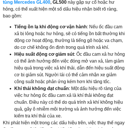
tùng Mercedes GL400
, GL500
này gặp sự cố hoặc hư
hỏng, có thể xuất hiện một số dấu hiệu nhận biết rõ ràng,
bao gồm:
Tiếng ồn lạ khi động cơ vận hành
: Nếu ốc đầu cam
xả bị lỏng hoặc hư hỏng, sẽ có tiếng ồn bất thường khi
động cơ hoạt động, thường là tiếng gõ hoặc va chạm,
do cơ chế không ổn định trong quá trình xả khí.
Hiệu suất động cơ giảm sút
: Ốc đầu cam xả hư hỏng
có thể ảnh hưởng đến việc đóng mở van xả, làm giảm
hiệu quả trong việc xả khí thải, dẫn đến hiệu suất động
cơ bị giảm sút. Người lái có thể cảm nhận xe giảm
công suất hoặc phản ứng kém hơn khi tăng tốc.
Khí thải không đạt chuẩn
: Một dấu hiệu rõ ràng của
việc hư hỏng ốc đầu cam xả là khí thải không đạt
chuẩn. Điều này có thể do quá trình xả khí không hiệu
quả, gây ô nhiễm môi trường và ảnh hưởng đến việc
kiểm tra khí thải của xe.
Khi phát hiện một trong các dấu hiệu trên, việc thay thế ngay