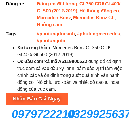
Dòng xe
Động cơ đốt trong
,
GL350 CDI/ GL400/
GL500 (2012-2019)
,
Hệ thống động cơ
,
Mercedes-Benz
,
Mercedes-Benz GL
,
Nhông cam
Tags
#phutungducanh
,
#phutungmercedes
,
#phutungoto
Xe tương thích
: Mercedes-Benz GL350 CDI/
GL400/ GL500 (2012-2019)
Ốc đầu cam xả mã A6119900522
dùng để cố định
trục cam xả vào đầu xy-lanh, đảm bảo vị trí làm việc
chính xác và ổn định trong suốt quá trình vận hành
động cơ. Nó chịu lực xoắn và nhiệt độ cao từ hoạt
động của trục cam.
Nhận Báo Giá Ngay
0979722210
032992563