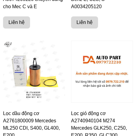
cho Mec C và E
A0034205120
Liên hệ
Liên hệ
Lọc dầu động cơ
Lọc gió động cơ
A2761800009 Mercedes
A2740940104 M274
ML250 CDI, S400, GL400,
Mercedes GLK250, C250,
E200
E200, R350, GLC300