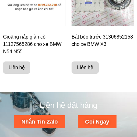
Gioăng nắp giàn cò
Bát bèo trước 31306852158
11127565286 cho xe BMW
cho xe BMW X3
N54 N55
Liên hệ
Liên hệ
Liên hệ đặt hàng
Nhắn Tin Zalo
Gọi Ngay