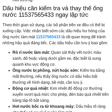
Dấu hiệu cần kiểm tra và thay thế ống
nước 11537565433 ngay lập tức
Theo thời gian sử dụng, các bộ phận trên xe đều có thể bị
xuống cấp. Việc nhận biết sớm các dấu hiệu hư hỏng của
ống nước làm mát
11537565433
là rất quan trọng để tránh
những hậu quả đáng tiếc. Các dấu hiệu cần lưu ý bao gồm:
Rò rỉ nước làm mát:
Quan sát thấy vết nước màu
xanh, đỏ hoặc vàng dưới gầm xe, đặc biệt là xung
quanh khu vực động cơ.
Ống nước bị phồng, nứt hoặc sờn:
Kiểm tra bằng
mắt thường, nếu thấy ống nước có dấu hiệu bất
thường về hình dạng, bề mặt, cần lưu ý.
Động cơ quá nhiệt:
Kim nhiệt độ động cơ thường
xuyên vượt quá mức cho phép, đèn báo quá nhiệt trên
bảng táp-lô bật sáng.
Hơi nước bốc ra từ khoang máy:
Dấu hiệu rõ ràng