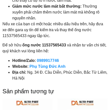
cho thấy có sự rò rỉ nước làm mát.
Giảm mức nước làm mát bất thường:
Thường
xuyên phải châm thêm nước làm mát mà không rõ
nguyên nhân.
Nếu xe của bạn có một hoặc nhiều dấu hiệu trên, hãy đưa
xe đến gara uy tín để kiểm tra và thay thế ống nước
11537565433 ngay lập tức.
Để sở hữu
ống nước 11537565433
và nhận tư vấn chi tiết,
quý khách vui lòng liên hệ:
Hotline/Zalo:
0989917746
Website:
Phụ Tùng Đức Anh
Địa chỉ:
Ng. 34 Đ. Cầu Diễn, Phúc Diễn, Bắc Từ Liêm,
Hà Nội
Sản phẩm tương tự