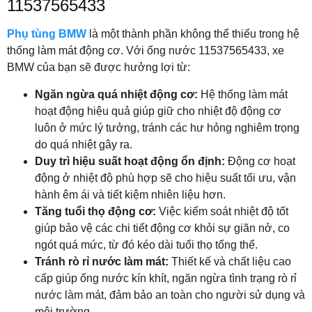
11537565433
Phụ tùng BMW
là một thành phần không thể thiếu trong hệ
thống làm mát động cơ. Với ống nước 11537565433, xe
BMW của bạn sẽ được hưởng lợi từ:
Ngăn ngừa quá nhiệt động cơ:
Hệ thống làm mát
hoạt động hiệu quả giúp giữ cho nhiệt độ động cơ
luôn ở mức lý tưởng, tránh các hư hỏng nghiêm trọng
do quá nhiệt gây ra.
Duy trì hiệu suất hoạt động ổn định:
Động cơ hoạt
động ở nhiệt độ phù hợp sẽ cho hiệu suất tối ưu, vận
hành êm ái và tiết kiệm nhiên liệu hơn.
Tăng tuổi thọ động cơ:
Việc kiểm soát nhiệt độ tốt
giúp bảo vệ các chi tiết động cơ khỏi sự giãn nở, co
ngót quá mức, từ đó kéo dài tuổi thọ tổng thể.
Tránh rò rỉ nước làm mát:
Thiết kế và chất liệu cao
cấp giúp ống nước kín khít, ngăn ngừa tình trạng rò rỉ
nước làm mát, đảm bảo an toàn cho người sử dụng và
môi trường.