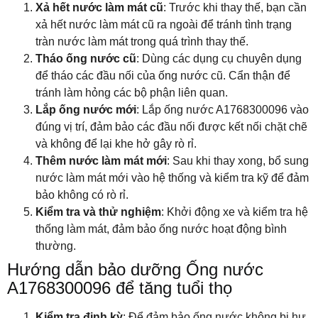
Xả hết nước làm mát cũ
: Trước khi thay thế, bạn cần
xả hết nước làm mát cũ ra ngoài để tránh tình trạng
tràn nước làm mát trong quá trình thay thế.
Tháo ống nước cũ
: Dùng các dụng cụ chuyên dụng
để tháo các đầu nối của ống nước cũ. Cẩn thận để
tránh làm hỏng các bộ phận liên quan.
Lắp ống nước mới
: Lắp ống nước A1768300096 vào
đúng vị trí, đảm bảo các đầu nối được kết nối chặt chẽ
và không để lại khe hở gây rò rỉ.
Thêm nước làm mát mới
: Sau khi thay xong, bổ sung
nước làm mát mới vào hệ thống và kiểm tra kỹ để đảm
bảo không có rò rỉ.
Kiểm tra và thử nghiệm
: Khởi động xe và kiểm tra hệ
thống làm mát, đảm bảo ống nước hoạt động bình
thường.
Hướng dẫn bảo dưỡng Ống nước
A1768300096 để tăng tuổi thọ
Kiểm tra định kỳ
: Để đảm bảo ống nước không bị hư