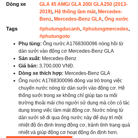
Dòng xe
GLA 45 AMG/ GLA 200/ GLA250 (2013-
2019)
,
Hệ thống làm mát
,
Mercedes-
Benz
,
Mercedes-Benz GLA
,
Ống nước
Tags
#phutungducanh
,
#phutungmercedes
,
#phutungoto
Phụ tùng
:
Ống nước A1768300096 nóng hồi từ
dàn sưởi vào động cơ Mercedes-Benz GLA
Sản xuất:
Mercedes-Benz
Giá bán:
3.700.000 VNĐ.
Dòng xe thích hợp:
Mercedes-Benz GLA
Ống nước A1768300096 đóng vai trò trong việc
chuyển nước nóng từ dàn sưởi vào động cơ. Hệ
thống sưởi trong xe không chỉ giúp tạo ra môi
trường thoải mái cho người sử dụng mà còn có tác
dụng trong việc làm mát động cơ. Nước nóng từ
dàn sưởi sẽ đi qua ống nước này để duy trì một
nhiệt độ ổn định trong động cơ, tránh tình trạng quá
nhiệt và giúp động cơ hoạt động ổn định hơn.