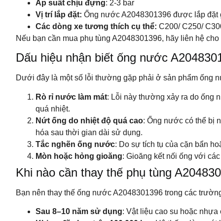
Áp suất chịu đựng
: 2-3 bar
Vị trí lắp đặt:
Ống nước A2048301396 được lắp đặt g
Các dòng xe tương thích cụ thể:
C200/ C250/ C300
Nếu bạn cần mua phụ tùng A2048301396, hãy liên hệ cho
Dấu hiệu nhận biết ống nước A204830
Dưới đây là một số lỗi thường gặp phải ở sản phẩm ống 
Rò rỉ nước làm mát
: Lỗi này thường xảy ra do ống 
quá nhiệt.
Nứt ống do nhiệt độ quá cao
: Ống nước có thể bị 
hóa sau thời gian dài sử dụng.
Tắc nghẽn ống nước
: Do sự tích tụ của cặn bẩn h
Mòn hoặc hỏng gioăng
: Gioăng kết nối ống với các
Khi nào cần thay thế phụ tùng A204830
Bạn nên thay thế ống nước A2048301396 trong các trườn
Sau 8–10 năm sử dụng
: Vật liệu cao su hoặc nhựa