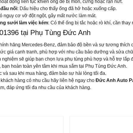
hoạt động liên tục khiến ống dễ bị mòn, cứng hoặc rạn nứt.
 đầu nối
: Dấu hiệu cho thấy ống đã hở hoặc xuống cấp.
Có nguy cơ vỡ đột ngột, gây mất nước làm mát.
ng sưởi làm việc kém
: Có thể ống bị tắc hoặc rò khí, cần th
01396 tại Phụ Tùng Đức Anh
chính hãng Mercedes-Benz, đảm bảo độ bền và sự tương thích c
ức giá cạnh tranh, phù hợp với nhu cầu bảo dưỡng và sửa chữ
nh nghiệm sẽ giúp bạn chọn lựa phụ tùng phù hợp và hỗ trợ lắp 
, bạn hoàn toàn yên tâm khi mua sắm tại Phụ Tùng Đức Anh.
ước và sau khi mua hàng, đảm bảo sự hài lòng tối đa.
u khách hàng có nhu cầu hãy liên hệ ngay cho
Đức Anh Auto P
âm, đáp ứng tối đa nhu cầu của khách hàng.