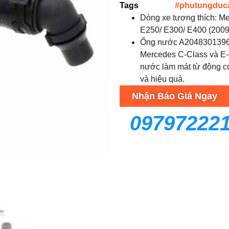
Tags
#phutungduc
Dòng xe tương thích: M
E250/ E300/ E400 (2009
Ống nước A2048301396 l
Mercedes C-Class và E-C
nước làm mát từ động c
và hiệu quả.
Nhận Báo Giá Ngay
09797222