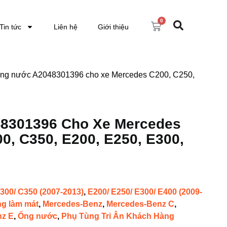
0
Tin tức
Liên hệ
Giới thiệu
Ống nước A2048301396 cho xe Mercedes C200, C250,
8301396 Cho Xe Mercedes
0, C350, E200, E250, E300,
300/ C350 (2007-2013)
,
E200/ E250/ E300/ E400 (2009-
ng làm mát
,
Mercedes-Benz
,
Mercedes-Benz C
,
nz E
,
Ống nước
,
Phụ Tùng Tri Ân Khách Hàng