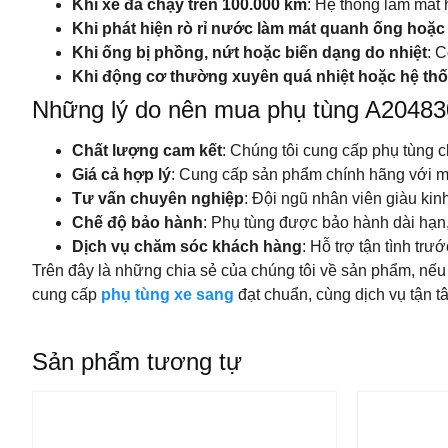
Khi xe đã chạy trên 100.000 km
: Hệ thống làm mát 
Khi phát hiện rò rỉ nước làm mát quanh ống hoặc
Khi ống bị phồng, nứt hoặc biến dạng do nhiệt
: 
Khi động cơ thường xuyên quá nhiệt hoặc hệ thố
Những lý do nên mua phụ tùng A20483
Chất lượng cam kết
: Chúng tôi cung cấp phụ tùng 
Giá cả hợp lý
: Cung cấp sản phẩm chính hãng với m
Tư vấn chuyên nghiệp
: Đội ngũ nhân viên giàu ki
Chế độ bảo hành
: Phụ tùng được bảo hành dài hạn
Dịch vụ chăm sóc khách hàng
: Hỗ trợ tận tình tr
Trên đây là những chia sẻ của chúng tôi về sản phẩm, nế
cung cấp
phụ tùng xe sang
đạt chuẩn, cùng dịch vụ tận t
Sản phẩm tương tự