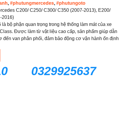
anh
,
#phutungmercedes
,
#phutungoto
ercedes C200/ C250/ C300/ C350 (2007-2013), E200/
-2016)
à bộ phận quan trọng trong hệ thống làm mát của xe
lass. Được làm từ vật liệu cao cấp, sản phẩm giúp dẫn
ơ đến van phân phối, đảm bảo động cơ vận hành ổn định
10
0329925637