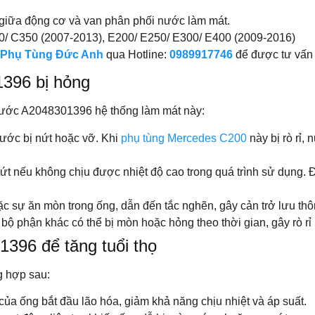
iữa động cơ và van phân phối nước làm mát.
/ C350 (2007-2013), E200/ E250/ E300/ E400 (2009-2016)
Phụ Tùng Đức Anh
qua Hotline:
0989917746
để được tư vấn 
1396 bị hỏng
nước A2048301396 hệ thống làm mát này:
nước bị nứt hoặc vỡ. Khi
phụ tùng Mercedes C200
này bị rò rỉ,
nứt nếu không chịu được nhiệt độ cao trong quá trình sử dụng. 
oặc sự ăn mòn trong ống, dẫn đến tắc nghẽn, gây cản trở lưu th
 bộ phận khác có thể bị mòn hoặc hỏng theo thời gian, gây rò r
1396 để tăng tuổi thọ
g hợp sau:
 của ống bắt đầu lão hóa, giảm khả năng chịu nhiệt và áp suất.