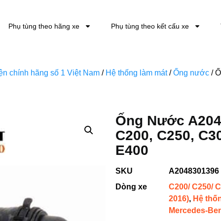
Phụ tùng theo hãng xe
Phụ tùng theo kết cấu xe
kiện chính hãng số 1 Việt Nam
/
Hệ thống làm mát
/
Ống nước
/ 
Ống Nước A204
C200, C250, C30
E400
SKU
A2048301396
Dòng xe
C200/ C250/ C
2016)
,
Hệ thố
Mercedes-Be