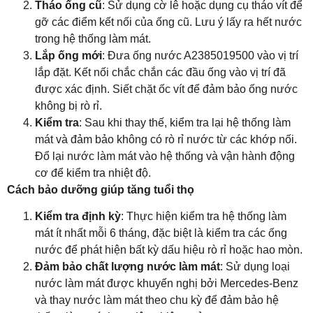
Tháo ống cũ
: Sử dụng cờ lê hoặc dụng cụ tháo vít để
gỡ các điểm kết nối của ống cũ. Lưu ý lấy ra hết nước
trong hệ thống làm mát.
Lắp ống mới
: Đưa ống nước A2385019500 vào vị trí
lắp đặt. Kết nối chắc chắn các đầu ống vào vị trí đã
được xác định. Siết chặt ốc vít để đảm bảo ống nước
không bị rò rỉ.
Kiểm tra
: Sau khi thay thế, kiểm tra lại hệ thống làm
mát và đảm bảo không có rò rỉ nước từ các khớp nối.
Đổ lại nước làm mát vào hệ thống và vận hành động
cơ để kiểm tra nhiệt độ.
Cách bảo dưỡng giúp tăng tuổi thọ
Kiểm tra định kỳ
: Thực hiện kiểm tra hệ thống làm
mát ít nhất mỗi 6 tháng, đặc biệt là kiểm tra các ống
nước để phát hiện bất kỳ dấu hiệu rò rỉ hoặc hao mòn.
Đảm bảo chất lượng nước làm mát
: Sử dụng loại
nước làm mát được khuyến nghị bởi Mercedes-Benz
và thay nước làm mát theo chu kỳ để đảm bảo hệ