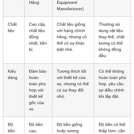
Hãng
Equipment
Manufacturer)
Chất
Cao cấp,
Chất liệu giống
Thường sử
liệu
chất liệu
với hàng chính
dụng vật liệu
đồng
hãng, nhưng có
thay thế, chất
nhất, bền
thể có sự khác
lượng có thể
bỉ.
biệt nhỏ.
không đồng
đều.
Kiểu
Đảm bảo
Tương thích tốt
Có thể không
dáng
hoàn
với thiết kế của
hoàn toàn phù
toàn phù
xe, nhưng có thể
hợp, yêu cầu
hợp với
có sự thay đổi
sự điều chỉnh
thiết kế
nhỏ.
khi lắp đặt.
gốc của
xe.
Độ
Độ bền
Độ bền giống
Độ bền có thể
bền
cao,
hoặc tương
thấp hơn, cần