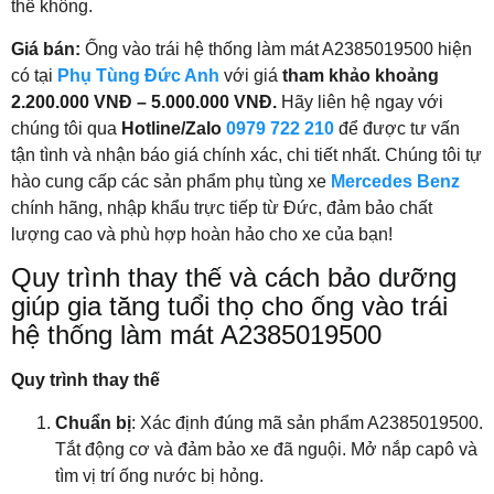
thế không.
Giá bán:
Ống vào trái hệ thống làm mát A2385019500 hiện
có tại
Phụ Tùng Đức Anh
với giá
tham khảo khoảng
2.200.000 VNĐ – 5.000.000 VNĐ.
Hãy liên hệ ngay với
chúng tôi qua
Hotline/Zalo
0979 722 210
để được tư vấn
tận tình và nhận báo giá chính xác, chi tiết nhất. Chúng tôi tự
hào cung cấp các sản phẩm phụ tùng xe
Mercedes Benz
chính hãng, nhập khẩu trực tiếp từ Đức, đảm bảo chất
lượng cao và phù hợp hoàn hảo cho xe của bạn!
Quy trình thay thế và cách bảo dưỡng
giúp gia tăng tuổi thọ cho ống vào trái
hệ thống làm mát A2385019500
Quy trình thay thế
Chuẩn bị
: Xác định đúng mã sản phẩm A2385019500.
Tắt động cơ và đảm bảo xe đã nguội. Mở nắp capô và
tìm vị trí ống nước bị hỏng.