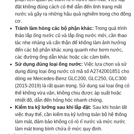
đặt không đúng cách có thể dẫn đến tình trạng mất
nước và gây ra những hậu quả nghiêm trọng cho động
cơ.
Tránh làm hỏng các bộ phận khác:
Trong quá trình
tháo lắp ống nước cũ và lắp ống nước mới, cần thao
tác nhẹ nhàng và cẩn thận để không làm ảnh hưởng
đến các bộ phận khác xung quanh như bơm nước,
các đường ống dẫn khác hoặc các cảm biến.
Sử dụng đúng loại ống nước:
Việc lựa chọn và sử
dụng đúng loại ống nước có mã số A2742001851 cho
dòng xe Mercedes-Benz GLC200, GLC250, GLC300
(2015-2019) là rất quan trọng. Sử dụng sai loại ống có
thể không vừa vặn, không chịu được áp suất hoặc
nhiệt độ, dẫn đến hỏng hóc nhanh chóng.
Kiểm tra kỹ lưỡng sau khi lắp đặt:
Sau khi hoàn tất
việc thay thế, cần kiểm tra kỹ lưỡng toàn bộ hệ thống
làm mát, đảm bảo không có rò rỉ nước và mức nước
làm mát trong bình chứa ở mức quy định.