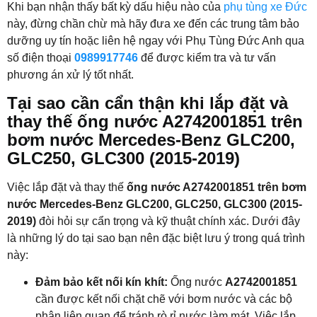
Khi bạn nhận thấy bất kỳ dấu hiệu nào của
phụ tùng xe Đức
này, đừng chần chừ mà hãy đưa xe đến các trung tâm bảo
dưỡng uy tín hoặc liên hệ ngay với Phụ Tùng Đức Anh qua
số điện thoại
0989917746
để được kiểm tra và tư vấn
phương án xử lý tốt nhất.
Tại sao cần cẩn thận khi lắp đặt và
thay thế ống nước A2742001851 trên
bơm nước Mercedes-Benz GLC200,
GLC250, GLC300 (2015-2019)
Việc lắp đặt và thay thế
ống nước A2742001851 trên bơm
nước Mercedes-Benz GLC200, GLC250, GLC300 (2015-
2019)
đòi hỏi sự cẩn trọng và kỹ thuật chính xác. Dưới đây
là những lý do tại sao bạn nên đặc biệt lưu ý trong quá trình
này:
Đảm bảo kết nối kín khít:
Ống nước
A2742001851
cần được kết nối chặt chẽ với bơm nước và các bộ
phận liên quan để tránh rò rỉ nước làm mát. Việc lắp