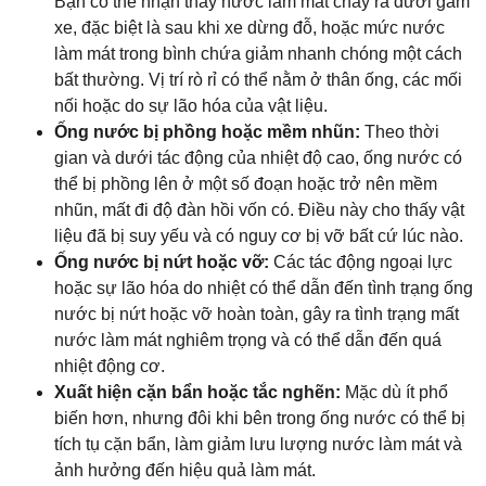
Bạn có thể nhận thấy nước làm mát chảy ra dưới gầm
xe, đặc biệt là sau khi xe dừng đỗ, hoặc mức nước
làm mát trong bình chứa giảm nhanh chóng một cách
bất thường. Vị trí rò rỉ có thể nằm ở thân ống, các mối
nối hoặc do sự lão hóa của vật liệu.
Ống nước bị phồng hoặc mềm nhũn:
Theo thời
gian và dưới tác động của nhiệt độ cao, ống nước có
thể bị phồng lên ở một số đoạn hoặc trở nên mềm
nhũn, mất đi độ đàn hồi vốn có. Điều này cho thấy vật
liệu đã bị suy yếu và có nguy cơ bị vỡ bất cứ lúc nào.
Ống nước bị nứt hoặc vỡ:
Các tác động ngoại lực
hoặc sự lão hóa do nhiệt có thể dẫn đến tình trạng ống
nước bị nứt hoặc vỡ hoàn toàn, gây ra tình trạng mất
nước làm mát nghiêm trọng và có thể dẫn đến quá
nhiệt động cơ.
Xuất hiện cặn bẩn hoặc tắc nghẽn:
Mặc dù ít phổ
biến hơn, nhưng đôi khi bên trong ống nước có thể bị
tích tụ cặn bẩn, làm giảm lưu lượng nước làm mát và
ảnh hưởng đến hiệu quả làm mát.